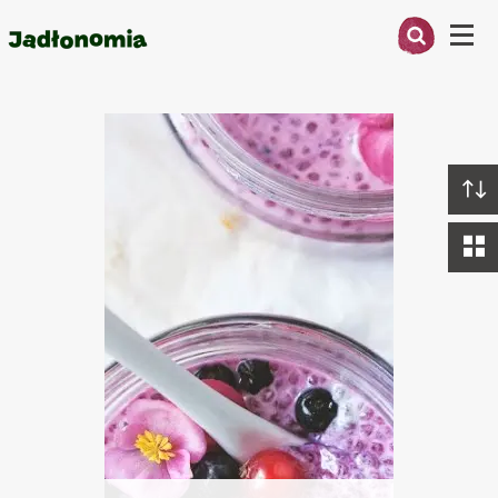
Menu
Przepisy
O MNIE
PRZEPISY
ARTYKUŁY
KSIĄŻKI
KONTAKT