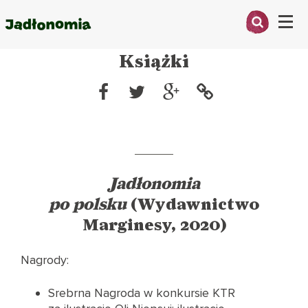
Menu
Książki
O MNIE
PRZEPISY
ARTYKUŁY
KSIĄŻKI
Jadłonomia
po polsku
(Wydawnictwo
KONTAKT
Marginesy, 2020)
Nagrody:
Srebrna Nagroda w konkursie KTR