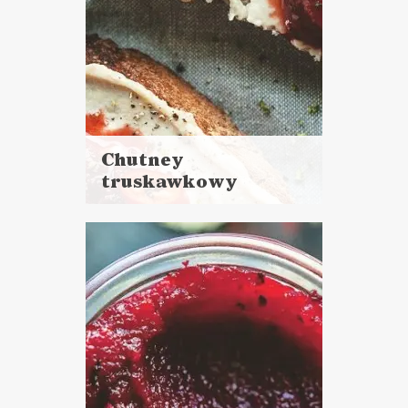
Chutney
truskawkowy
Czytaj
więcej
Czas przygotowania: 40 minut
+ 25 minut pasteryzowania
DO CHLEBA
PRZETWORY
SOSY I DODATKI