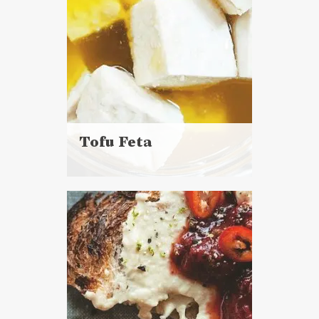
Tofu Feta
Czytaj
więcej
Czas przygotowania:
do 30 minut
DO CHLEBA
SOSY I DODATKI
MAJÓWKA ?
VEGANUARY ?