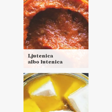
Ljutenica
albo lutenica
Czytaj
więcej
Czas przygotowania: 40 minut
+ 1 godzina pieczenia
DO CHLEBA
PRZETWORY
SOSY I DODATKI