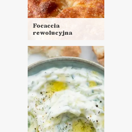
Focaccia
rewolucyjna
Czytaj
więcej
Czas przygotowania: 5 minut
pracy + 12 godzin czekania
PRZYSTAWKI
SOSY I DODATKI
TOP 2020 ?