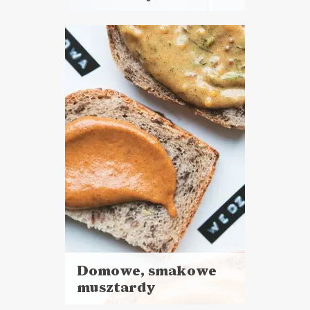
Czytaj
więcej
Czas przygotowania: 10 minut
SOSY I DODATKI
WIELKANOC ?
Domowe, smakowe
musztardy
Czytaj