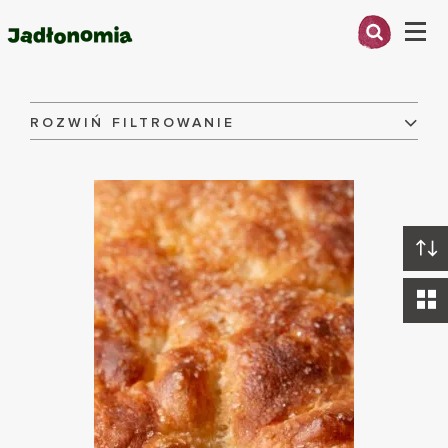
Menu
Przepisy
O MNIE
ROZWIŃ FILTROWANIE
Składniki:
PRZEPISY
ARTYKUŁY
Danie:
KSIĄŻKI
KONTAKT
Dieta:
WYCZYŚĆ