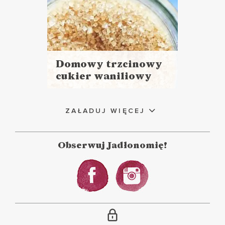
Domowy trzcinowy
cukier waniliowy
Czytaj
więcej
Czas przygotowania:
ZAŁADUJ WIĘCEJ
do 30 minut
SOSY I DODATKI
Obserwuj Jadłonomię!
BOŻE NARODZENIE ?