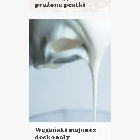
prażone pestki
Czytaj
więcej
Czas przygotowania:
do 30 minut
SOSY I DODATKI
Wegański majonez
doskonały