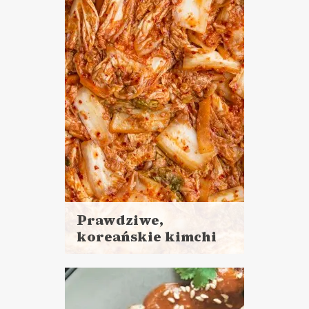
SOSY I DODATKI
MAJÓWKA ?
WIELKANOC ?
Prawdziwe,
koreańskie kimchi
Czytaj
więcej
PRZETWORY
PRZYSTAWKI
SOSY I DODATKI