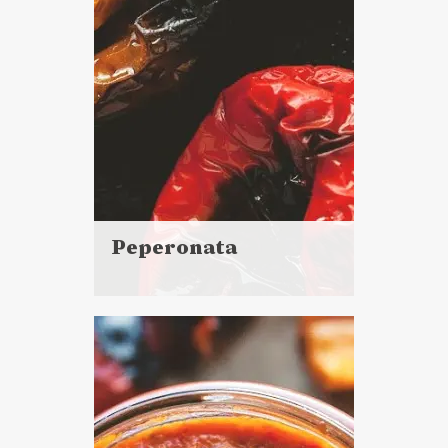
Peperonata
Czytaj
więcej
Czas przygotowania: 40 minut
+ 1 h 15 minut pieczenia i
oczekiwania
DO CHLEBA
SOSY I DODATKI