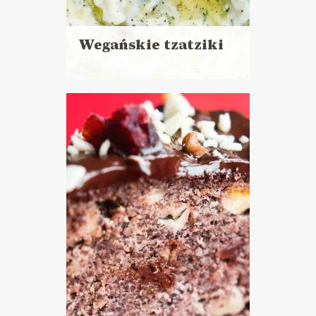
Wegańskie tzatziki
Czytaj
więcej
Czas przygotowania:
do 30 minut
DO CHLEBA
PRZYSTAWKI
SOSY I DODATKI