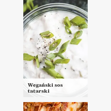
do 30 minut
SOSY I DODATKI
NIEDZIELNE GOTOWANIE ?
Wegański sos
tatarski
Czytaj
więcej
Czas przygotowania:
do 30 minut