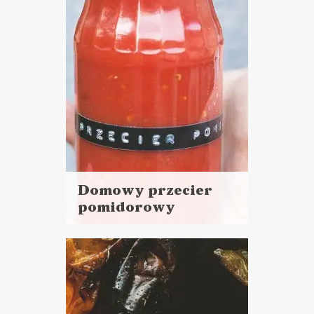
SOSY I DODATKI
Domowy przecier
pomidorowy
Czytaj
więcej
Czas przygotowania: 4
godziny + 2 godziny
pasteryzowania i studzenia
PRZETWORY
SOSY I DODATKI