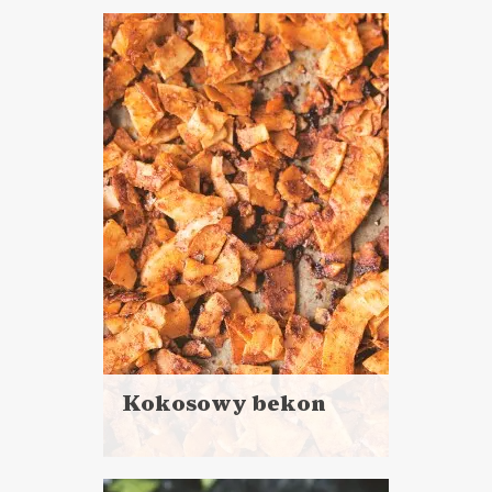
więcej
Czas przygotowania:
do 30 minut
SOSY I DODATKI
MAJÓWKA ?
Kokosowy bekon
Czytaj
więcej
Czas przygotowania: