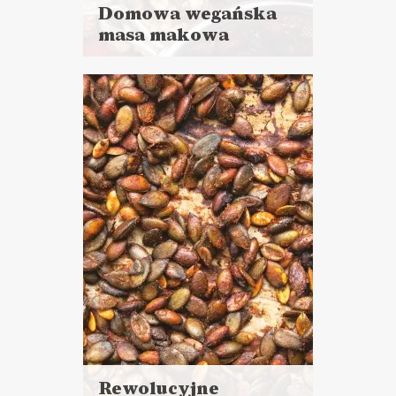
Domowa wegańska
masa makowa
Czytaj
więcej
Czas przygotowania: 30 minut
CIASTA I DESERY
SOSY I DODATKI
BOŻE NARODZENIE ?
Rewolucyjne