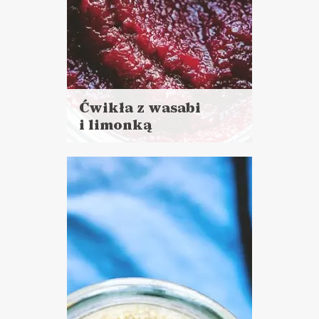
Ćwikła z wasabi
i limonką
Czytaj
więcej
Czas przygotowania: 20 minut
+ 1 h 30 minut pieczenia
PRZETWORY
SOSY I DODATKI
BOŻE NARODZENIE ?
WIELKANOC ?