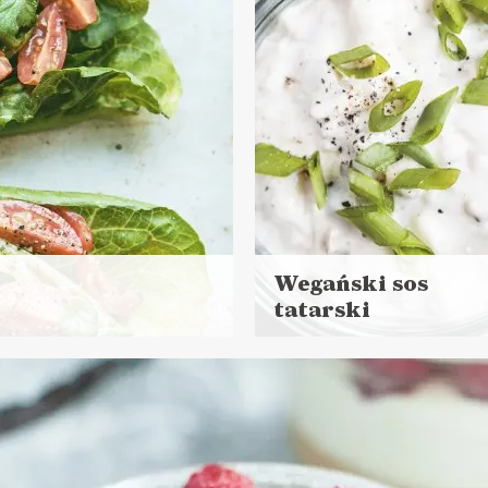
JÓWKA ?
Wegański sos
tatarski
Czytaj
więcej
Czas przygotowania:
do 30 minut
SOSY I DODATKI
JÓWKA ?
MAJÓWKA ?
WIELKANO