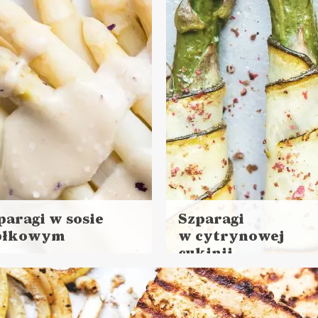
NCHE DO PRACY
PRZYSTAWKI
DLA OCHŁODY ?
JÓWKA ?
paragi w sosie
Szparagi
błkowym
w cytrynowej
aj
cukinii
ej
Czytaj
s przygotowania:
więcej
30 minut
Czas przygotowania: do 3