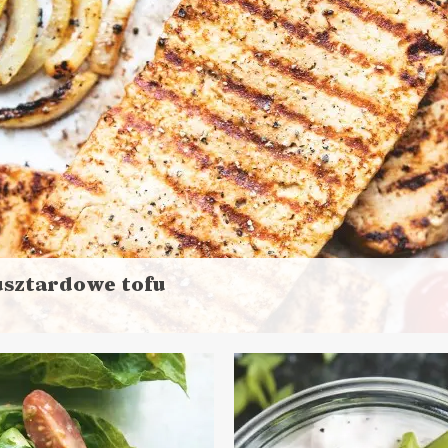
NIA GŁÓWNE
NCHE DO PRACY
DANIA GŁÓWNE
LUNCH
ZYSTAWKI
MAJÓWKA ?
MAJÓWKA ?
sztardowe tofu
aj
ej
s przygotowania: do 30 minut
NIA GŁÓWNE
LUNCHE DO PRACY
PRZYSTAWKI