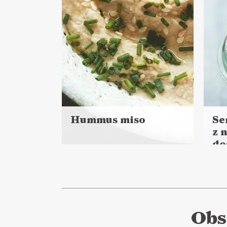
Hummus miso
Se
z 
Czytaj
do
więcej
Czyt
Czas przygotowania: 1 h 15
więc
minut + noc namaczania
Cza
DO CHLEBA
MAJÓWKA ?
CI
SYLWESTER ?
WA
Obs