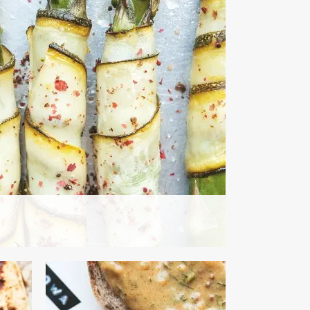
LUNCHE DO PRACY
PRZYSTAWKI
DLA OCHŁODY ?
MAJÓWKA ?
0 minut