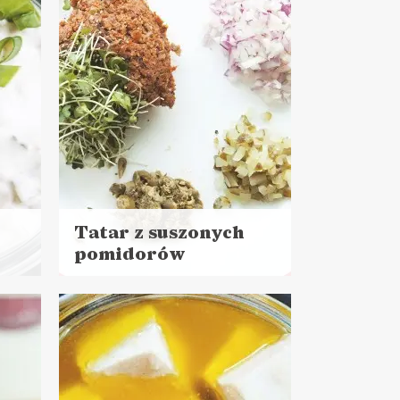
MAJÓWKA ?
Tatar z suszonych
pomidorów
Czytaj
więcej
Czas przygotowania:
do 30 minut
LUNCHE DO PRACY
PRZYSTAWKI
MAJÓWKA ?
SYLWESTER ?
C ?
WALENTYNKI ?