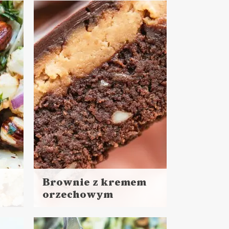
Brownie z kremem
orzechowym
Czytaj
więcej
Czas przygotowania: