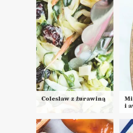
MAJÓWKA ?
Coleslaw z żurawiną
Mi
i 
Czytaj
Czyt
więcej
więc
Czas przygotowania:
Cza
do 45 minut
LUNCHE DO PRACY