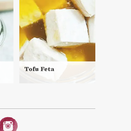
Tofu Feta
Czytaj
więcej
Czas przygotowania:
do 30 minut
DO CHLEBA
SOSY I DODATKI
MAJÓWKA ?
VEGANUARY ?