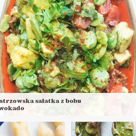
do 45 minut
DANIA GŁÓWNE
LUNCHE DO PRACY
PRZYSTAWKI
MAJÓWKA
strzowska sałatka z bobu
awokado
aj
ej
s przygotowania: do 30 minut