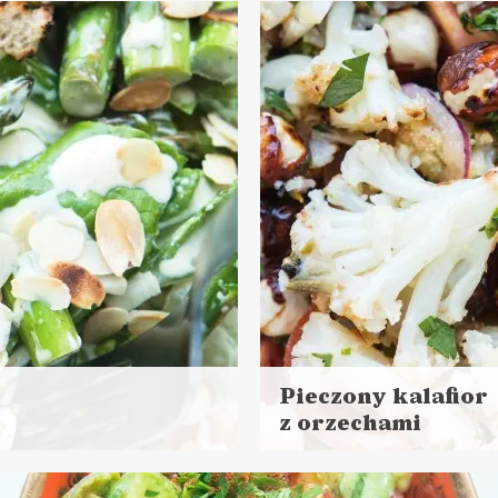
Pieczony kalafior
z orzechami
Czytaj
więcej
Czas przygotowania: