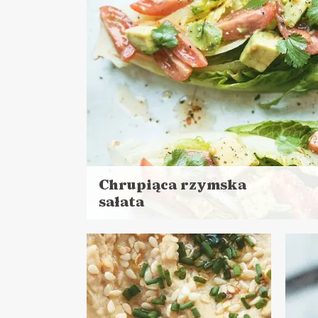
PRACY ❄️
MA
Chrupiąca rzymska
sałata
Czytaj
więcej
Czas przygotowania: do 30 minut
LUNCHE DO PRACY
PRZYSTAWKI
MA