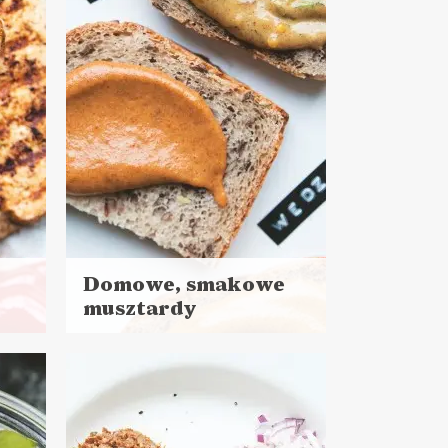
E DO PRACY
PRZYSTAWKI
Domowe, smakowe
musztardy
Czytaj
więcej
Czas przygotowania:
do 30 minut
SOSY I DODATKI