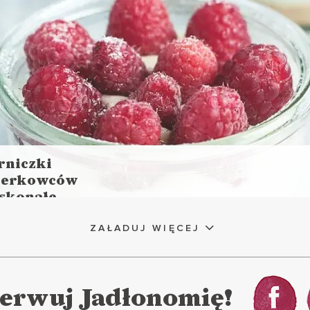
rniczki
nerkowców
skonałe
aj
ej
ZAŁADUJ WIĘCEJ
s przygotowania: 40 minut + 6 h 30 minut chłodzenia
ASTA I DESERY
BOŻE NARODZENIE ?
MAJÓWKA ?
LENTYNKI ?
WIELKANOC ?
erwuj Jadłonomię!