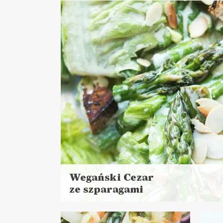
Wegański Cezar
ze szparagami
Czytaj
więcej
Czas przygotowania: do 30 minut