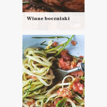
Winne boczniaki
Czytaj
więcej
Czas przygotowania:
do 30 minut
DANIA GŁÓWNE
PRZYSTAWKI
NIEDZIELNE GOTOWANIE ?
WALENTYNKI ?