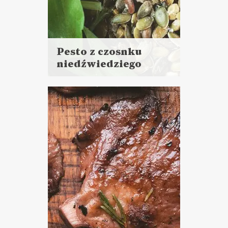
Pesto z czosnku
niedźwiedziego
Czytaj
więcej
Czas przygotowania:
do 30 minut
DANIA GŁÓWNE
DO CHLEBA