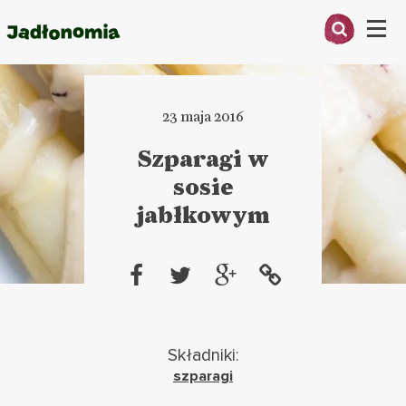
Menu
O MNIE
23 maja 2016
PRZEPISY
Szparagi w
ARTYKUŁY
sosie
jabłkowym
KSIĄŻKI
KONTAKT
Składniki:
szparagi