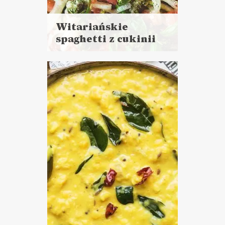
Witariańskie
spaghetti z cukinii
Czytaj
więcej
Czas przygotowania:
do 30 minut
DANIA GŁÓWNE
LUNCHE DO PRACY
PRZYSTAWKI
DLA OCHŁODY ?