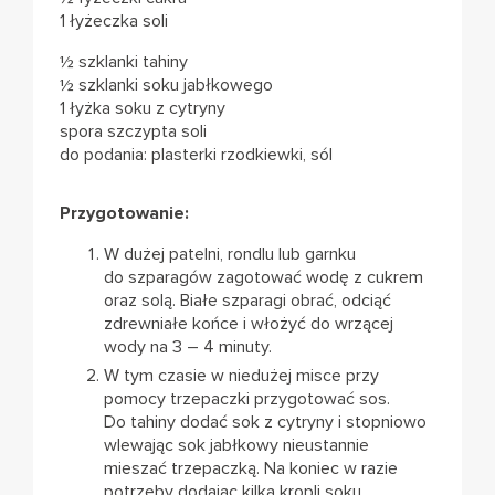
1 łyżeczka soli
½ szklanki tahiny
½ szklanki soku jabłkowego
1 łyżka soku z cytryny
spora szczypta soli
do podania: plasterki rzodkiewki, sól
Przygotowanie:
W dużej patelni, rondlu lub garnku
do szparagów zagotować wodę z cukrem
oraz solą. Białe szparagi obrać, odciąć
zdrewniałe końce i włożyć do wrzącej
wody na 3 – 4 minuty.
W tym czasie w niedużej misce przy
pomocy trzepaczki przygotować sos.
Do tahiny dodać sok z cytryny i stopniowo
wlewając sok jabłkowy nieustannie
mieszać trzepaczką. Na koniec w razie
potrzeby dodajac kilka kropli soku