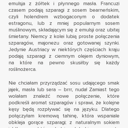
emulsja z żółtek i płynnego masła. Francuzi
czasem podają szparagi z sosem bearneńskim,
czyli holendrem wzbogaconym o dodatek
estragonu, lub z mniej popularnym sosem
muślinowym, składającym się z emulsji oraz ubitej
śmietany. Niemcy z kolei lubią proste połączenia
szparagów, majonezu oraz gotowanej szynki.
Jedynie Austriacy w niektórych częściach kraju
podają szparagi z ciemnym olejem dyniowym,
na które na pewno skusiłby się każdy
roślinożerca.
Nie chciałam przyrządzać sosu udającego smak
jajek, masła lub sera – brrr, nuda! Zamiast tego
wolałam znaleźć nowe połączenie, które
podkreśli aromat szparagów i sprawi, że kolejne
kęsy będą rozpływać się na języku. Dlatego
połączyłam kremową tahinę, która wspaniale
obkleja gorące szparagi; z naturalnym sokiem