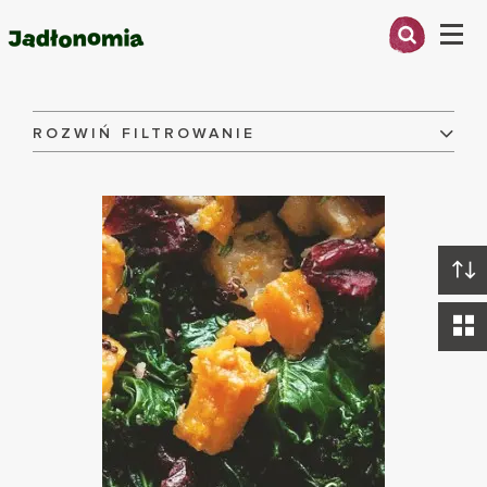
Menu
Przepisy
O MNIE
ROZWIŃ FILTROWANIE
Składniki:
PRZEPISY
ARTYKUŁY
Danie:
KSIĄŻKI
KONTAKT
Dieta:
WYCZYŚĆ