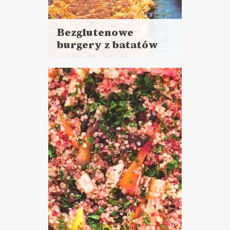
Bezglutenowe
burgery z batatów
Czytaj
więcej
Czas przygotowania: 30 minut
+ 1 godzina pieczenia
DANIA GŁÓWNE