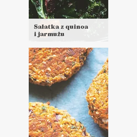
Sałatka z quinoa
i jarmużu
Czytaj
więcej
Czas przygotowania:
do godziny
LUNCHE DO PRACY
PRZYSTAWKI
NIEDZIELNE GOTOWANIE ?