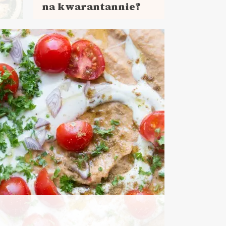
na kwarantannie?
Czytaj
więcej
DANIA GŁÓWNE
LUNCHE DO PRACY