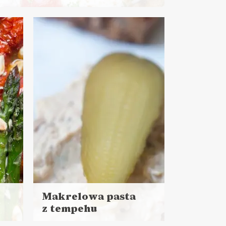
O PRACY
Makrelowa pasta
z tempehu
Czytaj