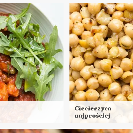
ej
s przygotowania: 5 minut + 20 minut czekania
NIA GŁÓWNE
LUNCHE DO PRACY
Ciecierzyca
najprościej
Czytaj
więcej
Czas przygotowania: 15 m