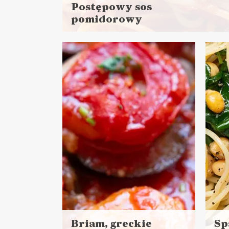
Postępowy sos
pomidorowy
Czytaj
więcej
Czas przygotowania: 15 minut pracy + 30 
DANIA GŁÓWNE
LUNCHE DO PRACY
Briam, greckie
Sp