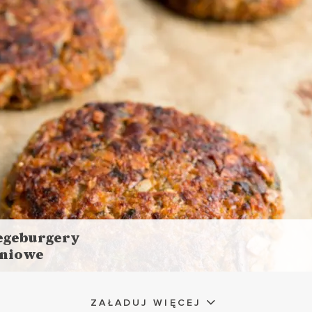
LUNCHE DO PRACY
VEGANUARY ?
ZIMOWE LUNCHE DO
PRACY ❄️
geburgery
niowe
aj
ej
s przygotowania: 20 minut + 30 minut pieczenia
ZAŁADUJ WIĘCEJ