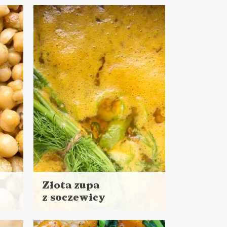
więcej
Czas przygotowania:
do 30 minut
DO CHLEBA
LUNCHE DO PRACY
POWRÓT DO SZKOŁY ?
Złota zupa
z soczewicy
Czytaj
więcej
inut
Czas przygotowania: 15 minut