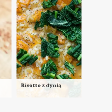
+ 15 minut czekania
LUNCHE DO PRACY
ZUPY
NORMALNE JEDZENIE ?
VEGANUARY ?
Risotto z dynią
Czytaj
więcej
Czas przygotowania:
do 30 minut