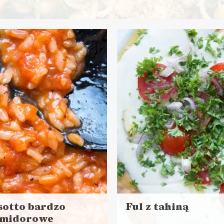
aj
ej
s przygotowania: 15 minut
NIA GŁÓWNE
LUNCHE DO PRACY
RMALNE JEDZENIE ?
VEGANUARY ?
sotto bardzo
Ful z tahiną
midorowe