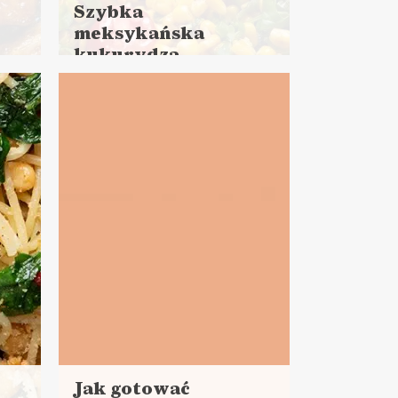
Szybka
meksykańska
kukurydza
Czytaj
30
więcej
Czas przygotowania: 15 minut
 ?
LUNCHE DO PRACY
Y ?
PRZYSTAWKI
Jak gotować