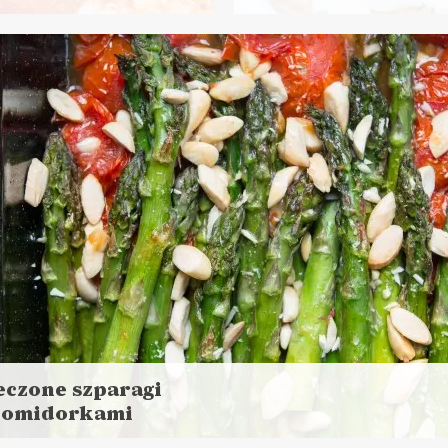
Czytaj
aj
więcej
ej
s przygotowania:
45 minut
NIA GŁÓWNE
NCHE DO PRACY
DO CHLEBA
LUNCHE D
eczone szparagi
pomidorkami
aj