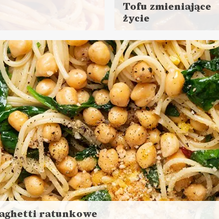
Tofu zmieniające
życie
Czytaj
więcej
minut czekania
Czas przygotowania: 20 - 
minut
DANIA GŁÓWNE
LUNCHE DO PRACY
KAMERALNY SYLWESTER
VEGANUARY ?
TOP 2020 ?
VEGANUAR
aghetti ratunkowe