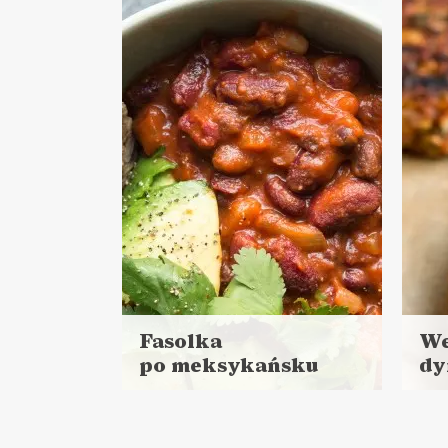
DANIA GŁÓWNE
LUNCHE DO PRACY
ZIMOWE LUNCHE DO PRACY ❄️
Fasolka
We
po meksykańsku
dy
Czytaj
Czyt
więcej
więc
Czas przygotowania:
Cza
do 30 minut