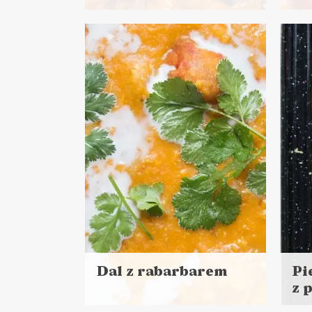
Czytaj
Czyt
więcej
więc
Czas przygotowania:
Cza
do 30 minut
do 
DANIA GŁÓWNE
LUNCHE DO PRACY
NORMALNY OBIAD ?
DA
VEGANUARY ?
LU
Dal z rabarbarem
Pi
z 
Czytaj
Czyt