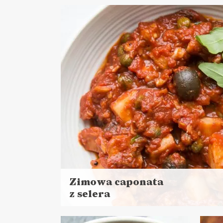
więcej
więc
Czas przygotowania:
Cza
do 30 minut
DANIA GŁÓWNE
LUNCHE DO PRACY
DA
Zimowa caponata
z selera
Czytaj
więcej
Czas przygotowania: do 45 minut