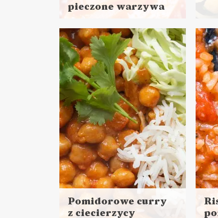
pieczone warzywa
Czyt
Czytaj
więc
więcej
Cza
Czas przygotowania: 15 minut
pracy + 70 minut czekania
DANIA GŁÓWNE
LUNCHE DO PRACY
ŚWIATOWY DZIEŃ
DA
WEGETARIANIZMU
NO
Pomidorowe curry
Ri
z ciecierzycy
po