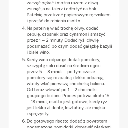
zacząć pękać i można razem z oliwą
zsunąć ja na talerz i odłożyć na bok.
Patelnię przetrzeć papierowym ręcznikiem
i przejść do robienia risotto.
Na patelnię wlać trochę oliwy, dodać
cebulę, czosnek oraz cynamon i smażyć
przez 1 – 2 minuty. Dodać ryż, chwilę
podsmażać, po czym dodać gałązkę bazylii
i białe wino.
Kiedy wino odparuje dodać pomidory,
szczyptę soli i dusić na średnim ogniu
przez 5 – 8 minut – po tym czasie
pomidory się rozpadną i lekko odparują,
wtedy wlać pierwszą chochelką bulionu.
Od teraz wlewać po 1 – 2 chochelki
gorącego bulionu. Proces potrwa około 15
– 18 minut, risotto jest gotowe, kiedy ryż
jest lekko al dente, kształtny, ale miękki
i sprężysty.
Do gotowego risotto dodać z powrotem
podsmażone pomidorki, doprawić płatkami