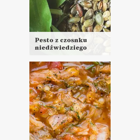
Pesto z czosnku
niedźwiedziego
Czytaj
więcej
Czas przygotowania:
do 30 minut
DANIA GŁÓWNE
DO CHLEBA