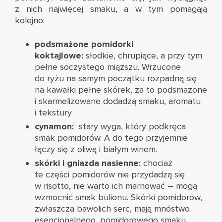
z nich najwięcej smaku, a w tym pomagają
kolejno:
podsmażone pomidorki
koktajlowe:
słodkie, chrupiące, a przy tym
pełne soczystego miąższu. Wrzucone
do ryżu na samym początku rozpadną się
na kawałki pełne skórek, za to podsmażone
i skarmelizowane dodadzą smaku, aromatu
i tekstury.
cynamon:
stary wyga, który podkręca
smak pomidorów. A do tego przyjemnie
łączy się z oliwą i białym winem.
skórki i gniazda nasienne:
chociaż
te części pomidorów nie przydadzą się
w risotto, nie warto ich marnować – mogą
wzmocnić smak bulionu. Skórki pomidorów,
zwłaszcza bawolich serc, mają mnóstwo
esencjonalnego, pomidorowego smaku.