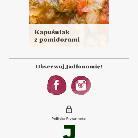
Kapuśniak
z pomidorami
Czytaj
i soczewicą
więcej
Czas przygotowania:
do 45 minut
Obserwuj Jadłonomię!
LUNCHE DO PRACY
ZUPY
MAŁO SKŁADNIKÓW 9️⃣
Polityka Prywatności