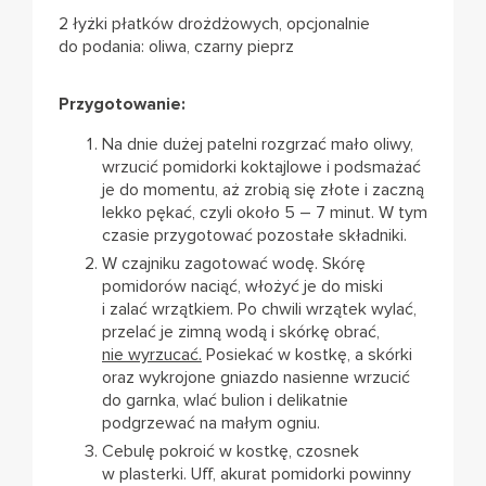
2 łyżki płatków drożdżowych, opcjonalnie
do podania: oliwa, czarny pieprz
Przygotowanie:
Na dnie dużej patelni rozgrzać mało oliwy,
wrzucić pomidorki koktajlowe i podsmażać
je do momentu, aż zrobią się złote i zaczną
lekko pękać, czyli około 5 – 7 minut. W tym
czasie przygotować pozostałe składniki.
W czajniku zagotować wodę. Skórę
pomidorów naciąć, włożyć je do miski
i zalać wrzątkiem. Po chwili wrzątek wylać,
przelać je zimną wodą i skórkę obrać,
nie wyrzucać.
Posiekać w kostkę, a skórki
oraz wykrojone gniazdo nasienne wrzucić
do garnka, wlać bulion i delikatnie
podgrzewać na małym ogniu.
Cebulę pokroić w kostkę, czosnek
w plasterki. Uff, akurat pomidorki powinny