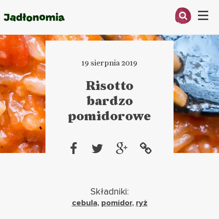
Menu
O MNIE
19 sierpnia 2019
PRZEPISY
Risotto
ARTYKUŁY
bardzo
pomidorowe
KSIĄŻKI
KONTAKT
Składniki:
cebula
,
pomidor
,
ryż