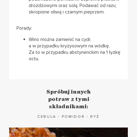
drożdżowymi oraz solą. Podawać od razu,
skropione oliwą i czarnym pieprzem.
Porady:
Wino można zamienić na cydr,
a w przypadku kryzysowym na wódkę.
Za to w przypadku abstynenckim na 1 łyżkę
octu.
Spróbuj innych
potraw z tymi
składnikami:
CEBULA
/
POMIDOR
/
RYŻ