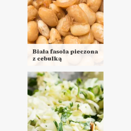
Biała fasola pieczona
z cebulką
Czytaj
więcej
Czas przygotowania: 1,5
godziny czekania + 10 minut
pracy
DANIA GŁÓWNE
WIELKANOC ?