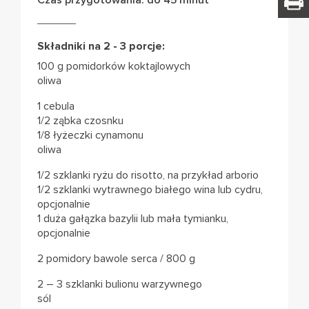
Czas przygotowania: do 45 minut
Składniki na 2 - 3 porcje:
100 g pomidorków koktajlowych
oliwa
1 cebula
1/2 ząbka czosnku
1/8 łyżeczki cynamonu
oliwa
1/2 szklanki ryżu do risotto, na przykład arborio
1/2 szklanki wytrawnego białego wina lub cydru,
opcjonalnie
1 duża gałązka bazylii lub mała tymianku,
opcjonalnie
2 pomidory bawole serca / 800 g
2 – 3 szklanki bulionu warzywnego
sól