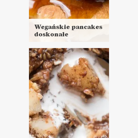
Wegańskie pancakes
doskonałe
Czytaj
więcej
Czas przygotowania:
do 30 minut
CIASTA I DESERY
ŚNIADANIA
WALENTYNKI ?