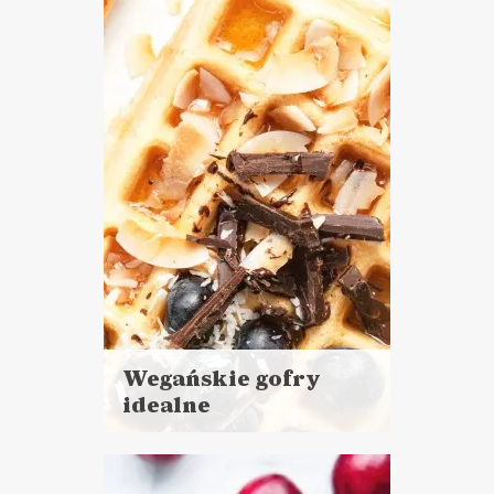
więcej
Czas przygotowania: 15 minut
+ 30 minut pieczenia
CIASTA I DESERY
ŚNIADANIA
Wegańskie gofry
idealne
Czytaj
więcej
Czas przygotowania:
do 30 minut