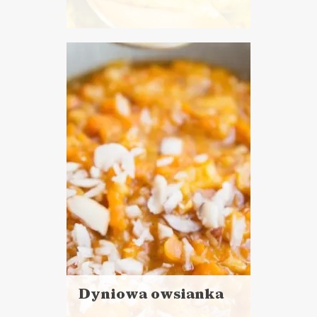
Czytaj
więcej
Czas przygotowania:
do 30 minut
ŚNIADANIA
GOTOWANIE NA
KWARANTANNIE ?
Dyniowa owsianka