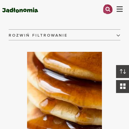
Menu
Przepisy
O MNIE
ROZWIŃ FILTROWANIE
Składniki:
PRZEPISY
ARTYKUŁY
Danie:
KSIĄŻKI
KONTAKT
Dieta:
WYCZYŚĆ