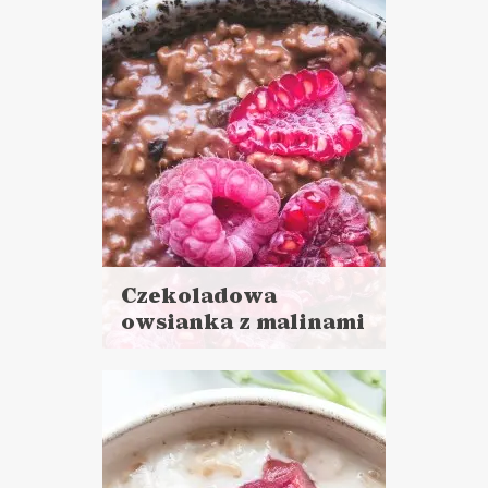
POWRÓT DO SZKOŁY ?
VEGANUARY ?
Czekoladowa
owsianka z malinami
Czytaj
więcej
Czas przygotowania: 10 minut
CIASTA I DESERY
ŚNIADANIA
POWRÓT DO SZKOŁY ?
ZIMOWE LUNCHE DO
PRACY ❄️