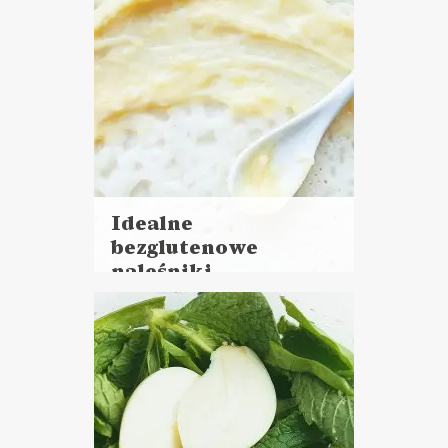
Idealne
bezglutenowe
naleśniki
Czytaj
więcej
Czas przygotowania:
do 30 minut
DANIA GŁÓWNE
LUNCHE DO PRACY
PRZYSTAWKI
ŚNIADANIA