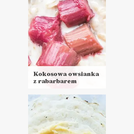
Kokosowa owsianka
z rabarbarem
Czytaj
więcej
Czas przygotowania:
do 30 minut
ŚNIADANIA