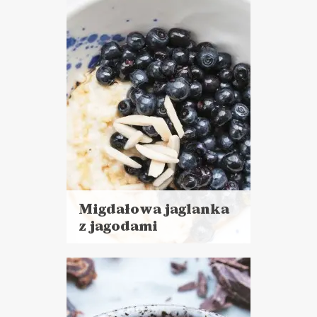
ŚNIADANIA
Migdałowa jaglanka
z jagodami
Czytaj
więcej
Czas przygotowania:
do 30 minut
CIASTA I DESERY
LUNCHE DO PRACY
ŚNIADANIA