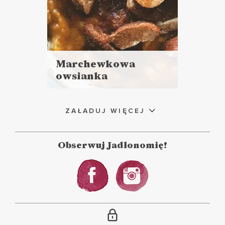
Marchewkowa
owsianka
Czytaj
więcej
Czas przygotowania:
ZAŁADUJ WIĘCEJ
do 30 minut
Obserwuj Jadłonomię!
ŚNIADANIA