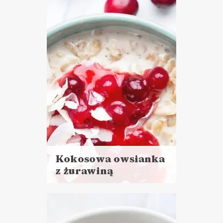
CIASTA I DESERY
ŚNIADANIA
GOTOWANIE NA
KWARANTANNIE ?
Kokosowa owsianka
z żurawiną
Czytaj
więcej
Czas przygotowania: 10 minut