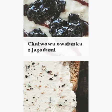
Chałwowa owsianka
z jagodami
Czytaj
więcej
Czas przygotowania: 10 minut
ŚNIADANIA