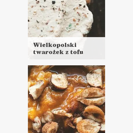
Wielkopolski
twarożek z tofu
Czytaj
więcej
Czas przygotowania: 10 minut
+ noc chłodzenia
DO CHLEBA
ŚNIADANIA