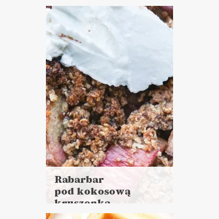
więcej
Czas przygotowania:
do 45 minut
CIASTA I DESERY
LUNCHE DO PRACY
ŚNIADANIA
WALENTYNKI ?
Rabarbar
pod kokosową
kruszonką
Czytaj