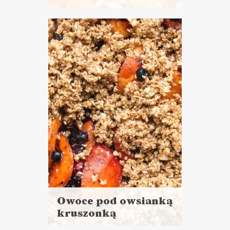
Czytaj
więcej
Czas przygotowania: 15 minut
ŚNIADANIA
POWRÓT DO SZKOŁY ?
Owoce pod owsianką
kruszonką
Czytaj