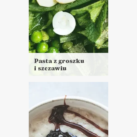
Pasta z groszku
i szczawiu
Czytaj
więcej
Czas przygotowania:
do 30 minut
DO CHLEBA
ŚNIADANIA