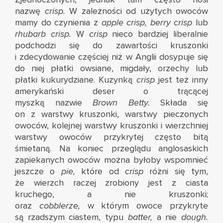
nazwę
crisp.
W zależności od użytych owoców
mamy do czynienia z
apple crisp, berry crisp
lub
rhubarb
crisp.
W
crisp
nieco bardziej liberalnie
podchodzi się do zawartości kruszonki
i zdecydowanie częściej niż w Anglii dosypuje się
do niej płatki owsiane, migdały, orzechy lub
płatki kukurydziane. Kuzynką
crisp
jest też inny
amerykański deser o trącącej
myszką nazwie
Brown Betty.
Składa się
on z warstwy kruszonki, warstwy pieczonych
owoców, kolejnej warstwy kruszonki i wierzchniej
warstwy owoców przykrytej często bitą
śmietaną. Na koniec przeglądu anglosaskich
zapiekanych owoców można byłoby wspomnieć
jeszcze o
pie,
które od
crisp
różni się tym,
że wierzch raczej zrobiony jest z ciasta
kruchego, a nie kruszonki;
oraz
cobblerze,
w którym owoce przykryte
są rzadszym ciastem, typu
batter,
a nie
dough.