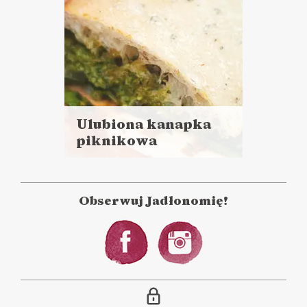
Ulubiona kanapka
piknikowa
Czytaj
więcej
Czas przygotowania: 45 minut
+ 2 godziny marynowania
Obserwuj Jadłonomię!
DO CHLEBA
PRZYSTAWKI
ŚNIADANIA