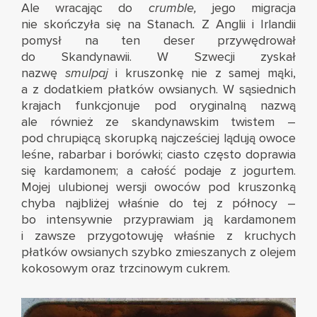
Ale wracając do
crumble,
jego migracja
nie skończyła się na Stanach
.
Z Anglii i Irlandii
pomysł na ten deser przywędrował
do Skandynawii. W Szwecji zyskał
nazwę
smulpaj
i kruszonkę nie z samej mąki,
a z dodatkiem płatków owsianych. W sąsiednich
krajach funkcjonuje pod oryginalną nazwą
ale również ze skandynawskim twistem –
pod chrupiącą skorupką najcześciej lądują owoce
leśne, rabarbar i borówki; ciasto często doprawia
się kardamonem; a całość podaje z jogurtem.
Mojej ulubionej wersji owoców pod kruszonką
chyba najbliżej właśnie do tej z północy –
bo intensywnie przyprawiam ją kardamonem
i zawsze przygotowuję właśnie z kruchych
płatków owsianych szybko zmieszanych z olejem
kokosowym oraz trzcinowym cukrem.