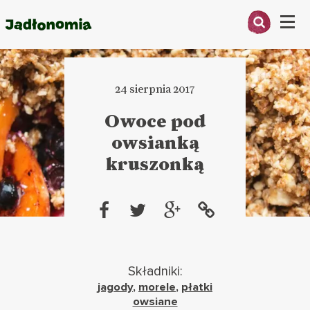
Menu
O MNIE
24 sierpnia 2017
PRZEPISY
Owoce pod
ARTYKUŁY
owsianką
kruszonką
KSIĄŻKI
KONTAKT
Składniki:
jagody
,
morele
,
płatki
owsiane