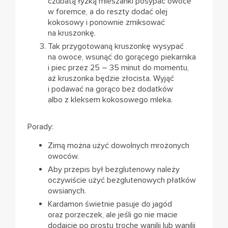
czubatą łyżką mieszanki posypać owoce
w foremce, a do reszty dodać olej
kokosowy i ponownie zmiksować
na kruszonkę.
Tak przygotowaną kruszonkę wysypać
na owoce, wsunąć do gorącego piekarnika
i piec przez 25 – 35 minut do momentu,
aż kruszonka będzie złocista. Wyjąć
i podawać na gorąco bez dodatków
albo z kleksem kokosowego mleka.
Porady:
Zimą można użyć dowolnych mrożonych
owoców.
Aby przepis był bezglutenowy należy
oczywiście użyć bezglutenowych płatków
owsianych.
Kardamon świetnie pasuje do jagód
oraz porzeczek, ale jeśli go nie macie
dodajcie po prostu trochę wanilii lub wanilii