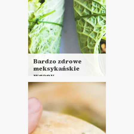
Bardzo zdrowe
meksykańskie
wrapy
Czytaj
więcej
Czas przygotowania:
do 30 minut
DANIA GŁÓWNE
LUNCHE DO PRACY
PRZYSTAWKI