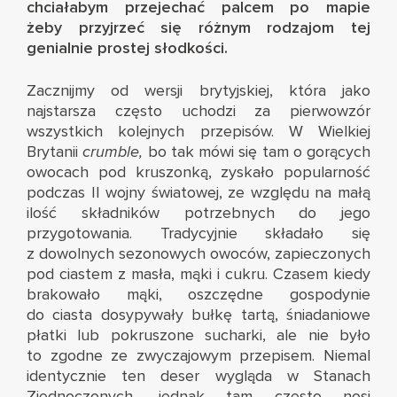
chciałabym przejechać palcem po mapie
żeby przyjrzeć się różnym rodzajom tej
genialnie prostej słodkości.
Zacznijmy od wersji brytyjskiej, która jako
najstarsza często uchodzi za pierwowzór
wszystkich kolejnych przepisów. W Wielkiej
Brytanii
crumble,
bo tak mówi się tam o gorących
owocach pod kruszonką, zyskało popularność
podczas II wojny światowej, ze względu na małą
ilość składników potrzebnych do jego
przygotowania. Tradycyjnie składało się
z dowolnych sezonowych owoców, zapieczonych
pod ciastem z masła, mąki i cukru. Czasem kiedy
brakowało mąki, oszczędne gospodynie
do ciasta dosypywały bułkę tartą, śniadaniowe
płatki lub pokruszone sucharki, ale nie było
to zgodne ze zwyczajowym przepisem. Niemal
identycznie ten deser wygląda w Stanach
Zjednoczonych, jednak tam często nosi