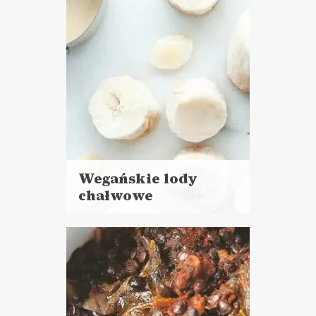
Wegańskie lody
chałwowe
Czytaj
więcej
Czas przygotowania:
do 30 minut
CIASTA I DESERY
DLA OCHŁODY ?
DZIEŃ DZIECKA ??