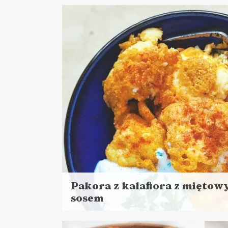
więcej
więc
Czas przygotowania: 10 minut
Cza
+ 2 h 15 minut pieczenie
DANIA GŁÓWNE
PRZYSTAWKI
BOŻE NARODZENIE ?
NIEDZIELNE GOTOWANIE ?
DO
Pakora z kalafiora z mięto
sosem
Czytaj
więcej
Czas przygotowania: do 45 minut