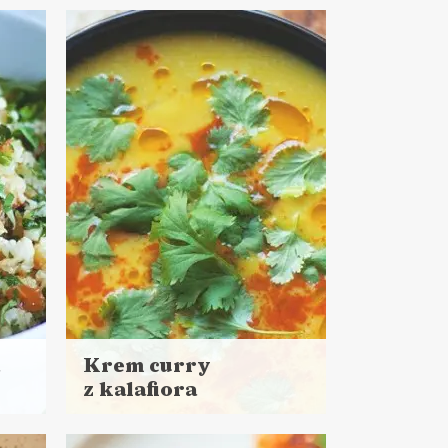
więcej
Czas przygotowania:
do 45 minut
ZUPY
Krem curry
z kalafiora
Czytaj
więcej
Czas przygotowania: