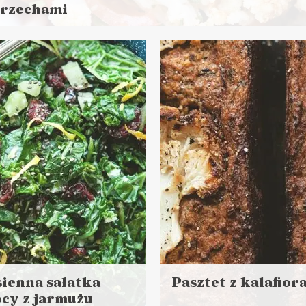
orzechami
aj
ej
s przygotowania: do 45 minut
NIA GŁÓWNE
LUNCHE DO PRACY
PRZYSTAWKI
JÓWKA ?
sienna sałatka
Pasztet z kalafior
cy z jarmużu