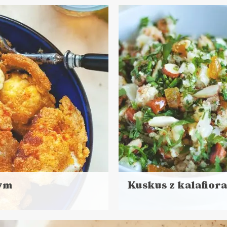
ej
s przygotowania: 20 minut + 20 minut pieczenia
 CHLEBA
wym
Kuskus z kalafiora
Czytaj
więcej
Porcja dla 2 - 4 osób