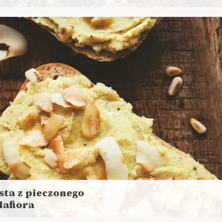
Czytaj
aj
więcej
ej
Czas przygotowania: 30 min
s przygotowania:
30 minut
NCHE DO PRACY
ZYSTAWKI
DO CHLEBA
BOŻE NAR
EDZIELNE GOTOWANIE ?
TYDZIEŃ WEGANIZMU ✌
sta z pieczonego
lafiora
aj