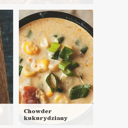
ut + 1 h 15 minut pieczenie
ODZENIE ?
SYLWESTER ?
?
WIELKANOC ?
Chowder
kukurydziany
Czytaj