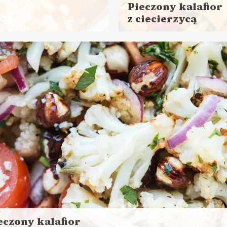
Pieczony kalafior
z ciecierzycą
Czytaj
więcej
Czas przygotowania: 15 m
+ 30 minut pieczenia
DANIA GŁÓWNE
LUNCHE DO PRACY
NORMALNE JEDZENIE ?
VEGANUARY ?
eczony kalafior