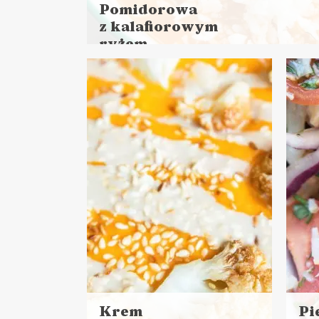
Pomidorowa
z kalafiorowym
ryżem
Czytaj
więcej
Czas przygotowania: 15 minut + 1 godzina
ZUPY
Krem
Pi