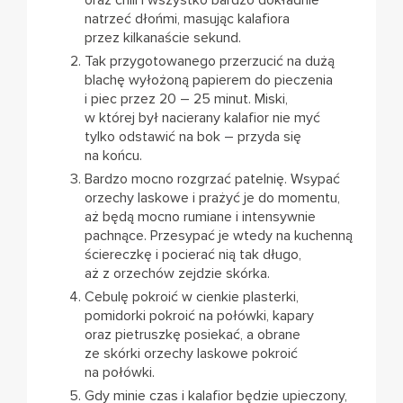
oraz chili i wszystko bardzo dokładnie
natrzeć dłońmi, masując kalafiora
przez kilkanaście sekund.
Tak przygotowanego przerzucić na dużą
blachę wyłożoną papierem do pieczenia
i piec przez 20 – 25 minut. Miski,
w której był nacierany kalafior nie myć
tylko odstawić na bok – przyda się
na końcu.
Bardzo mocno rozgrzać patelnię. Wsypać
orzechy laskowe i prażyć je do momentu,
aż będą mocno rumiane i intensywnie
pachnące. Przesypać je wtedy na kuchenną
ściereczkę i pocierać nią tak długo,
aż z orzechów zejdzie skórka.
Cebulę pokroić w cienkie plasterki,
pomidorki pokroić na połówki, kapary
oraz pietruszkę posiekać, a obrane
ze skórki orzechy laskowe pokroić
na połówki.
Gdy minie czas i kalafior będzie upieczony,