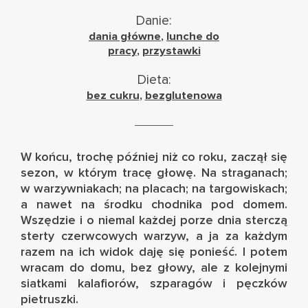
Danie:
dania główne
,
lunche do
pracy
,
przystawki
Dieta:
bez cukru
,
bezglutenowa
W końcu, trochę później niż co roku, zaczął się
sezon, w którym tracę głowę. Na straganach;
w warzywniakach; na placach; na targowiskach;
a nawet na środku chodnika pod domem.
Wszędzie i o niemal każdej porze dnia sterczą
sterty czerwcowych warzyw, a ja za każdym
razem na ich widok daję się ponieść. I potem
wracam do domu, bez głowy, ale z kolejnymi
siatkami kalafiorów, szparagów i pęczków
pietruszki.