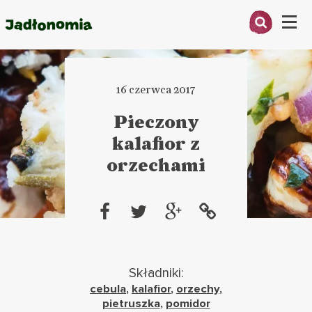
Menu
O MNIE
16 czerwca 2017
PRZEPISY
Pieczony
ARTYKUŁY
kalafior z
orzechami
KSIĄŻKI
KONTAKT
Składniki:
cebula
,
kalafior
,
orzechy
,
pietruszka
,
pomidor