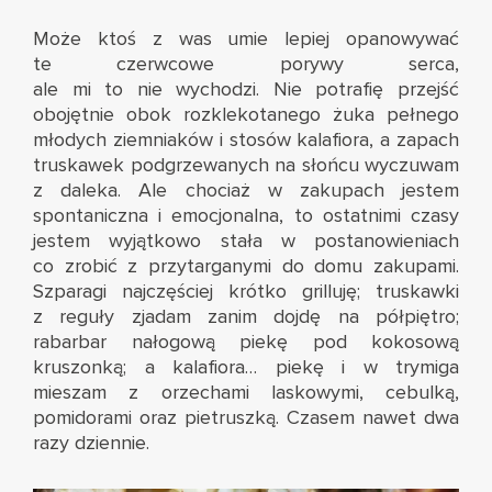
Może ktoś z was umie lepiej opanowywać
te czerwcowe porywy serca,
ale mi to nie wychodzi. Nie potrafię przejść
obojętnie obok rozklekotanego żuka pełnego
młodych ziemniaków i stosów kalafiora, a zapach
truskawek podgrzewanych na słońcu wyczuwam
z daleka. Ale chociaż w zakupach jestem
spontaniczna i emocjonalna, to ostatnimi czasy
jestem wyjątkowo stała w postanowieniach
co zrobić z przytarganymi do domu zakupami.
Szparagi najczęściej krótko grilluję; truskawki
z reguły zjadam zanim dojdę na półpiętro;
rabarbar nałogową piekę pod kokosową
kruszonką
; a kalafiora… piekę i w trymiga
mieszam z orzechami laskowymi, cebulką,
pomidorami oraz pietruszką. Czasem nawet dwa
razy dziennie.