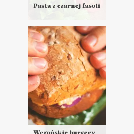
Pasta z czarnej fasoli
Czytaj
więcej
Czas przygotowania:
do 30 minut
DO CHLEBA
PRZYSTAWKI
KAMERALNY SYLWESTER ?
Wegańskie burgery