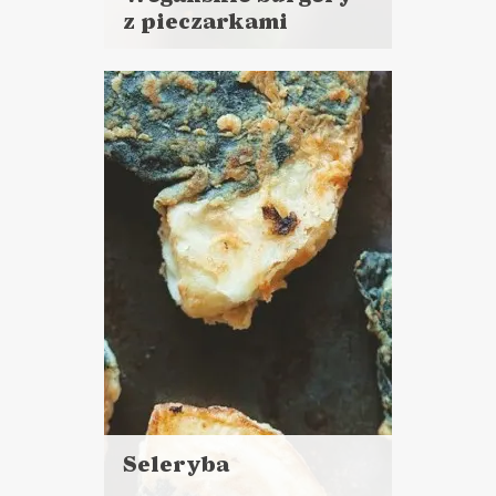
z pieczarkami
Czytaj
więcej
Czas przygotowania: 20 minut
+ 1 h 15 minut marynowania i
pieczenia
DANIA GŁÓWNE
Seleryba