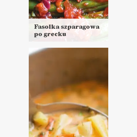
Fasolka szparagowa
po grecku
Czytaj
więcej
Czas przygotowania:
do 30 minut
LUNCHE DO PRACY
PRZYSTAWKI
MAŁO SKŁADNIKÓW 9️⃣