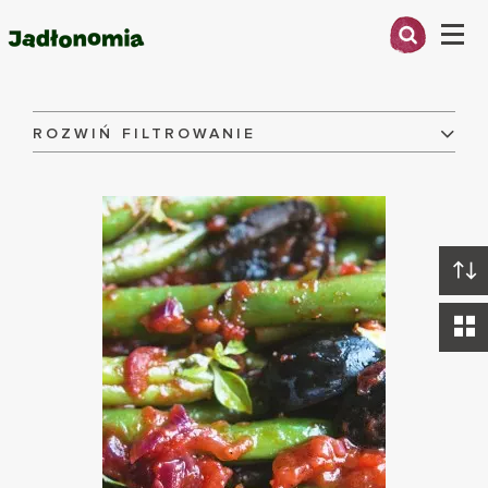
Menu
Przepisy
O MNIE
ROZWIŃ FILTROWANIE
Składniki:
PRZEPISY
ARTYKUŁY
Danie:
KSIĄŻKI
KONTAKT
Dieta:
WYCZYŚĆ