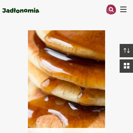
Menu
Walentynki ?
O MNIE
PRZEPISY
ARTYKUŁY
KSIĄŻKI
KONTAKT