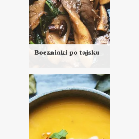
Boczniaki po tajsku
Czytaj
więcej
Czas przygotowania: 15 minut
DANIA GŁÓWNE
PRZYSTAWKI
WALENTYNKI ?