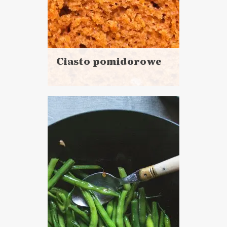
Ciasto pomidorowe
Czytaj
więcej
Czas przygotowania:
do 30 minut
CIASTA I DESERY
WALENTYNKI ?