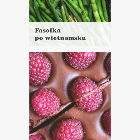
Fasolka
po wietnamsku
Czytaj
więcej
Czas przygotowania: 10 minut
LUNCHE DO PRACY
PRZYSTAWKI
WALENTYNKI ?