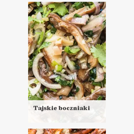
więcej
Czas przygotowania: 10 minut
+ 2 godziny chłodzenia
CIASTA I DESERY
WALENTYNKI ?
Tajskie boczniaki
Czytaj
więcej
Czas przygotowania: