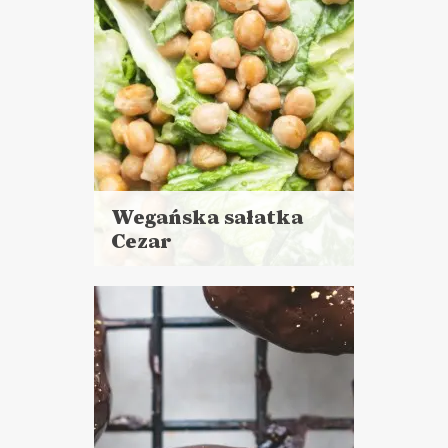
Wegańska sałatka
Cezar
Czytaj
więcej
Czas przygotowania:
do 30 minut
PRZYSTAWKI
WALENTYNKI ?