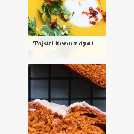
Tajski krem z dyni
Czytaj
więcej
Czas przygotowania:
do 30 minut
ZUPY
WALENTYNKI ?