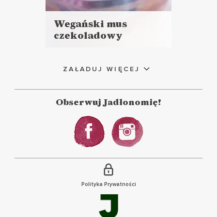
Wegański mus
czekoladowy
Czytaj
idealny ❤️
więcej
Czas przygotowania:
ZAŁADUJ WIĘCEJ
do 30 minut
CIASTA I DESERY
Obserwuj Jadłonomię!
WALENTYNKI ?
Polityka Prywatności