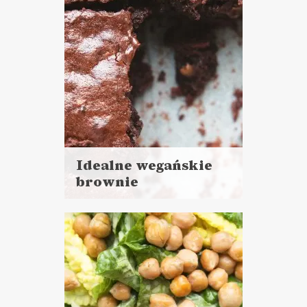
Idealne wegańskie
brownie
Czytaj
więcej
Czas przygotowania:
do 30 minut
CIASTA I DESERY
WALENTYNKI ?