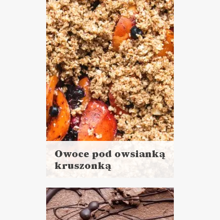
DANIA GŁÓWNE
LUNCHE DO PRACY
PRZYSTAWKI
WALENTYNKI ?
Owoce pod owsianką
kruszonką
Czytaj
więcej
Czas przygotowania:
do 45 minut