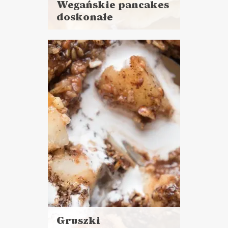
Wegańskie pancakes
doskonałe
Czytaj
więcej
Czas przygotowania:
do 30 minut
CIASTA I DESERY
ŚNIADANIA
WALENTYNKI ?
Gruszki