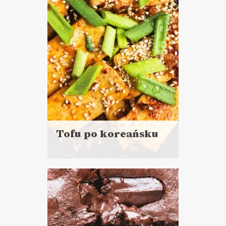
WALENTYNKI ?
Tofu po koreańsku
Czytaj
więcej
Porcja dla 2 - 4 porcje
Czas przygotowania:
do 30 minut
DANIA GŁÓWNE
LUNCHE DO PRACY
WALENTYNKI ?