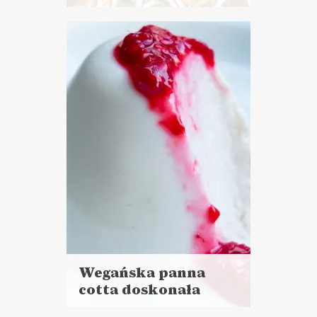
Czytaj
więcej
Czas przygotowania: 30 minut
+ 2 godziny czekania
DANIA GŁÓWNE
ZUPY
WALENTYNKI ?
Wegańska panna
cotta doskonała
Czytaj