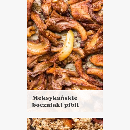
do 30 minut
DANIA GŁÓWNE
LUNCHE DO PRACY
PRZYSTAWKI
WALENTYNKI ?
Meksykańskie
boczniaki pibil
Czytaj
więcej
Czas przygotowania: 15 minut
+ 30 minut czekania