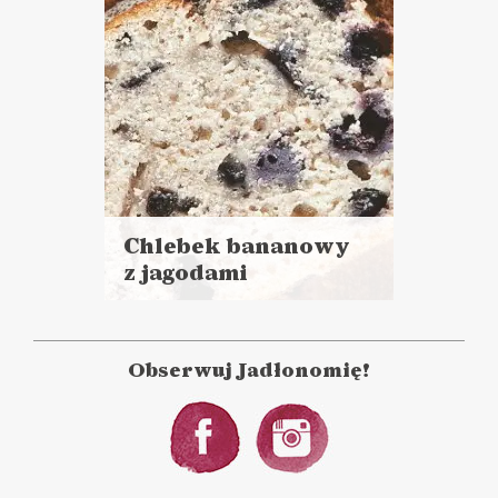
Chlebek bananowy
z jagodami
Czytaj
więcej
Czas przygotowania: 20 minut
+ 60 minut pieczenia
Obserwuj Jadłonomię!
CIASTA I DESERY
POWRÓT DO SZKOŁY ?