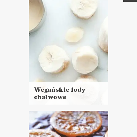
Wegańskie lody
chałwowe
Czytaj
więcej
Czas przygotowania:
do 30 minut
CIASTA I DESERY