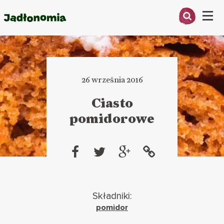
Menu
O MNIE
PRZEPISY
26 września 2016
ARTYKUŁY
Ciasto
pomidorowe
KSIĄŻKI
KONTAKT
Składniki:
pomidor