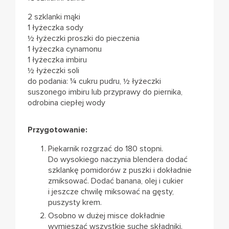
2 szklanki mąki
1 łyżeczka sody
½ łyżeczki proszki do pieczenia
1 łyżeczka cynamonu
1 łyżeczka imbiru
½ łyżeczki soli
do podania: ¼ cukru pudru, ½ łyżeczki
suszonego imbiru lub przyprawy do piernika,
odrobina ciepłej wody
Przygotowanie:
Piekarnik rozgrzać do 180 stopni.
Do wysokiego naczynia blendera dodać
szklankę pomidorów z puszki i dokładnie
zmiksować. Dodać banana, olej i cukier
i jeszcze chwilę miksować na gęsty,
puszysty krem.
Osobno w dużej misce dokładnie
wymieszać wszystkie suche składniki.