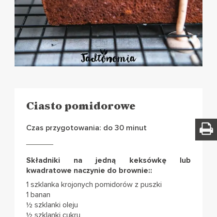
Ciasto pomidorowe
Czas przygotowania: do 30 minut
Składniki na jedną keksówkę lub
kwadratowe naczynie do brownie::
1 szklanka krojonych pomidorów z puszki
1 banan
½ szklanki oleju
½ szklanki cukru