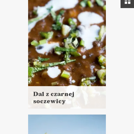
Dal z czarnej
soczewicy
Czytaj
więcej
Czas przygotowania:
do 45 minut