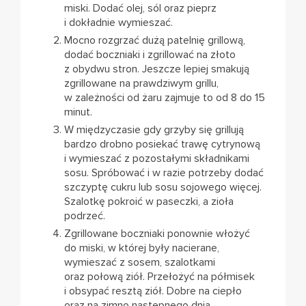
miski. Dodać olej, sól oraz pieprz
i dokładnie wymieszać.
Mocno rozgrzać dużą patelnię grillową,
dodać boczniaki i zgrillować na złoto
z obydwu stron. Jeszcze lepiej smakują
zgrillowane na prawdziwym grillu,
w zależności od żaru zajmuje to od 8 do 15
minut.
W międzyczasie gdy grzyby się grillują
bardzo drobno posiekać trawę cytrynową
i wymieszać z pozostałymi składnikami
sosu. Spróbować i w razie potrzeby dodać
szczyptę cukru lub sosu sojowego więcej.
Szalotkę pokroić w paseczki, a zioła
podrzeć.
Zgrillowane boczniaki ponownie włożyć
do miski, w której były nacierane,
wymieszać z sosem, szalotkami
oraz połową ziół. Przełożyć na półmisek
i obsypać resztą ziół. Dobre na ciepło
oraz na zimno następnego dnia.