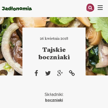
Menu
O MNIE
PRZEPISY
26 kwietnia 2018
ARTYKUŁY
Tajskie
boczniaki
KSIĄŻKI
KONTAKT
Składniki:
boczniaki