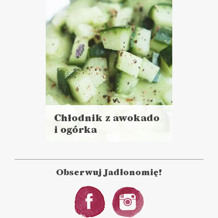
Chłodnik z awokado
i ogórka
Czytaj
więcej
Czas przygotowania: 5 minut
Obserwuj Jadłonomię!
PRZYSTAWKI
ZUPY
DLA OCHŁODY ?