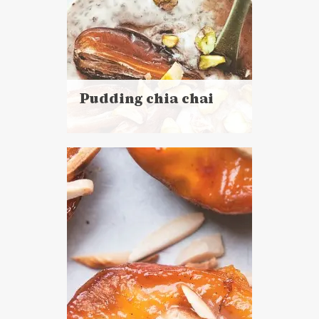
Pudding chia chai
Czytaj
więcej
Czas przygotowania: 20 minut
+ 4 godziny studzenia
CIASTA I DESERY