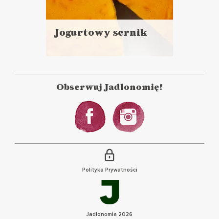
Jogurtowy sernik
Czytaj
więcej
Czas przygotowania:
minimum 24 godziny czekania
Obserwuj Jadłonomię!
+ 25 minut pracy
CIASTA I DESERY
WIELKANOC ?
Polityka Prywatności
Jadłonomia 2026