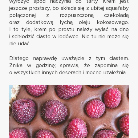
wyłożyć spód naczynia do tarty. Krem jest
jeszcze prostszy, bo składa się z ubitej aquafaby
połączonej z rozpuszczoną czekoladą
oraz dodatkową łychą oleju kokosowego.
I to tyle, krem po prostu należy wylać na dno
i schłodzić ciasto w lodówce. Nic tu nie może się
nie udać.
Dlatego naprawdę uważajcie z tym ciastem.
Znika w godzinę; sprawia, że zapomina się
o wszystkich innych deserach i mocno uzależnia.