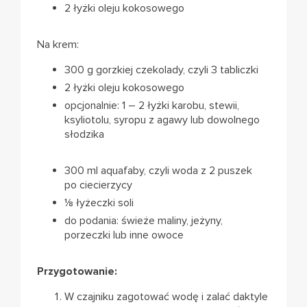
2 łyżki oleju kokosowego
Na krem:
300 g gorzkiej czekolady, czyli 3 tabliczki
2 łyżki oleju kokosowego
opcjonalnie: 1 – 2 łyżki karobu, stewii,
ksyliotolu, syropu z agawy lub dowolnego
słodzika
300 ml
aquafaby
, czyli woda z 2 puszek
po ciecierzycy
⅛ łyżeczki soli
do podania: świeże maliny, jeżyny,
porzeczki lub inne owoce
Przygotowanie:
W czajniku zagotować wodę i zalać daktyle