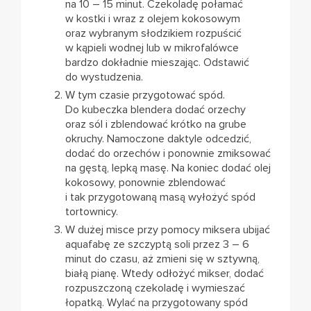
na 10 – 15 minut. Czekoladę połamać
w kostki i wraz z olejem kokosowym
oraz wybranym słodzikiem rozpuścić
w kąpieli wodnej lub w mikrofalówce
bardzo dokładnie mieszając. Odstawić
do wystudzenia.
W tym czasie przygotować spód.
Do kubeczka blendera dodać orzechy
oraz sól i zblendować krótko na grube
okruchy. Namoczone daktyle odcedzić,
dodać do orzechów i ponownie zmiksować
na gęstą, lepką masę. Na koniec dodać olej
kokosowy, ponownie zblendować
i tak przygotowaną masą wyłożyć spód
tortownicy.
W dużej misce przy pomocy miksera ubijać
aquafabę ze szczyptą soli przez 3 – 6
minut do czasu, aż zmieni się w sztywną,
białą pianę. Wtedy odłożyć mikser, dodać
rozpuszczoną czekoladę i wymieszać
łopatką. Wylać na przygotowany spód