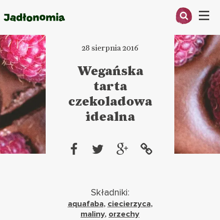
Menu
28 sierpnia 2016
O MNIE
Wegańska
PRZEPISY
tarta
ARTYKUŁY
czekoladowa
idealna
KSIĄŻKI
KONTAKT
Składniki:
aquafaba
,
ciecierzyca
,
maliny
,
orzechy