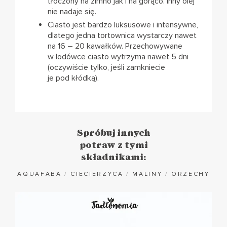
tłoczony na zimno jak i na gorąco. Inny olej
nie nadaje się.
Ciasto jest bardzo luksusowe i intensywne,
dlatego jedna tortownica wystarczy nawet
na 16 – 20 kawałków. Przechowywane
w lodówce ciasto wytrzyma nawet 5 dni
(oczywiście tylko, jeśli zamkniecie
je pod kłódką).
Spróbuj innych
potraw z tymi
składnikami:
AQUAFABA
/
CIECIERZYCA
/
MALINY
/
ORZECHY