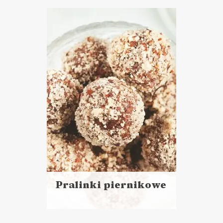
więcej
Czas przygotowania: 45 minut
+ kilka godzin chłodzenia
Stopień trudności: trudne
CIASTA I DESERY
Pralinki piernikowe
Czytaj
więcej