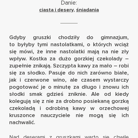
Danie:
ciasta i desery
,
śniadania
Gdyby gruszki chodziły do gimnazjum,
to byłyby tymi nastolatkami, o których wciąż
się mówi, że inne nastolatki mają na nie zły
wpływ. Kostka za dużo gorzkiej czekolady –
zupełnie znikają. Szczypta kawy za mało – robi
się za słodko. Pasuje do nich zarówno białe,
jak i czerwone wino, ale czasem wystarczy
pogotować je o minutę za długo i znowu ich
słodki smak gdzieś zniknie. Ale od kiedy
kolegują się z nie za drobno posiekaną gorzką
czekoladą i odrobiną kawy w orzechowej
kruszonce nauczyciele nie mogą się ich
nachwalić.
Nad deserami z gruszkami warto się chwilę