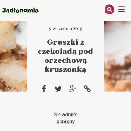
Menu
9 września 2019
O MNIE
Gruszki z
PRZEPISY
czekoladą pod
ARTYKUŁY
orzechową
kruszonką
KSIĄŻKI
KONTAKT
Składniki:
orzechy