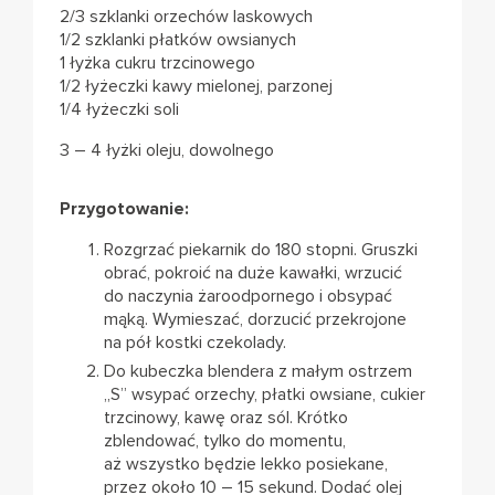
2/3 szklanki orzechów laskowych
1/2 szklanki płatków owsianych
1 łyżka cukru trzcinowego
1/2 łyżeczki kawy mielonej, parzonej
1/4 łyżeczki soli
3 – 4 łyżki oleju, dowolnego
Przygotowanie:
Rozgrzać piekarnik do 180 stopni. Gruszki
obrać, pokroić na duże kawałki, wrzucić
do naczynia żaroodpornego i obsypać
mąką. Wymieszać, dorzucić przekrojone
na pół kostki czekolady.
Do kubeczka blendera z małym ostrzem
„S” wsypać orzechy, płatki owsiane, cukier
trzcinowy, kawę oraz sól. Krótko
zblendować, tylko do momentu,
aż wszystko będzie lekko posiekane,
przez około 10 – 15 sekund. Dodać olej