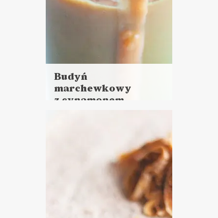
Budyń
marchewkowy
z cynamonem
Czytaj
więcej
Czas przygotowania:
do 30 minut
CIASTA I DESERY
DZIEŃ DZIECKA ??