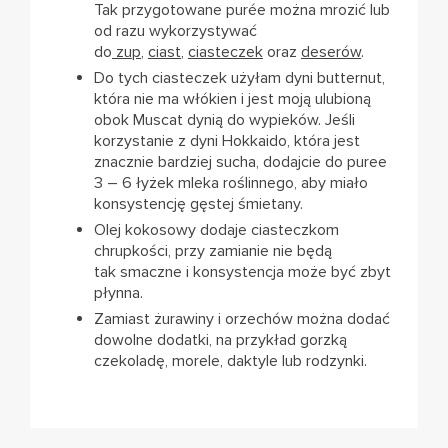
Tak przygotowane purée można mrozić lub
od razu wykorzystywać
do
zup
,
ciast
,
ciasteczek
oraz
deserów
.
Do tych ciasteczek użyłam dyni butternut,
która nie ma włókien i jest moją ulubioną
obok Muscat dynią do wypieków. Jeśli
korzystanie z dyni Hokkaido, która jest
znacznie bardziej sucha, dodajcie do puree
3 – 6 łyżek mleka roślinnego, aby miało
konsystencję gęstej śmietany.
Olej kokosowy dodaje ciasteczkom
chrupkości, przy zamianie nie będą
tak smaczne i konsystencja może być zbyt
płynna.
Zamiast żurawiny i orzechów można dodać
dowolne dodatki, na przykład gorzką
czekoladę, morele, daktyle lub rodzynki.