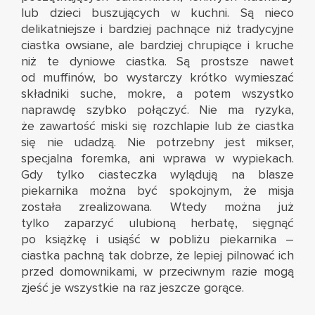
lub dzieci buszujących w kuchni. Są nieco
delikatniejsze i bardziej pachnące niż
tradycyjne
ciastka owsiane
, ale bardziej chrupiące i kruche
niż te
dyniowe ciastka
. Są prostsze nawet
od muffinów, bo wystarczy krótko wymieszać
składniki suche, mokre, a potem wszystko
naprawdę szybko połączyć. Nie ma ryzyka,
że zawartość miski się rozchlapie lub że ciastka
się nie udadzą. Nie potrzebny jest mikser,
specjalna foremka, ani wprawa w wypiekach.
Gdy tylko ciasteczka wylądują na blasze
piekarnika można być spokojnym, że misja
została zrealizowana. Wtedy można już
tylko zaparzyć ulubioną herbatę, sięgnąć
po książkę i usiąść w pobliżu piekarnika –
ciastka pachną tak dobrze, że lepiej pilnować ich
przed domownikami, w przeciwnym razie mogą
zjeść je wszystkie na raz jeszcze gorące.