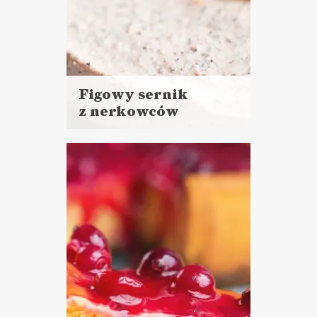
Figowy sernik
z nerkowców
Czytaj
więcej
Czas przygotowania: 30 minut
+ 4 godziny chłodzenia
CIASTA I DESERY