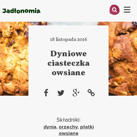
Menu
O MNIE
18 listopada 2016
PRZEPISY
Dyniowe
ARTYKUŁY
ciasteczka
owsiane
KSIĄŻKI
KONTAKT
Składniki:
dynia
,
orzechy
,
płatki
owsiane