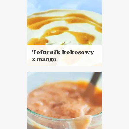
Tofurnik kokosowy
z mango
Czytaj
więcej
Czas przygotowania: 30 minut
+ noc chłodzenia
CIASTA I DESERY
DZIEŃ DZIECKA ??
TŁUSTY CZWARTEK ?