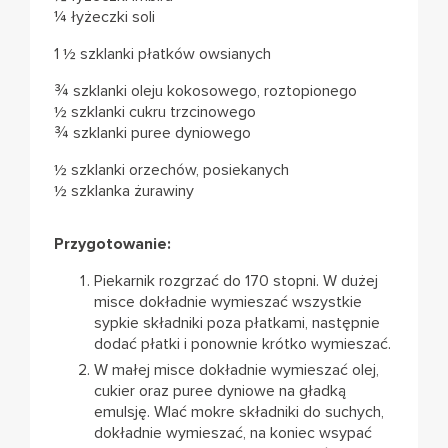
¼ łyżeczki soli
1 ½ szklanki płatków owsianych
¾ szklanki oleju kokosowego, roztopionego
½ szklanki cukru trzcinowego
¾ szklanki puree dyniowego
½ szklanki orzechów, posiekanych
½ szklanka żurawiny
Przygotowanie:
Piekarnik rozgrzać do 170 stopni. W dużej
misce dokładnie wymieszać wszystkie
sypkie składniki poza płatkami, następnie
dodać płatki i ponownie krótko wymieszać.
W małej misce dokładnie wymieszać olej,
cukier oraz puree dyniowe na gładką
emulsję. Wlać mokre składniki do suchych,
dokładnie wymieszać, na koniec wsypać