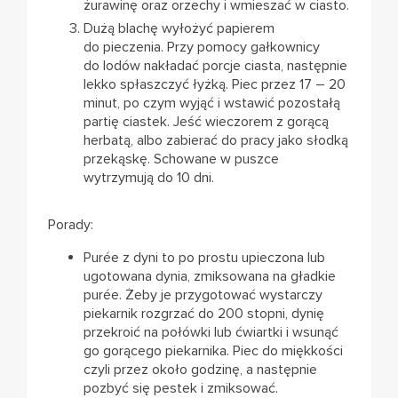
żurawinę oraz orzechy i wmieszać w ciasto.
Dużą blachę wyłożyć papierem
do pieczenia. Przy pomocy gałkownicy
do lodów nakładać porcje ciasta, następnie
lekko spłaszczyć łyżką. Piec przez 17 – 20
minut, po czym wyjąć i wstawić pozostałą
partię ciastek. Jeść wieczorem z gorącą
herbatą, albo zabierać do pracy jako słodką
przekąskę. Schowane w puszce
wytrzymują do 10 dni.
Porady:
Purée z dyni to po prostu upieczona lub
ugotowana dynia, zmiksowana na gładkie
purée. Żeby je przygotować wystarczy
piekarnik rozgrzać do 200 stopni, dynię
przekroić na połówki lub ćwiartki i wsunąć
go gorącego piekarnika. Piec do miękkości
czyli przez około godzinę, a następnie
pozbyć się pestek i zmiksować.