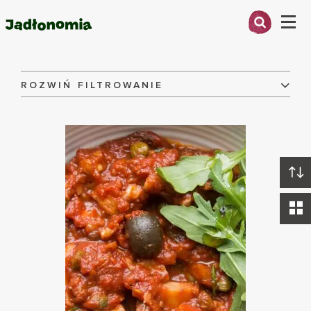
Menu
Przepisy
O MNIE
ROZWIŃ FILTROWANIE
Składniki:
PRZEPISY
ARTYKUŁY
Danie:
KSIĄŻKI
KONTAKT
Dieta:
WYCZYŚĆ