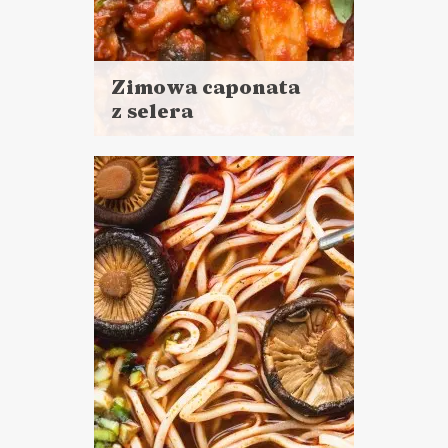
Zimowa caponata
z selera
Czytaj
więcej
Czas przygotowania:
do 45 minut
DANIA GŁÓWNE
LUNCHE DO PRACY
ZIMOWE LUNCHE DO
PRACY ❄️