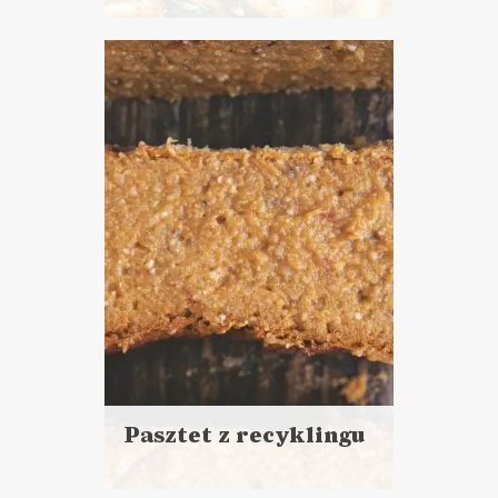
Czytaj
więcej
Czas przygotowania: powyżej
godziny
ZUPY
Pasztet z recyklingu
Czytaj