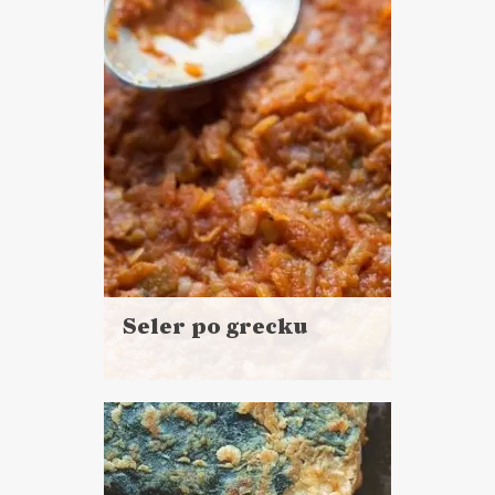
NIEDZIELNE GOTOWANIE ?
WALENTYNKI ?
Seler po grecku
Czytaj
więcej
Czas przygotowania:
do 45 minut