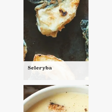
PRZYSTAWKI
BOŻE NARODZENIE ?
Seleryba
Czytaj
więcej
Czas przygotowania:
do godziny
DANIA GŁÓWNE
PRZYSTAWKI
BOŻE NARODZENIE ?