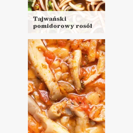
Tajwański
pomidorowy rosół
Czytaj
więcej
Czas przygotowania: 30 minut
+ 2 godziny czekania
DANIA GŁÓWNE
ZUPY
WALENTYNKI ?