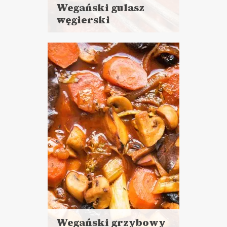
Wegański gulasz
węgierski
Czytaj
więcej
Czas przygotowania:
do 45 minut
DANIA GŁÓWNE
LUNCHE DO PRACY
NORMALNE JEDZENIE ?
VEGANUARY ?
Wegański grzybowy