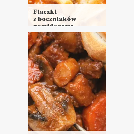
Flaczki
z boczniaków
pomidorowe
Czytaj
więcej
Czas przygotowania:
do 45 minut
ZUPY
VEGANUARY ?