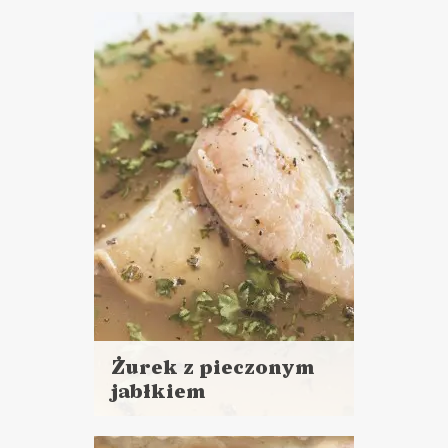
więcej
Czas przygotowania:
do 30 minut
DO CHLEBA
TYDZIEŃ WEGANIZMU ✌?
WIELKANOC ?
Żurek z pieczonym
jabłkiem
Czytaj
więcej
Czas przygotowania: powyżej