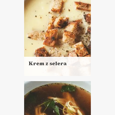
Krem z selera
Czytaj
więcej
Czas przygotowania:
do godziny
ZUPY
ROZGRZEWAJĄCE
PRZEPISY ?
ŚWIATOWY DZIEŃ
WEGETARIANIZMU