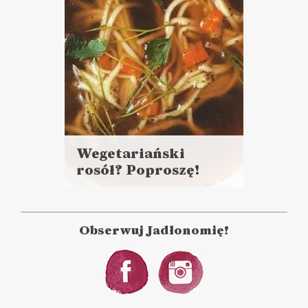
Wegetariański
rosół? Poproszę!
Czytaj
więcej
Czas przygotowania: powyżej
godziny
Obserwuj Jadłonomię!
ZUPY
ROZGRZEWAJĄCE
PRZEPISY ?