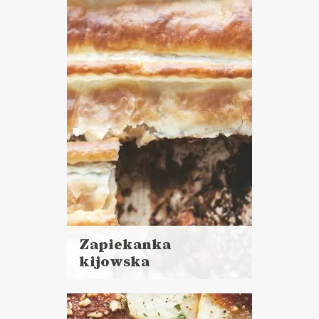
godziny
ZUPY
WIELKANOC ?
Zapiekanka
kijowska
Czytaj
więcej
Czas przygotowania: 60 minut
+ 20 minut pieczenia