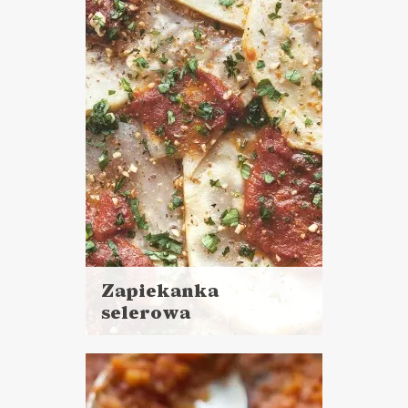
DANIA GŁÓWNE
NIEDZIELNE GOTOWANIE ?
WIELKANOC ?
Zapiekanka
selerowa
Czytaj
więcej
Czas przygotowania:
do godziny
DANIA GŁÓWNE
PRZYSTAWKI