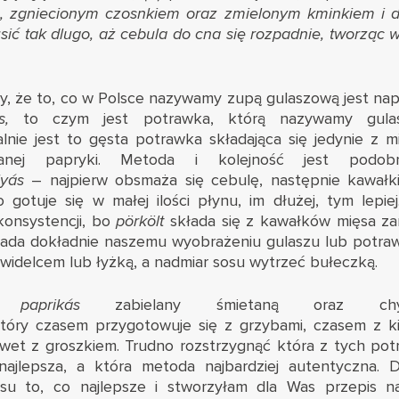
, zgniecionym czosnkiem oraz zmielonym kminkiem i du
sić tak dlugo, aż cebula do cna się rozpadnie, tworząc w
śmy, że to, co w Polsce nazywamy zupą gulaszową jest n
ás,
to czym jest potrawka, którą nazywamy gula
lnie jest to gęsta potrawka składająca się jedynie z mi
owanej papryki. Metoda i kolejność jest podo
lyás
– najpierw obsmaża się cebulę, następnie kawałki
gotuje się w małej ilości płynu, im dłużej, tym lepiej
 konsystencji, bo
pörkölt
składa się z kawałków mięsa z
wiada dokładnie naszemu wyobrażeniu gulaszu lub potr
ć widelcem lub łyżką, a nadmiar sosu wytrzeć bułeczką.
ze
paprikás
zabielany śmietaną oraz chy
tóry czasem przygotowuje się z grzybami, czasem z k
wet z groszkiem. Trudno rozstrzygnąć która z tych potra
najlepsza, a która metoda najbardziej autentyczna. 
su to, co najlepsze i stworzyłam dla Was przepis n