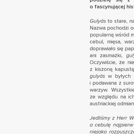
o fascynującej his
Gulyás
to stare, n
Nazwa pochodzi o
popularną wśród m
cebul, mięsa, wa
doprawiało się pap
ani zasmażki,
gul
Oczywiście, że ni
z kiszoną kapustą
gulyás
w byłych k
i podawana z surow
warzyw. Wszystki
ze względu na ich
austriackiej odmian
Jedliśmy z Herr Wi
a cebulę najpierw
niejako rozpuszcz