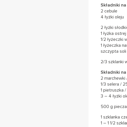
Składniki na
2 cebule
4 łyżki oleju
2 łyżki słodki
1 łyżka ostrej
1/2 łyżeczki 
1 łyżeczka na
szczypta soli 
2/3 szklanki
Składniki na
2 marchewki 
1/3 selera / 
1 pietruszka /
3 – 4 łyżki ol
500 g piecza
1 szklanka c
1 – 1 1/2 szk