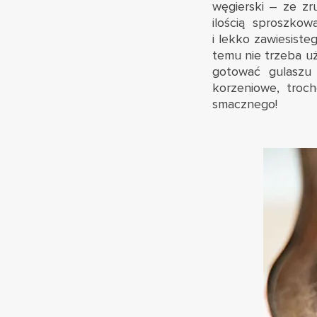
węgierski – ze zr
ilością sproszko
i lekko zawiesiste
temu nie trzeba uż
gotować gulaszu
korzeniowe, troch
smacznego!