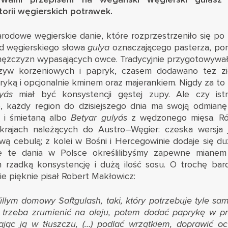
torii węgierskich potrawek.
arodowe węgierskie danie, które rozprzestrzeniło się po 
d węgierskiego słowa
gulya
oznaczającego pasterza, po
ężczyzn wypasających owce. Tradycyjnie przygotowywało
rzyw korzeniowych i papryk, czasem dodawano też zi
ryką i opcjonalnie kminem oraz majerankiem. Nigdy za t
yás
miał być konsystencji gęstej zupy. Ale czy ist
e, każdy region do dzisiejszego dnia ma swoją odmia
 i śmietaną albo
Betyar guly
ás
z wędzonego mięsa. Ró
rajach należących do Austro–Węgier: czeska wersja j
ą cebulą; z kolei w Bośni i Hercegowinie dodaje się du
e te dania w Polsce określilibyśmy zapewne mianem
 rzadką konsystencję i dużą ilość sosu. O trochę bar
ie pięknie pisał Robert Makłowicz:
llym domowy Saftgulash, taki, który potrzebuje tyle sa
 trzeba zrumienić na oleju, potem dodać paprykę w p
ając ją w tłuszczu, (…) podlać wrzątkiem, doprawić o