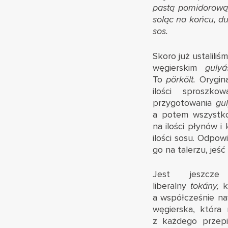
pastą pomidorową
soląc na końcu, du
sos.
Skoro już ustalili
węgierskim
guly
To
pörkölt.
Orygina
ilości sproszk
przygotowania
gu
a potem wszystko 
na ilości płynów i
ilości sosu. Odpo
go na talerzu, jeś
Jest jeszc
liberalny
tokány,
k
a współcześnie na
węgierska, która 
z każdego przepi