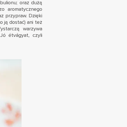
bulionu; oraz dużą
dzo aromatycznego
az przypraw. Dzięki
 ją dostać) ani też
ystarczą warzywa
Jó étvágyat, czyli