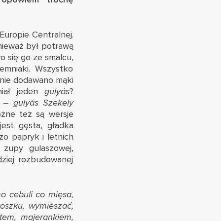
Europie Centralnej.
nieważ był potrawą
 się go ze smalcu,
emniaki. Wszystko
o nie dodawano mąki
niał jeden
gulyás
?
nę –
gulyás
Szekely
żne też są wersje
est gęsta, gładka
żo papryk i letnich
 zupy gulaszowej,
dziej rozbudowanej
mo cebuli co mięsa,
roszku, wymieszać,
ctem, majerankiem,