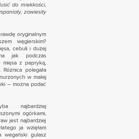
sić do miekkości,
spaniały, zawiesity
aprawdę oryginalnym
szem węgierskim?
ęsa, cebuli i dużej
bna jak podczas
 mięsa z papryką,
. Różnica polegała
anurzonych w małej
awki – można podać
ba najbardziej
iszonymi ogórkami,
w jest najbardziej
Dlatego ja wzięłam
a wegański gulasz