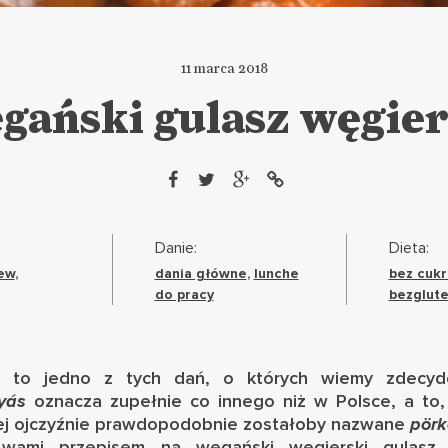
11 marca 2018
gański gulasz węgier
Danie:
Dieta:
ew
,
dania główne
,
lunche
bez cukr
do pracy
bezglut
to jedno z tych dań, o których wiemy zdecyd
lyás
oznacza zupełnie co innego niż w Polsce, a t
j ojczyźnie prawdopodobnie zostałoby nazwane
pörk
 wami przepisem na wegański węgierski gulasz