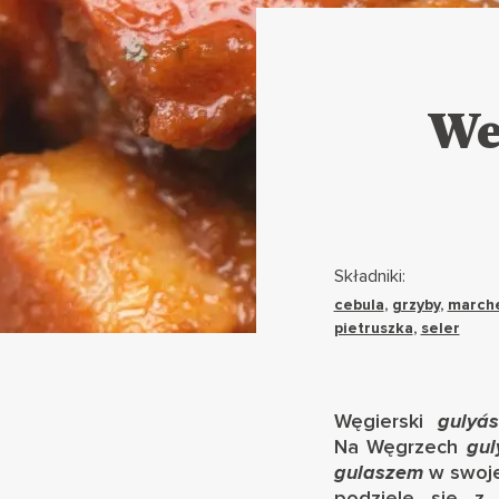
We
Składniki:
cebula
,
grzyby
,
march
pietruszka
,
seler
Węgierski
gulyás
Na Węgrzech
gu
gulaszem
w swoje
podzielę się z