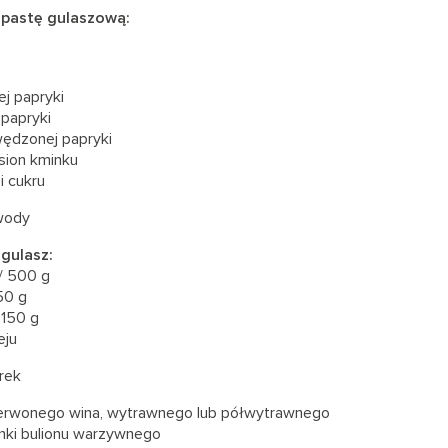
 pastę gulaszową:
ej papryki
 papryki
wędzonej papryki
sion kminku
i cukru
 wody
 gulasz:
/ 500 g
250 g
 150 g
eju
rek
zerwonego wina, wytrawnego lub półwytrawnego
lanki bulionu warzywnego