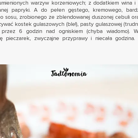
umienionych warzyw korzeniowych; z dodatkiem wina i 
wanej papryki. A do pełen gęstego, kremowego, bar
go sosu, zrobionego ze zblendowanej duszonej cebuli or
ywać kostek gulaszowych (ble!), pasty gulaszowej (trudno
 przez 6 godzin nad ogniskiem (chyba wiadomo). W
ę pieczarek, zwyczajne przyprawy i niecała godzina. 