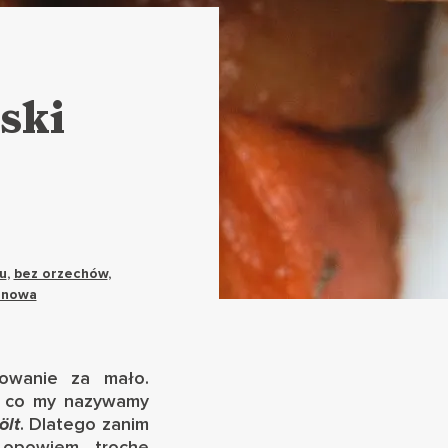
ski
u
,
bez orzechów
,
enowa
owanie za mało.
o, co my nazywamy
ölt
. Dlatego zanim
 opowiem trochę