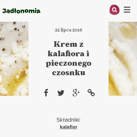
Menu
22 lipca 2016
O MNIE
Krem z
PRZEPISY
kalafiora i
ARTYKUŁY
pieczonego
czosnku
KSIĄŻKI
KONTAKT
Składniki:
kalafior