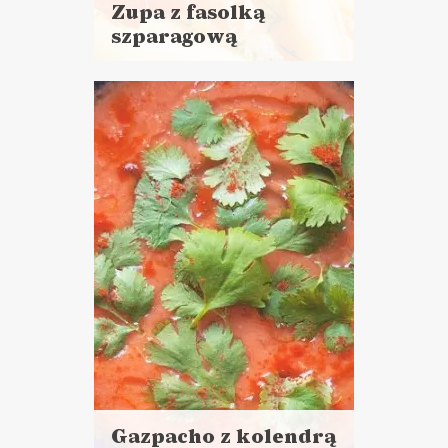
Zupa z fasolką
szparagową
Czytaj
i cynamonem
więcej
Czas przygotowania:
do 30 minut
ZUPY
Gazpacho z kolendrą