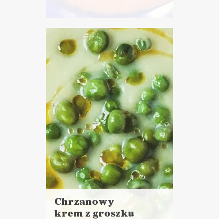
Czytaj
więcej
Czas przygotowania:
do 30 minut
ZUPY
Chrzanowy
krem z groszku