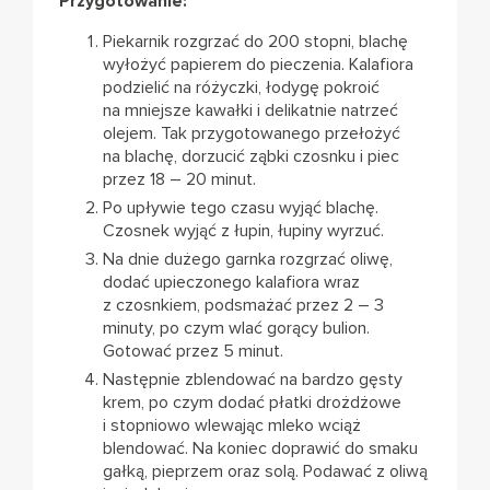
Przygotowanie:
Piekarnik rozgrzać do 200 stopni, blachę
wyłożyć papierem do pieczenia. Kalafiora
podzielić na różyczki, łodygę pokroić
na mniejsze kawałki i delikatnie natrzeć
olejem. Tak przygotowanego przełożyć
na blachę, dorzucić ząbki czosnku i piec
przez 18 – 20 minut.
Po upływie tego czasu wyjąć blachę.
Czosnek wyjąć z łupin, łupiny wyrzuć.
Na dnie dużego garnka rozgrzać oliwę,
dodać upieczonego kalafiora wraz
z czosnkiem, podsmażać przez 2 – 3
minuty, po czym wlać gorący bulion.
Gotować przez 5 minut.
Następnie zblendować na bardzo gęsty
krem, po czym dodać płatki drożdżowe
i stopniowo wlewając mleko wciąż
blendować. Na koniec doprawić do smaku
gałką, pieprzem oraz solą. Podawać z oliwą