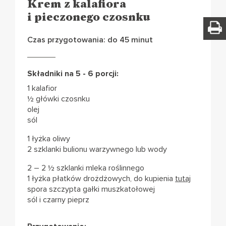
Krem z kalafiora
i pieczonego czosnku
Czas przygotowania: do 45 minut
Składniki na 5 - 6 porcji:
1 kalafior
½ główki czosnku
olej
sól
1 łyżka oliwy
2 szklanki bulionu warzywnego lub wody
2 – 2 ½ szklanki mleka roślinnego
1 łyżka płatków drożdżowych, do kupienia
tutaj
spora szczypta gałki muszkatołowej
sól i czarny pieprz