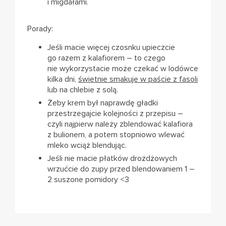
i migdałami.
Porady:
Jeśli macie więcej czosnku upieczcie
go razem z kalafiorem – to czego
nie wykorzystacie może czekać w lodówce
kilka dni,
świetnie smakuje w paście z fasoli
lub na chlebie z solą.
Żeby krem był naprawdę gładki
przestrzegajcie kolejności z przepisu –
czyli najpierw należy zblendować kalafiora
z bulionem, a potem stopniowo wlewać
mleko wciąż blendując.
Jeśli nie macie płatków drożdżowych
wrzućcie do zupy przed blendowaniem 1 –
2 suszone pomidory <3