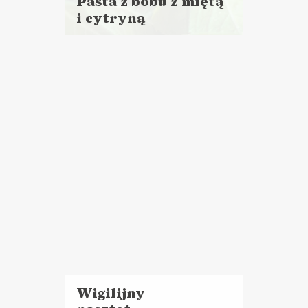
Pasta z bobu z miętą
i cytryną
Czytaj
więcej
Czas przygotowania:
do 30 minut
DO CHLEBA
Wigilijny