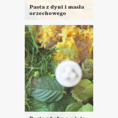
Pasta z dyni i masła
orzechowego
Czytaj
więcej
Czas przygotowania: 15 minut
+ 40 minut pieczenia
DO CHLEBA
POWRÓT DO SZKOŁY ?
SYLWESTER ?