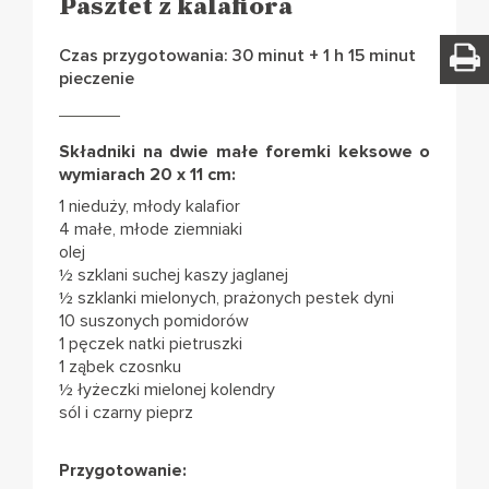
Pasztet z kalafiora
Czas przygotowania: 30 minut + 1 h 15 minut
pieczenie
Składniki na dwie małe foremki keksowe o
wymiarach 20 x 11 cm:
1 nieduży, młody kalafior
4 małe, młode ziemniaki
olej
½ szklani suchej kaszy jaglanej
½ szklanki mielonych, prażonych pestek dyni
10 suszonych pomidorów
1 pęczek natki pietruszki
1 ząbek czosnku
½ łyżeczki mielonej kolendry
sól i czarny pieprz
Przygotowanie: