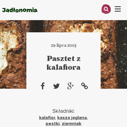
Menu
O MNIE
PRZEPISY
29 lipca 2015
ARTYKUŁY
Pasztet z
kalafiora
KSIĄŻKI
KONTAKT
Składniki:
kalafior
,
kasza jaglana
,
pestki
,
ziemniak