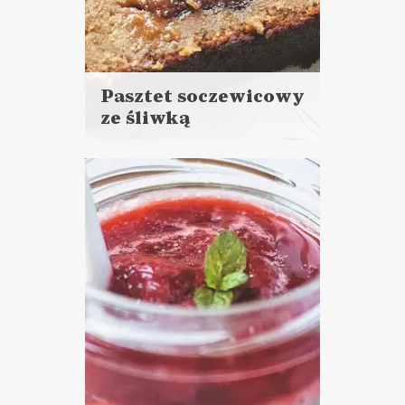
Pasztet soczewicowy
ze śliwką
Czytaj
więcej
Czas przygotowania: 20 minut
+ 45 minut pieczenia
DO CHLEBA
WIELKANOC ?