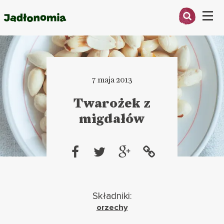
Menu
O MNIE
PRZEPISY
7 maja 2013
ARTYKUŁY
Twarożek z
migdałów
KSIĄŻKI
KONTAKT
Składniki:
orzechy