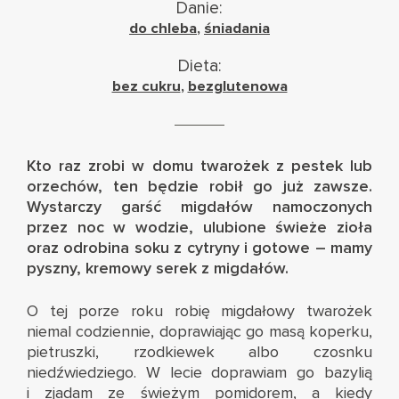
Danie:
do chleba
,
śniadania
Dieta:
bez cukru
,
bezglutenowa
Kto raz zrobi w domu twarożek z pestek lub
orzechów, ten będzie robił go już zawsze.
Wystarczy garść migdałów namoczonych
przez noc w wodzie, ulubione świeże zioła
oraz odrobina soku z cytryny i gotowe – mamy
pyszny, kremowy serek z migdałów.
O tej porze roku robię migdałowy twarożek
niemal codziennie, doprawiając go masą koperku,
pietruszki, rzodkiewek albo czosnku
niedźwiedziego. W lecie doprawiam go bazylią
i zjadam ze świeżym pomidorem, a kiedy