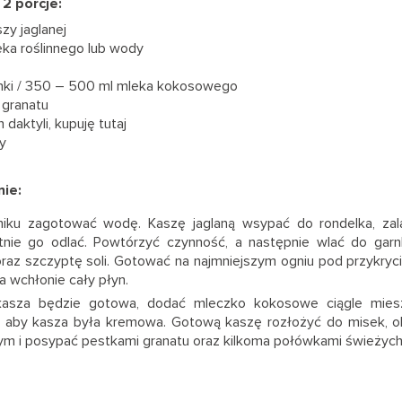
 2 porcje:
szy jaglanej
eka roślinnego lub wody
anki / 350 – 500 ml mleka kokosowego
 granatu
 daktyli, kupuję tutaj
y
ie:
niku zagotować wodę. Kaszę jaglaną wsypać do rondelka, zal
atnie go odlać. Powtórzyć czynność, a następnie wlać do garn
raz szczyptę soli. Gotować na najmniejszym ogniu pod przykryc
a wchłonie cały płyn.
kasza będzie gotowa, dodać mleczko kokosowe ciągle mies
e, aby kasza była kremowa. Gotową kaszę rozłożyć do misek, 
m i posypać pestkami granatu oraz kilkoma połówkami świeżych 