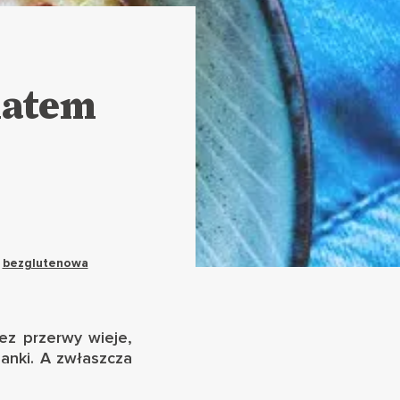
natem
,
bezglutenowa
ez przerwy wieje,
lanki. A zwłaszcza