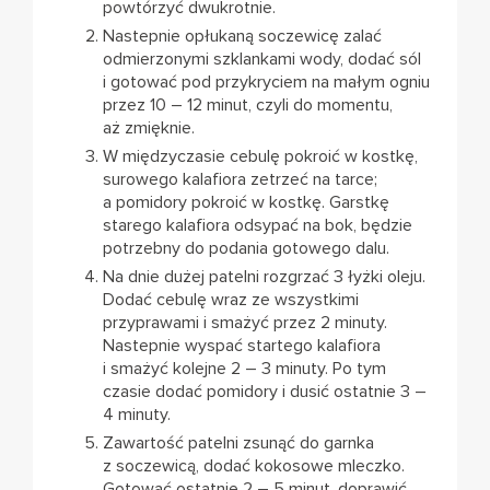
powtórzyć dwukrotnie.
Nastepnie opłukaną soczewicę zalać
odmierzonymi szklankami wody, dodać sól
i gotować pod przykryciem na małym ogniu
przez 10 – 12 minut, czyli do momentu,
aż zmięknie.
W międzyczasie cebulę pokroić w kostkę,
surowego kalafiora zetrzeć na tarce;
a pomidory pokroić w kostkę. Garstkę
starego kalafiora odsypać na bok, będzie
potrzebny do podania gotowego dalu.
Na dnie dużej patelni rozgrzać 3 łyżki oleju.
Dodać cebulę wraz ze wszystkimi
przyprawami i smażyć przez 2 minuty.
Nastepnie wyspać startego kalafiora
i smażyć kolejne 2 – 3 minuty. Po tym
czasie dodać pomidory i dusić ostatnie 3 –
4 minuty.
Zawartość patelni zsunąć do garnka
z soczewicą, dodać kokosowe mleczko.
Gotować ostatnie 2 – 5 minut, doprawić