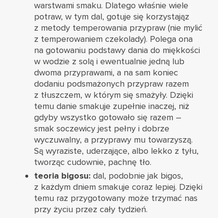
warstwami smaku. Dlatego właśnie wiele
potraw, w tym dal, gotuje się korzystająz
z metody temperowania przypraw (nie mylić
z temperowaniem czekolady). Polega ona
na gotowaniu podstawy dania do miękkości
w wodzie z solą i ewentualnie jedną lub
dwoma przyprawami, a na sam koniec
dodaniu podsmażonych przypraw razem
z tłuszczem, w którym się smażyły. Dzięki
temu danie smakuje zupełnie inaczej, niż
gdyby wszystko gotowało się razem –
smak soczewicy jest pełny i dobrze
wyczuwalny, a przyprawy mu towarzyszą.
Są wyraziste, uderzające, albo lekko z tyłu,
tworząc cudownie, pachnę tło.
teoria bigosu:
dal, podobnie jak bigos,
z każdym dniem smakuje coraz lepiej. Dzięki
temu raz przygotowany może trzymać nas
przy życiu przez cały tydzień.