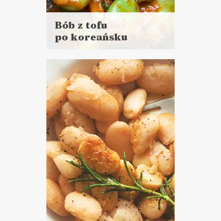
Bób z tofu
po koreańsku
Czytaj
więcej
Czas przygotowania:
do 30 minut
DANIA GŁÓWNE