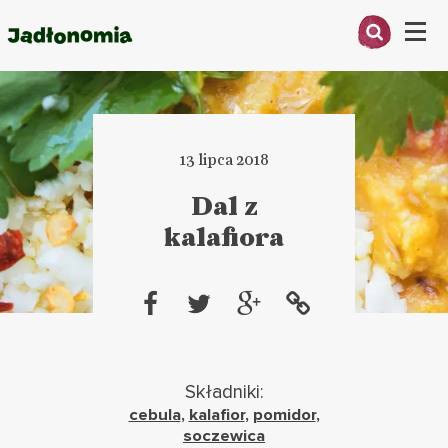
Menu
O MNIE
PRZEPISY
13 lipca 2018
ARTYKUŁY
Dal z
kalafiora
KSIĄŻKI
KONTAKT
Składniki:
cebula
,
kalafior
,
pomidor
,
soczewica