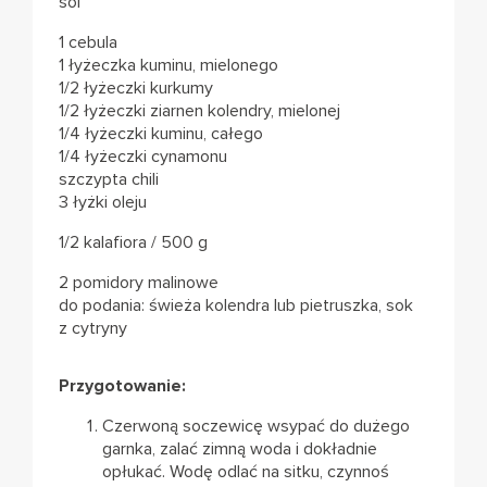
sól
1 cebula
1 łyżeczka kuminu, mielonego
1/2 łyżeczki kurkumy
1/2 łyżeczki ziarnen kolendry, mielonej
1/4 łyżeczki kuminu, całego
1/4 łyżeczki cynamonu
szczypta chili
3 łyżki oleju
1/2 kalafiora / 500 g
2 pomidory malinowe
do podania: świeża kolendra lub pietruszka, sok
z cytryny
Przygotowanie:
Czerwoną soczewicę wsypać do dużego
garnka, zalać zimną woda i dokładnie
opłukać. Wodę odlać na sitku, czynnoś