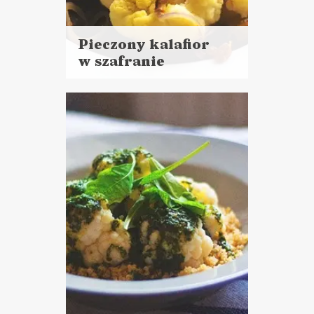
Pieczony kalafior
w szafranie
Czytaj
więcej
Czas przygotowania: 20 minut
+ 25 minut pieczenia
DANIA GŁÓWNE
PRZYSTAWKI