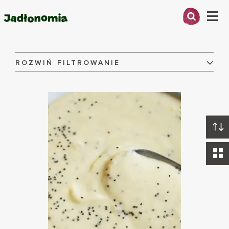
Menu
Przepisy
O MNIE
ROZWIŃ FILTROWANIE
Składniki:
PRZEPISY
ARTYKUŁY
Danie:
KSIĄŻKI
KONTAKT
Dieta:
WYCZYŚĆ