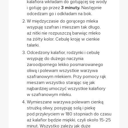
kalafiora wkładam do gotującej się wody
i gotuję go przez
3 minuty.
Następnie
odcedzam go i odkładam na bok.
W międzyczasie do gorącego mleka
wsypuję szafran i mieszam tak długo,
aż nitki nie rozpuszczą barwiąc mleko
na żółty kolor. Cebulę kroję w cienkie
talarki.
Odcedzony kalafior, rodzynki i cebulę
wsypuję do dużego naczynia
żaroodpornego lekko posmarowanego
oliwą i polewam wszystkie warzywa
szafranowym mlekiem. Przy pomocy rąk
mieszam wszystko starając się jak
najbardziej umoczyć wszystkie kalafiory
w szafranowym mleku.
Wymieszane warzywa polewam cienką
strużką oliwy, posypuję solą i piekę
pod przykryciem w 180 stopniach do czasu
aż kalafior będzie miękki, czyli około 15-25
minut. Wszystko zależy jak duże