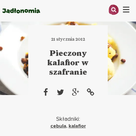
Menu
O MNIE
21 stycznia 2012
PRZEPISY
Pieczony
ARTYKUŁY
kalafior w
szafranie
KSIĄŻKI
KONTAKT
Składniki:
cebula
,
kalafior