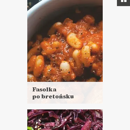
Fasolka
po bretońsku
Czytaj
więcej
Czas przygotowania:
do 45 minut