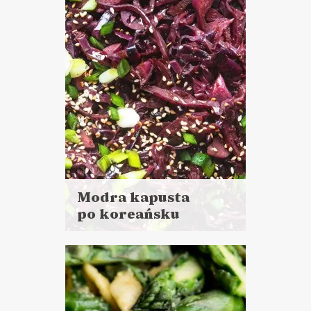
DANIA GŁÓWNE
GOTOWANIE NA
KWARANTANNIE ?
Modra kapusta
po koreańsku
Czytaj
więcej
Czas przygotowania:
do 30 minut
DANIA GŁÓWNE