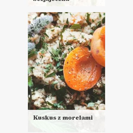
Czytaj
więcej
Czas przygotowania:
do 30 minut
DO CHLEBA
LUNCHE DO PRACY
VEGANUARY ?
WIELKANOC ?
Kuskus z morelami
Czytaj