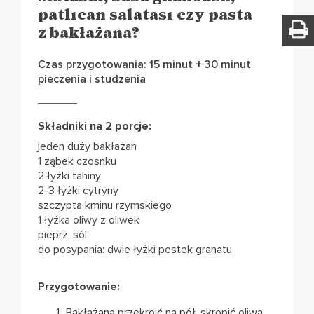
patlıcan salatası czy pasta
z bakłażana?
Czas przygotowania: 15 minut + 30 minut
pieczenia i studzenia
Składniki na 2 porcje:
jeden duży bakłażan
1 ząbek czosnku
2 łyżki tahiny
2-3 łyżki cytryny
szczypta kminu rzymskiego
1 łyżka oliwy z oliwek
pieprz, sól
do posypania: dwie łyżki pestek granatu
Przygotowanie:
Bakłażana przekroić na pół, skropić oliwą