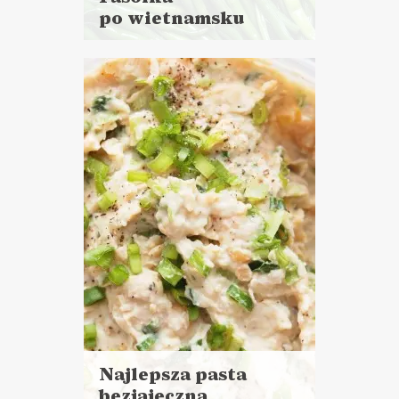
po wietnamsku
Czytaj
więcej
Czas przygotowania: 10 minut
LUNCHE DO PRACY
PRZYSTAWKI
WALENTYNKI ?
Najlepsza pasta
bezjajeczna