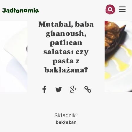
Menu
1 czerwca 2011
Mutabal, baba
O MNIE
ghanoush,
patlıcan
PRZEPISY
salatası czy
ARTYKUŁY
pasta z
bakłażana?
KSIĄŻKI
KONTAKT
Składniki:
bakłażan