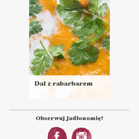
DANIA GŁÓWNE
LUNCHE DO PRACY
Dal z rabarbarem
Czytaj
więcej
Czas przygotowania:
do 30 minut
Obserwuj Jadłonomię!
DANIA GŁÓWNE
LUNCHE DO PRACY