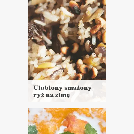
BOŻE NARODZENIE ?
ŚWIATOWY DZIEŃ
WEGETARIANIZMU
Ulubiony smażony
ryż na zimę
Czytaj
więcej
Czas przygotowania:
do 30 minut