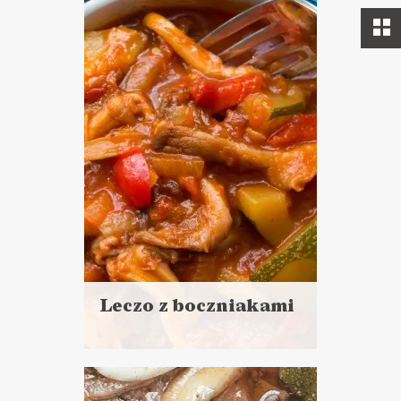
Leczo z boczniakami
Czytaj
więcej
Czas przygotowania:
do 30 minut