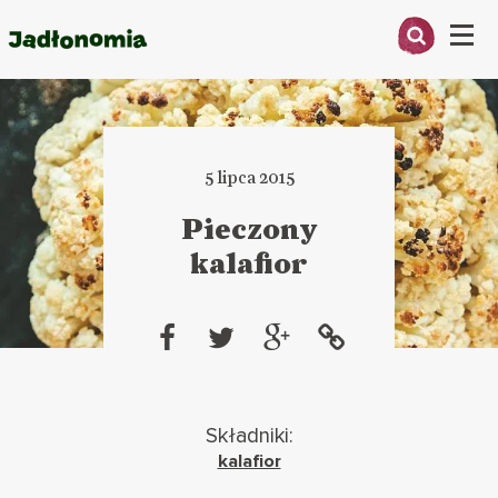
Menu
O MNIE
PRZEPISY
5 lipca 2015
ARTYKUŁY
Pieczony
kalafior
KSIĄŻKI
KONTAKT
Składniki:
kalafior