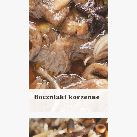
DANIA GŁÓWNE
LUNCHE DO PRACY
Boczniaki korzenne
Czytaj
więcej
Czas przygotowania: 30 minut
+ noc w lodówce
DO CHLEBA
PRZYSTAWKI