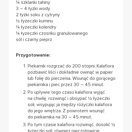
¼ szklanki tahiny
3 – 4 łyżki wody
2 łyżki soku z cytryny
½ łyżeczki kuminu
¼ łyżeczki kolendry
¼ łyżeczki czosnku granulowanego
sól i czarny pieprz
Przygotowanie:
Piekarnik rozgrzać do 200 stopni. Kalafiora
pozbawić liści i dokładnie owinąć w papier
lub folię do pieczenia. Wsunąć do gorącego
piekarnika i piec przez 30 – 45 minut.
Po upływie tego czasu kalafiora wyjąć
na chwilę, rozwinąć i obsypać ½ łyżeczki
soli, wsypując ja między różyczki kalafiora
do jego wnętrza. Z powrotem wsunąć
do piekarnika na 30 – 45 minut.
Po tym czasie kalafiora rozwinąć, dosolić ½
łyżeczki soli, również pieczołowicie