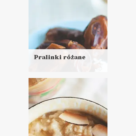
Pralinki różane
Czytaj
więcej
Czas przygotowania: 25 minut
+ 2 godziny chłodzenia
CIASTA I DESERY