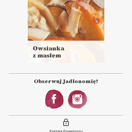
Owsianka
z masłem
Czytaj
orzechowo –
więcej
kokosowym
Czas przygotowania:
do 30 minut
Obserwuj Jadłonomię!
ŚNIADANIA
Polityka Prywatności