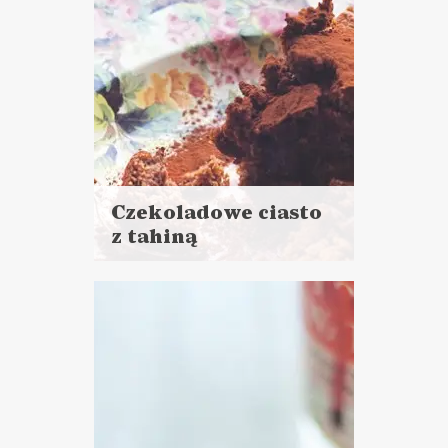
Czekoladowe ciasto
z tahiną
Czytaj
więcej
Czas przygotowania: 20 minut
+ 25 minut pieczenia
CIASTA I DESERY