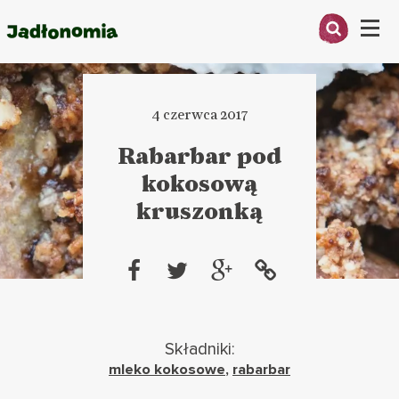
Menu
O MNIE
4 czerwca 2017
PRZEPISY
Rabarbar pod
ARTYKUŁY
kokosową
kruszonką
KSIĄŻKI
KONTAKT
Składniki:
mleko kokosowe
,
rabarbar