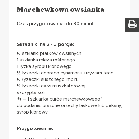
Marchewkowa owsianka
Czas przygotowania: do 30 minut
Składniki na 2 - 3 porcje:
½ szklanki płatków owsianych
1 szklanka mleka roślinnego
1 łyżka syropu klonowego
½ łyżeczki dobrego cynamonu, używam
tego
½ łyżeczki suszonego imbiru
¼ łyżeczki gałki muszkatołowej
szczypta soli
¾ – 1 szklanka purée marchewkowego*
do podania: prażone orzechy laskowe lub pekany,
syrop klonowy
Przygotowanie: