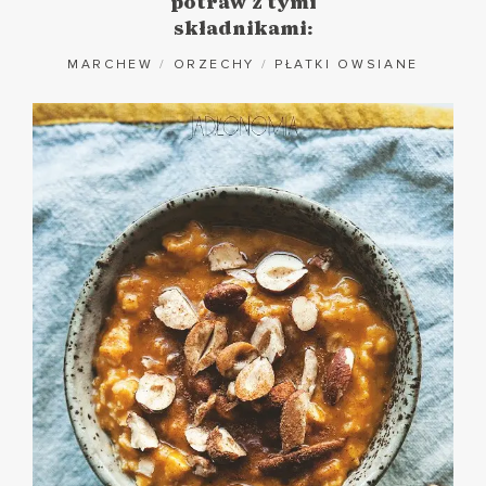
potraw z tymi
składnikami:
MARCHEW
/
ORZECHY
/
PŁATKI OWSIANE