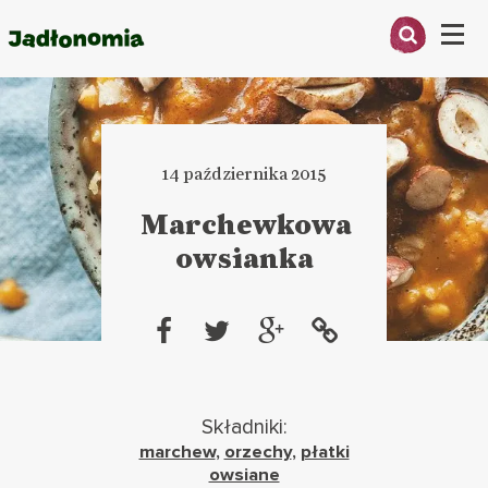
Menu
O MNIE
PRZEPISY
14 października 2015
ARTYKUŁY
Marchewkowa
owsianka
KSIĄŻKI
KONTAKT
Składniki:
marchew
,
orzechy
,
płatki
owsiane