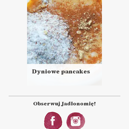
Dyniowe pancakes
Czytaj
więcej
Czas przygotowania:
do 30 minut
Obserwuj Jadłonomię!
CIASTA I DESERY
LUNCHE DO PRACY
ŚNIADANIA