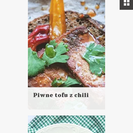
Piwne tofu z chili
Czytaj
więcej
Czas przygotowania: 10 minut
+ 35 minut pieczenia