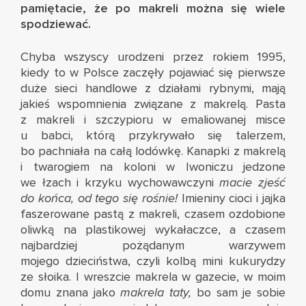
pamiętacie, że po makreli można się wiele
spodziewać.
Chyba wszyscy urodzeni przez rokiem 1995,
kiedy to w Polsce zaczęły pojawiać się pierwsze
duże sieci handlowe z działami rybnymi, mają
jakieś wspomnienia związane z makrelą. Pasta
z makreli i szczypioru w emaliowanej misce
u babci, którą przykrywało się talerzem,
bo pachniała na całą lodówkę. Kanapki z makrelą
i twarogiem na koloni w Iwoniczu jedzone
we łzach i krzyku wychowawczyni
macie zjeść
do końca, od tego się rośnie!
Imieniny cioci i jajka
faszerowane pastą z makreli, czasem ozdobione
oliwką na plastikowej wykałaczce, a czasem
najbardziej pożądanym warzywem
mojego dzieciństwa, czyli kolbą mini kukurydzy
ze słoika. I wreszcie makrela w gazecie, w moim
domu znana jako
makrela taty,
bo sam je sobie