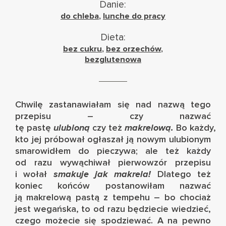
Danie:
do chleba
,
lunche do pracy
Dieta:
bez cukru
,
bez orzechów
,
bezglutenowa
Chwilę zastanawiałam się nad nazwą tego
przepisu – czy nazwać
tę pastę
ulubioną
czy też
makrelową.
Bo każdy,
kto jej próbował ogłaszał ją nowym ulubionym
smarowidłem do pieczywa; ale też każdy
od razu wywąchiwał pierwowzór przepisu
i wołał
smakuje jak makrela!
Dlatego też
koniec końców postanowiłam nazwać
ją makrelową pastą z tempehu – bo chociaż
jest wegańska, to od razu będziecie wiedzieć,
czego możecie się spodziewać. A na pewno