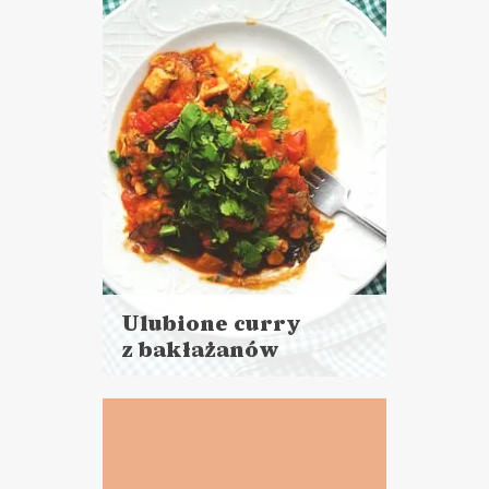
DO CHLEBA
PRZYSTAWKI
Ulubione curry
z bakłażanów
Czytaj
więcej
Czas przygotowania:
do 45 minut