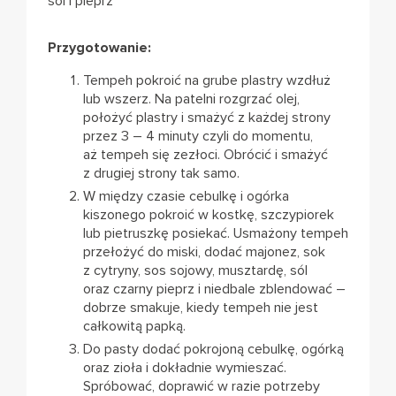
sól i pieprz
Przygotowanie:
Tempeh pokroić na grube plastry wzdłuż
lub wszerz. Na patelni rozgrzać olej,
położyć plastry i smażyć z każdej strony
przez 3 – 4 minuty czyli do momentu,
aż tempeh się zezłoci. Obrócić i smażyć
z drugiej strony tak samo.
W między czasie cebulkę i ogórka
kiszonego pokroić w kostkę, szczypiorek
lub pietruszkę posiekać. Usmażony tempeh
przełożyć do miski, dodać majonez, sok
z cytryny, sos sojowy, musztardę, sól
oraz czarny pieprz i niedbale zblendować –
dobrze smakuje, kiedy tempeh nie jest
całkowitą papką.
Do pasty dodać pokrojoną cebulkę, ogórką
oraz zioła i dokładnie wymieszać.
Spróbować, doprawić w razie potrzeby