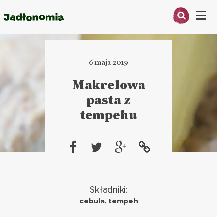
Menu
O MNIE
6 maja 2019
PRZEPISY
Makrelowa
ARTYKUŁY
pasta z
tempehu
KSIĄŻKI
KONTAKT
Składniki:
cebula
,
tempeh