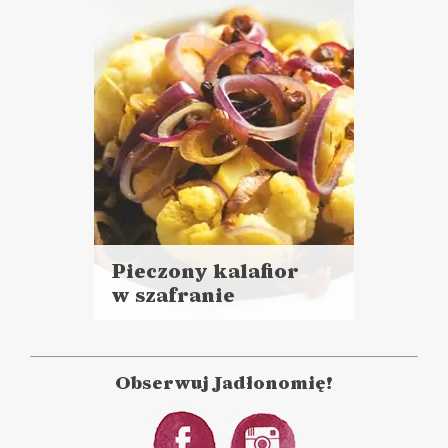
DANIA GŁÓWNE
Pieczony kalafior
w szafranie
Czytaj
więcej
Czas przygotowania: 20 minut
+ 25 minut pieczenia
Obserwuj Jadłonomię!
DANIA GŁÓWNE
PRZYSTAWKI