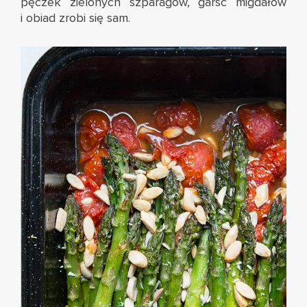
pęczek zielonych szparagów, garść migdałów
i obiad zrobi się sam.