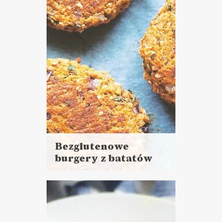
DANIA GŁÓWNE
LUNCHE DO PRACY
Bezglutenowe
burgery z batatów
Czytaj
więcej
Czas przygotowania: 30 minut
+ 1 godzina pieczenia