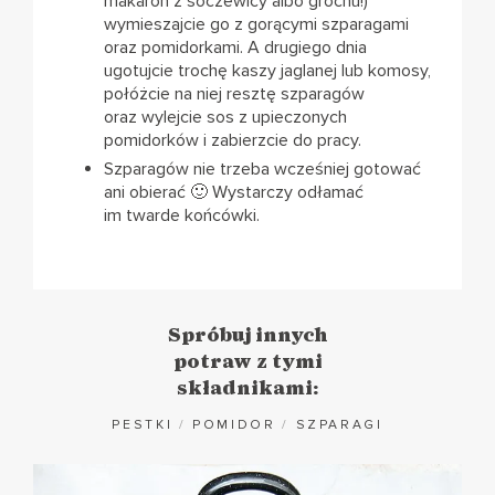
makaron z soczewicy albo grochu!)
wymieszajcie go z gorącymi szparagami
oraz pomidorkami. A drugiego dnia
ugotujcie trochę kaszy jaglanej lub komosy,
połóżcie na niej resztę szparagów
oraz wylejcie sos z upieczonych
pomidorków i zabierzcie do pracy.
Szparagów nie trzeba wcześniej gotować
ani obierać 🙂 Wystarczy odłamać
im twarde końcówki.
Spróbuj innych
potraw z tymi
składnikami:
PESTKI
/
POMIDOR
/
SZPARAGI