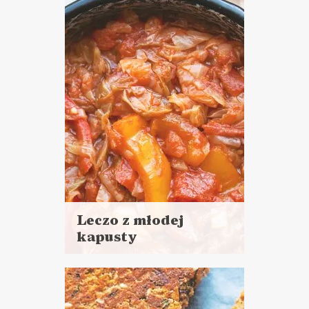
DANIA GŁÓWNE
LUNCHE DO PRACY
PRZYSTAWKI
MAJÓWKA ?
Leczo z młodej
kapusty
Czytaj
więcej
Czas przygotowania:
do 45 minut