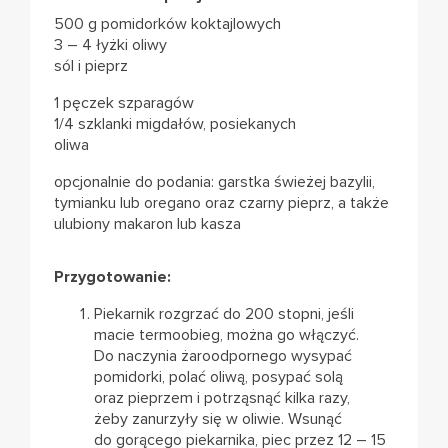
500 g pomidorków koktajlowych
3 – 4 łyżki oliwy
sól i pieprz
1 pęczek szparagów
1/4 szklanki migdałów, posiekanych
oliwa
opcjonalnie do podania: garstka świeżej bazylii,
tymianku lub oregano oraz czarny pieprz, a także
ulubiony makaron lub kasza
Przygotowanie:
Piekarnik rozgrzać do 200 stopni, jeśli
macie termoobieg, można go włączyć.
Do naczynia żaroodpornego wysypać
pomidorki, polać oliwą, posypać solą
oraz pieprzem i potrząsnąć kilka razy,
żeby zanurzyły się w oliwie. Wsunąć
do gorącego piekarnika, piec przez 12 – 15