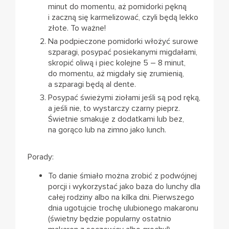
minut do momentu, aż pomidorki pękną
i zaczną się karmelizować, czyli będą lekko
złote. To ważne!
Na podpieczone pomidorki włożyć surowe
szparagi, posypać posiekanymi migdałami,
skropić oliwą i piec kolejne 5 – 8 minut,
do momentu, aż migdały się zrumienią,
a szparagi będą al dente.
Posypać świeżymi ziołami jeśli są pod ręką,
a jeśli nie, to wystarczy czarny pieprz.
Świetnie smakuje z dodatkami lub bez,
na gorąco lub na zimno jako lunch.
Porady:
To danie śmiało można zrobić z podwójnej
porcji i wykorzystać jako baza do lunchy dla
całej rodziny albo na kilka dni. Pierwszego
dnia ugotujcie trochę ulubionego makaronu
(świetny będzie popularny ostatnio