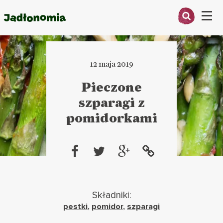
Menu
O MNIE
12 maja 2019
PRZEPISY
Pieczone
ARTYKUŁY
szparagi z
pomidorkami
KSIĄŻKI
KONTAKT
Składniki:
pestki
,
pomidor
,
szparagi