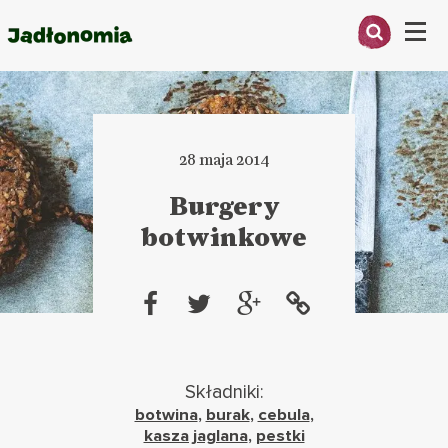
Menu
O MNIE
PRZEPISY
28 maja 2014
ARTYKUŁY
Burgery
botwinkowe
KSIĄŻKI
KONTAKT
Składniki:
botwina
,
burak
,
cebula
,
kasza jaglana
,
pestki