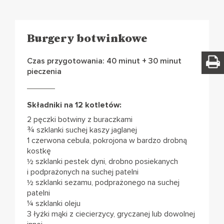
Burgery botwinkowe
Czas przygotowania: 40 minut + 30 minut
pieczenia
Składniki na 12 kotletów:
2 pęczki botwiny z buraczkami
¾ szklanki suchej kaszy jaglanej
1 czerwona cebula, pokrojona w bardzo drobną
kostkę
½ szklanki pestek dyni, drobno posiekanych
i podprażonych na suchej patelni
½ szklanki sezamu, podprażonego na suchej
patelni
¼ szklanki oleju
3 łyżki mąki z ciecierzycy, gryczanej lub dowolnej