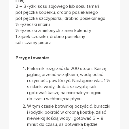
innej
2 – 3 łyżki sosu sojowego lub sosu tamari
pół pęczka koperku, drobno posiekanego
pół pęczka szczypiorku, drobno posiekanego
½ łyżeczki imbiru
½ łyżeczki zmielonych ziaren kolendry
1 ząbek czosnku, drobno posiekany
sól i czarny pieprz
Przygotowanie:
Piekarnik rozgrzać do 200 stopni. Kaszę
jaglaną przelać wrzątkiem, wodę odlać
i czynność powtórzyć. Następnie wlać 1 ½
szklanki wody, dodać szczyptę soli
i gotować kaszę na minimalnym ogniu
do czasu wchłonięcia płynu.
W tym czasie botwinkę oczyścić, buraczki
i łodyżki pokroić w drobną kostkę, zalać
niewielką ilością wody i gotować 5 – 8
minut do czasu, aż botwinka będzie