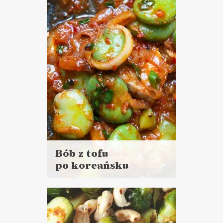
DANIA GŁÓWNE
LUNCHE DO PRACY
PRZYSTAWKI
MAJÓWKA ?
Bób z tofu
po koreańsku
Czytaj
więcej
Czas przygotowania:
do 30 minut