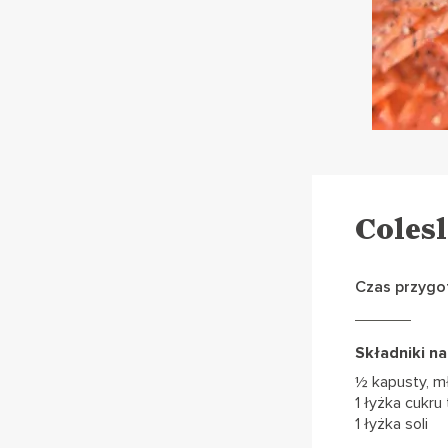
Coles
Czas przygo
Składniki na 
½ kapusty, m
1 łyżka cukru
1 łyżka soli