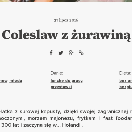
27 lipca 2016
Coleslaw z żurawiną
Danie:
Dieta:
hew
,
młoda
lunche do pracy
,
bez o
przystawki
bezgl
sałatka z surowej kapusty, dzięki swojej zagranicznej 
oczonymi, morzem majonezu, frytkami i fast fooda
300 lat i zaczyna się w… Holandii.