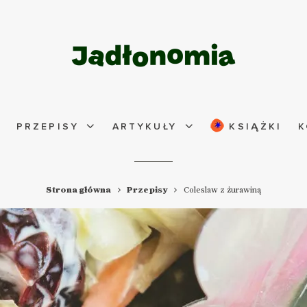
PRZEPISY
ARTYKUŁY
KSIĄŻKI
K
Strona główna
Przepisy
Coleslaw z żurawiną