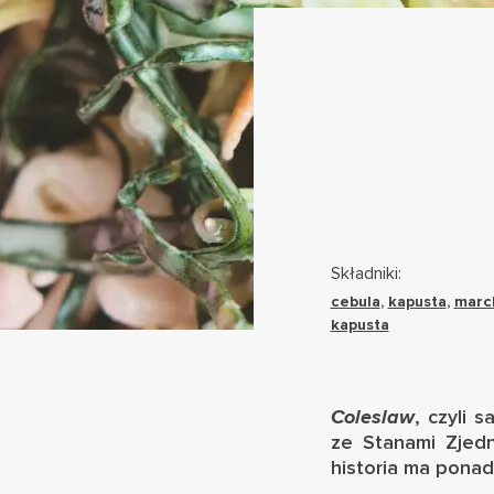
Składniki:
cebula
,
kapusta
,
marc
kapusta
Coleslaw
, czyli 
ze Stanami Zjedn
historia ma ponad 