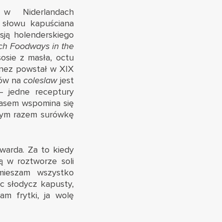
w Niderlandach
 słowu kapuściana
sją holenderskiego
ch Foodways in the
osie z masła, octu
onez powstał w XIX
sów na
coleslaw
jest
 – jedne receptury
zasem wspomina się
nnym razem surówkę
twarda. Za to kiedy
ą w roztworze soli
mieszam wszystko
c słodycz kapusty,
am frytki, ja wolę