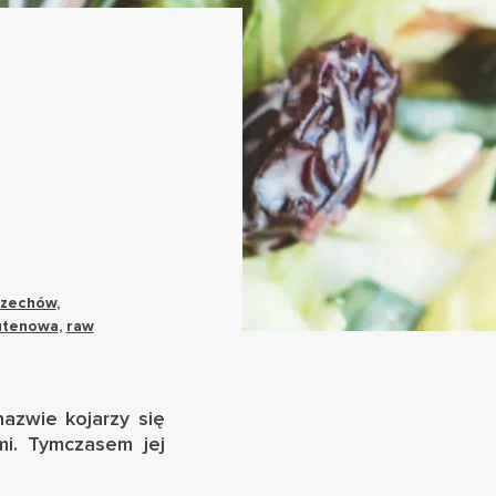
rzechów
,
utenowa
,
raw
nazwie kojarzy się
mi. Tymczasem jej