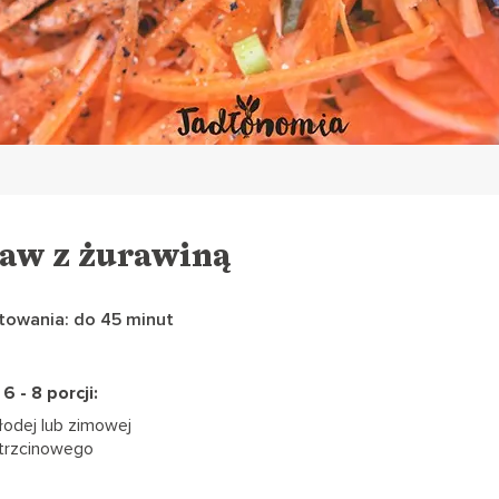
law z żurawiną
towania: do 45 minut
6 - 8 porcji:
łodej lub zimowej
 trzcinowego