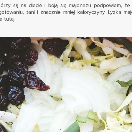
którzy są na diecie i boją się majonezu podpowiem, ż
gotowaniu, tani i znacznie mniej kaloryczyny. Łyżka maj
ka
tutaj
.