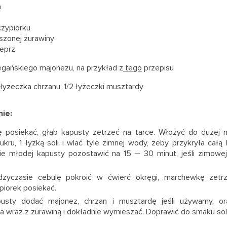
a
zypiorku
szonej żurawiny
ieprz
egańskiego majonezu, na przykład z
tego
przepisu
1 łyżeczka chrzanu, 1/2 łyżeczki musztardy
ie:
 posiekać, głąb kapusty zetrzeć na tarce. Włożyć do dużej m
ukru, 1 łyżką soli i wlać tyle zimnej wody, żeby przykryła całą 
ie młodej kapusty pozostawić na 15 – 30 minut, jeśli zimow
zyczasie cebulę pokroić w ćwierć okręgi, marchewkę zetrz
piorek posiekać.
usty dodać majonez, chrzan i musztardę jeśli używamy, or
 wraz z żurawiną i dokładnie wymieszać. Doprawić do smaku solą