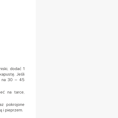
iski, dodać 1
kapustę. Jeśli
ej na 30 – 45
eć na tarce,
az pokrojone
 i pieprzem.