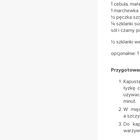
1 cebula, mał
1 marchewka
½ pęczka szc
¼ szklanki su
sól i czarny p
½ szklanki w
opcjonalnie: 
Przygotowan
Kapustę
łyżkę c
używac
minut.
W międ
a szczy
Do kap
warzywa