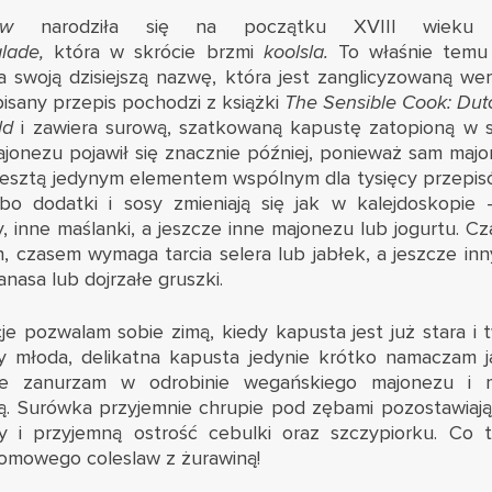
slaw
narodziła się na początku XVIII wieku 
alade,
która w skrócie brzmi
koolsla.
To właśnie temu
a swoją dzisiejszą nazwę, która jest zanglicyzowaną wer
pisany przepis pochodzi z książki
The Sensible Cook: Dut
ld
i zawiera surową, szatkowaną kapustę zatopioną w s
majonezu pojawił się znacznie później, ponieważ sam maj
 zresztą jedynym elementem wspólnym dla tysięcy przepi
bo dodatki i sosy zmieniają się jak w kalejdoskopie
, inne maślanki, a jeszcze inne majonezu lub jogurtu. C
, czasem wymaga tarcia selera lub jabłek, a jeszcze i
nasa lub dojrzałe gruszki.
e pozwalam sobie zimą, kiedy kapusta jest już stara i 
y młoda, delikatna kapusta jedynie krótko namaczam j
nie zanurzam w odrobinie wegańskiego majonezu i 
ą. Surówka przyjemnie chrupie pod zębami pozostawiają
y i przyjemną ostrość cebulki oraz szczypiorku. Co t
omowego coleslaw z żurawiną!