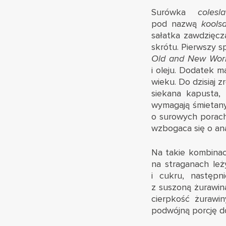
Surówka
cole
pod nazwą
kools
sałatka zawdzięcz
skrótu. Pierwszy s
Old and New Wor
i oleju. Dodatek 
wieku. Do dzisiaj
siekana kapusta, 
wymagają śmietany
o surowych porach
wzbogaca się o ana
Na takie kombinacj
na straganach leż
i cukru, następ
z suszoną żurawin
cierpkość żurawin
podwójną porcję d