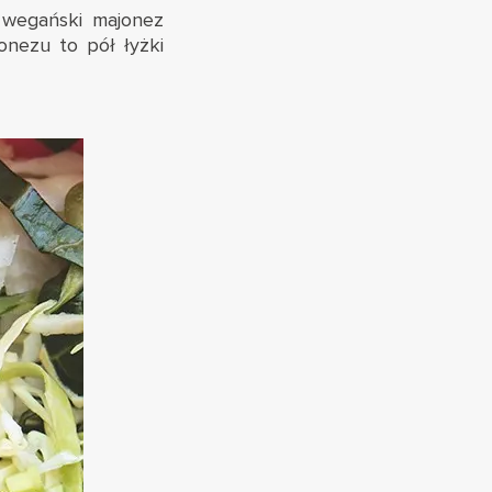
e wegański majonez
onezu to pół łyżki