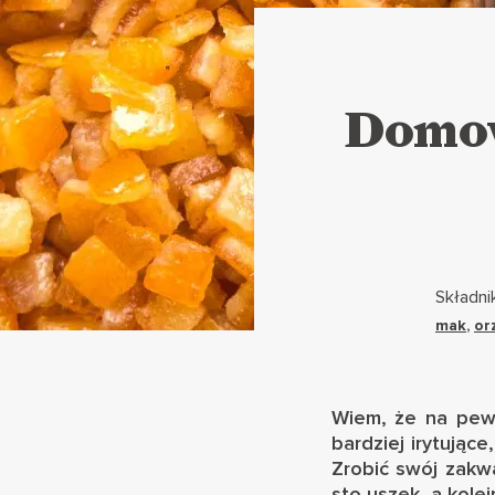
Domow
Składnik
mak
,
or
Wiem, że na pewn
bardziej irytując
Zrobić swój zakw
sto uszek, a kole