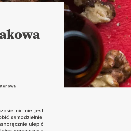
makowa
utenowa
asie nic nie jest
obić samodzielnie.
snoręcznie ulepić
olejną oprawczynią