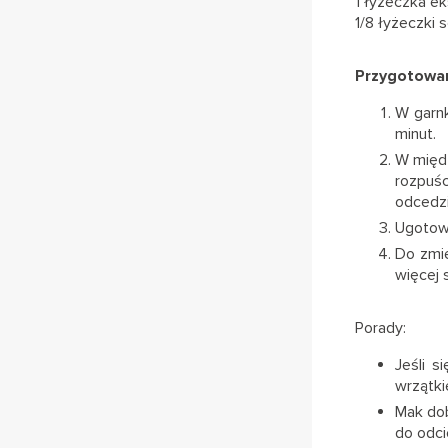
1 łyżeczka ek
1/8 łyżeczki s
Przygotowan
W garn
minut.
W międz
rozpuśc
odcedzi
Ugotowa
Do zmie
więcej 
Porady:
Jeśli s
wrzątki
Mak dob
do odci