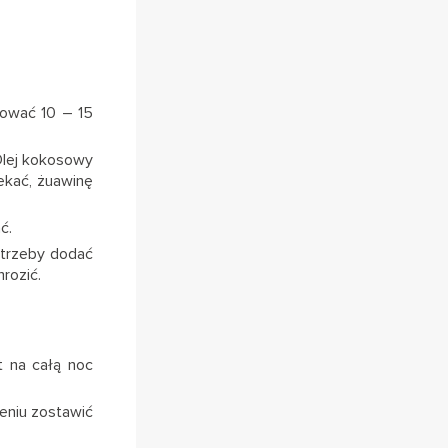
tować 10 – 15
Olej kokosowy
ekać, żuawinę
ć.
otrzeby dodać
rozić.
t na całą noc
eniu zostawić