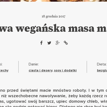
18 grudnia 2017
a wegańska masa 
i:
Danie:
Dieta:
zechy
ciasta i desery
,
sosy i dodatki
bezgl
o przed świętami macie mnóstwo roboty. I w tym cz
e, niż wszechobecne nawoływanie, żeby każdą rzecz r
as, ugotować swój barszcz, upiec domowy chleb, wła
jne sto godzin gotować bigos. Dlatego nie chcę być k