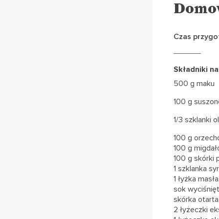
Domow
Czas przygo
Składniki na
500 g maku
100 g suszone
1/3 szklanki 
100 g orzechó
100 g migdał
100 g skórki
1 szklanka sy
1 łyżka masł
sok wyciśnię
skórka otart
2 łyżeczki e