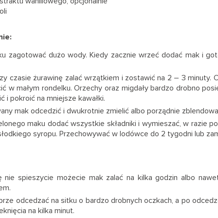
straktu waniliowego, opcjonalnie
oli
ie:
ku zagotować dużo wody. Kiedy zacznie wrzeć dodać mak i go
y czasie żurawinę zalać wrzątkiem i zostawić na 2 – 3 minuty. 
ić w małym rondelku. Orzechy oraz migdały bardzo drobno posi
ć i pokroić na mniejsze kawałki.
ny mak odcedzić i dwukrotnie zmielić albo porządnie zblendowa
lonego maku dodać wszystkie składniki i wymieszać, w razie p
słodkiego syropu. Przechowywać w lodówce do 2 tygodni lub zam
ię nie spieszycie możecie mak zalać na kilka godzin albo nawe
em.
rze odcedzać na sitku o bardzo drobnych oczkach, a po odcedz
eknięcia na kilka minut.