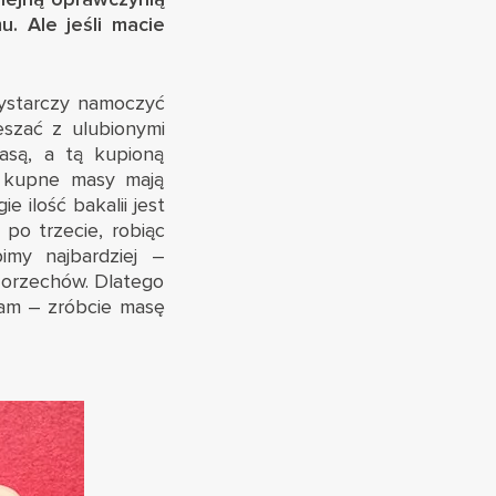
 Ale jeśli macie
Wystarczy namoczyć
szać z ulubionymi
asą, a tą kupioną
 kupne masy mają
 ilość bakalii jest
po trzecie, robiąc
imy najbardziej –
i orzechów. Dlatego
dam – zróbcie masę