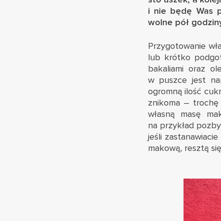
i nie będę Was 
wolne pół godzin
Przygotowanie wła
lub krótko podgo
bakaliami oraz o
w puszce jest n
ogromną ilość cukr
znikoma – trochę 
własną masę mako
na przykład pozbyć
jeśli zastanawiac
makową, resztą się 