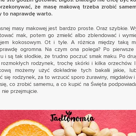
przekonywać, że masę makową trzeba zrobić samemu.
y to naprawdę warto.
snej masy makowej jest bardzo proste. Oraz szybkie. 
tować mak, potem go zmielić albo zblendować i wymie
lejem kokosowym. Ot i tyle. A różnica między taką m
aprawdę ogromna. Na czym ona polega? Po pierwsze
u i są tak słodkie, że trudno poczuć smak maku. Po drugie
rozmokłych rodzynek, trochę skórki i kilka orzechów. I 
wą możemy użyć dokładnie tych bakalii jakie, lub
 się rodzynek, za to wrzucić sporo żurawiny, migdałów 
ie się, co zrobić samemu, a co kupić na Święta podpowia
nie przejmujcie.