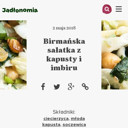
Menu
2 maja 2018
O MNIE
Birmańska
PRZEPISY
sałatka z
ARTYKUŁY
kapusty i
imbiru
KSIĄŻKI
KONTAKT
Składniki:
ciecierzyca
,
młoda
kapusta
,
soczewica