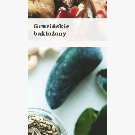
Gruzińskie
bakłażany
Czytaj
więcej
Czas przygotowania:
do 45 minut
PRZYSTAWKI
SYLWESTER ?