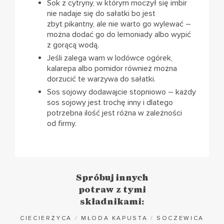
Sok z cytryny, w którym moczył się imbir
nie nadaje się do sałatki bo jest
zbyt pikantny, ale nie warto go wylewać –
można dodać go do lemoniady albo wypić
z gorącą wodą.
Jeśli zalega wam w lodówce ogórek,
kalarepa albo pomidor również można
dorzucić te warzywa do sałatki.
Sos sojowy dodawajcie stopniowo – każdy
sos sojowy jest trochę inny i dlatego
potrzebna ilość jest różna w zależności
od firmy.
Spróbuj innych
potraw z tymi
składnikami:
CIECIERZYCA
/
MŁODA KAPUSTA
/
SOCZEWICA