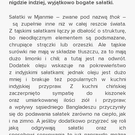
nigdzie indziej, wyjątkowo bogate sałatki.
Sałatki w Mjanmie – zwane pod nazwą
thok –
są zupełnie inne niż w całej reszcie świata.
Z tajskimi sałatkami łączy je dbałość o strukturę,
bo nieodłącznym elementem są podsmażane,
chrupiące strączki lub orzeszki. Ale tajskie
surówki nie mają w składzie tłuszczu, za to mają
dużo limonki i chili; a tutaj jest na odwrót.
Dodatek oleju wskazuje na pokrewieństwo
z indyjskimi sałatkami; jednak oleju jest dużo
mniej i brakuje też popularnych w kuchni
indyjskiej przypraw. Z kuchni chińskiej
zaczerpnięto sympatię do kiszonek
oraz umiarkowanej ilości ziół i przypraw;
a wpływy sąsiedniego Bangladeszu przyczyniły
się do podawania sałatek zarówno na ciepło, jak
i na zimno. A jeśliby dodatkowo przyjrzeć się roli
jaką odgrywają sałatki oraz ich
sposobowi serwowania to już naprawdę można