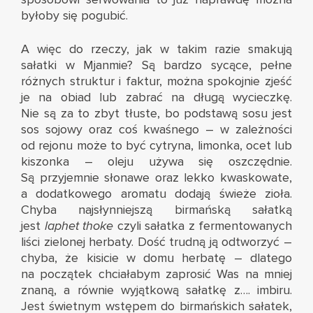
byłoby się pogubić.
A więc do rzeczy, jak w takim razie smakują
sałatki w Mjanmie? Są bardzo sycące, pełne
różnych struktur i faktur, można spokojnie zjeść
je na obiad lub zabrać na długą wycieczkę.
Nie są za to zbyt tłuste, bo podstawą sosu jest
sos sojowy oraz coś kwaśnego – w zależności
od rejonu może to być cytryna, limonka, ocet lub
kiszonka – oleju używa się oszczędnie.
Są przyjemnie słonawe oraz lekko kwaskowate,
a dodatkowego aromatu dodają świeże zioła.
Chyba najsłynniejszą birmańską sałatką
jest
laphet thoke
czyli sałatka z fermentowanych
liści zielonej herbaty. Dość trudną ją odtworzyć –
chyba, że kisicie w domu herbatę – dlatego
na początek chciałabym zaprosić Was na mniej
znaną, a równie wyjątkową sałatkę z…. imbiru.
Jest świetnym wstępem do birmańskich sałatek,