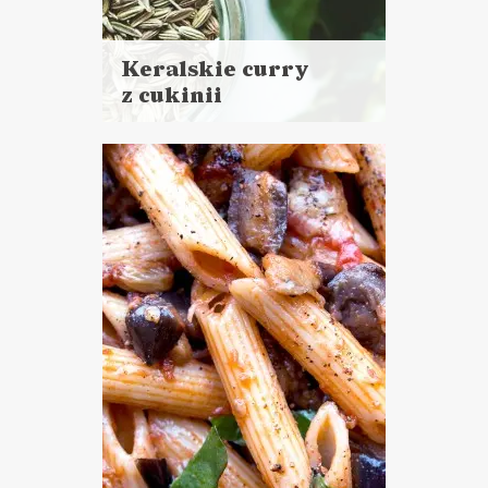
Keralskie curry
z cukinii
Czytaj
więcej
Czas przygotowania:
do 30 minut
DANIA GŁÓWNE
LUNCHE DO PRACY