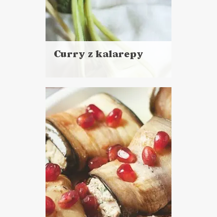
Curry z kalarepy
Czytaj
więcej
Czas przygotowania:
do 30 minut
DANIA GŁÓWNE
LUNCHE DO PRACY