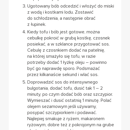
Ugotowany bób odcedzić i włożyć do miski
z wodą i kostkami lodu. Zostawić
do schłodzenia, a następnie obrać
z łupinek.
Kiedy tofu i bób jest gotowe, można
cebulkę pokroić w grubą kostkę, czosnek
posiekać, a w szklance przygotować sos.
Cebulę z czosnkiem dodać na patelnię,
na której smażyło się tofu, w razie
potrzeby dodać 1 łyżkę oleju – powinno
być go naprawdę sporo. Podsmażać
przez kilkanaście sekund i wlać sos.
Doprowadzić sos do intensywnego
bulgotania, dodać tofu, dusić tak 1 – 2
minuty, po czym dodać bób oraz szczypior.
Wymieszać i dusić ostatnią 1 minutę. Polać
olejem sezamowym jeśli używamy,
posypać szczypiorkiem i podawać.
Najlepiej smakuje z ryżem, makaronem
ryżowym, dobre też z pokrojonym na grube