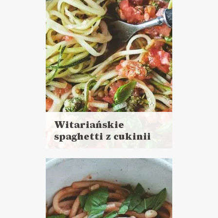
DANIA GŁÓWNE
Witariańskie
spaghetti z cukinii
Czytaj
więcej
Czas przygotowania:
do 30 minut
DANIA GŁÓWNE
LUNCHE DO PRACY
PRZYSTAWKI
DLA OCHŁODY ?