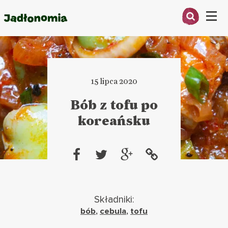
Menu
O MNIE
PRZEPISY
15 lipca 2020
ARTYKUŁY
Bób z tofu po
koreańsku
KSIĄŻKI
KONTAKT
Składniki:
bób
,
cebula
,
tofu