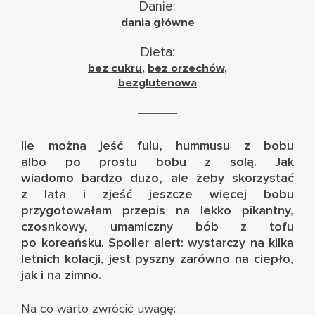
Danie:
dania główne
Dieta:
bez cukru
,
bez orzechów
,
bezglutenowa
Ile można jeść
fulu
,
hummusu z bobu
albo po prostu bobu z solą. Jak
wiadomo bardzo dużo, ale żeby skorzystać
z lata i zjeść jeszcze więcej bobu
przygotowałam przepis na lekko pikantny,
czosnkowy, umamiczny bób z tofu
po koreańsku. Spoiler alert: wystarczy na kilka
letnich kolacji, jest pyszny zarówno na ciepło,
jak i na zimno.
Na co warto zwrócić uwagę: