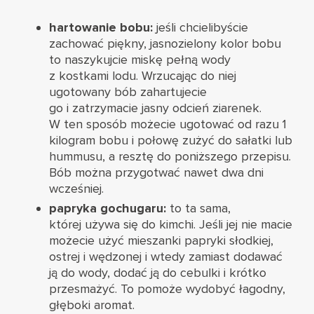
hartowanie bobu:
jeśli chcielibyście
zachować piękny, jasnozielony kolor bobu
to naszykujcie miskę pełną wody
z kostkami lodu. Wrzucając do niej
ugotowany bób zahartujecie
go i zatrzymacie jasny odcień ziarenek.
W ten sposób możecie ugotować od razu 1
kilogram bobu i połowę zużyć do sałatki lub
hummusu, a resztę do poniższego przepisu.
Bób można przygotwać nawet dwa dni
wcześniej.
papryka gochugaru:
to ta sama,
której używa się do
kimchi.
Jeśli jej nie macie
możecie użyć mieszanki papryki słodkiej,
ostrej i wędzonej i wtedy zamiast dodawać
ją do wody, dodać ją do cebulki i krótko
przesmażyć. To pomoże wydobyć łagodny,
głęboki aromat.