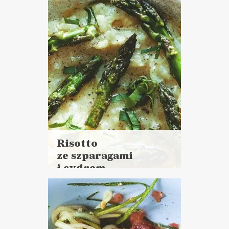
DANIA GŁÓWNE
Risotto
ze szparagami
i cydrem
Czytaj
więcej
Czas przygotowania:
do 45 minut