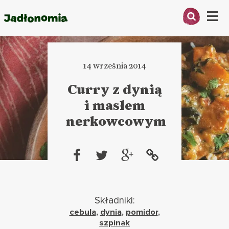
Menu
O MNIE
14 września 2014
PRZEPISY
Curry z dynią
ARTYKUŁY
i masłem
nerkowcowym
KSIĄŻKI
KONTAKT
Składniki:
cebula
,
dynia
,
pomidor
,
szpinak