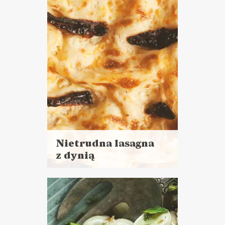
DANIA GŁÓWNE
WALENTYNKI ?
Nietrudna lasagna
z dynią
Czytaj
więcej
Czas przygotowania: 40 minut
+ 1 h 10 minut pieczenia