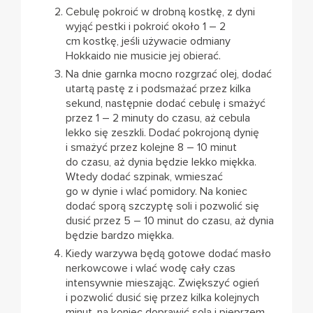
Cebulę pokroić w drobną kostkę, z dyni
wyjąć pestki i pokroić około 1 – 2
cm kostkę, jeśli używacie odmiany
Hokkaido nie musicie jej obierać.
Na dnie garnka mocno rozgrzać olej, dodać
utartą pastę z i podsmażać przez kilka
sekund, następnie dodać cebulę i smażyć
przez 1 – 2 minuty do czasu, aż cebula
lekko się zeszkli. Dodać pokrojoną dynię
i smażyć przez kolejne 8 – 10 minut
do czasu, aż dynia będzie lekko miękka.
Wtedy dodać szpinak, wmieszać
go w dynie i wlać pomidory. Na koniec
dodać sporą szczyptę soli i pozwolić się
dusić przez 5 – 10 minut do czasu, aż dynia
będzie bardzo miękka.
Kiedy warzywa będą gotowe dodać masło
nerkowcowe i wlać wodę cały czas
intensywnie mieszając. Zwiększyć ogień
i pozwolić dusić się przez kilka kolejnych
minut, na koniec doprawić solą i pieprzem.