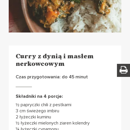
Curry z dynią i masłem
nerkowcowym
Czas przygotowania: do 45 minut
Składniki na 4 porcje:
½ papryczki chili z pestkami
3 cm świeżego imbiru
2 łyżeczki kuminu
½ łyżeczki mielonych ziaren kolendry
¼ łyżeczki cynamonu