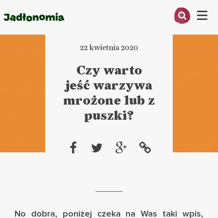
Menu
22 kwietnia 2020
O MNIE
Czy warto
PRZEPISY
jeść warzywa
ARTYKUŁY
mrożone lub z
puszki?
KSIĄŻKI
KONTAKT
No dobra, poniżej czeka na Was taki wpis,