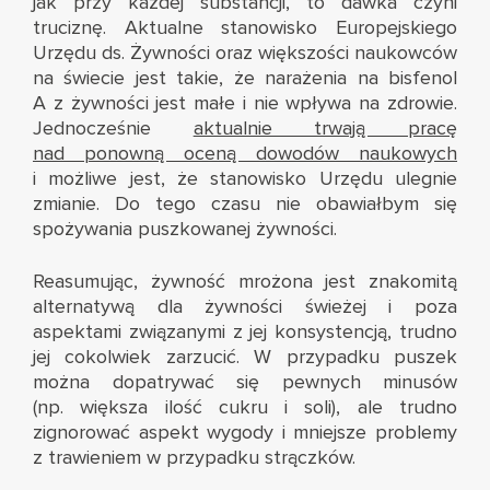
jak przy każdej substancji, to dawka czyni
truciznę. Aktualne stanowisko Europejskiego
Urzędu ds. Żywności oraz większości naukowców
na świecie jest takie, że narażenia na bisfenol
A z żywności jest małe i nie wpływa na zdrowie.
Jednocześnie
aktualnie trwają pracę
nad ponowną oceną dowodów naukowych
i możliwe jest, że stanowisko Urzędu ulegnie
zmianie. Do tego czasu nie obawiałbym się
spożywania puszkowanej żywności.
Reasumując, żywność mrożona jest znakomitą
alternatywą dla żywności świeżej i poza
aspektami związanymi z jej konsystencją, trudno
jej cokolwiek zarzucić. W przypadku puszek
można dopatrywać się pewnych minusów
(np. większa ilość cukru i soli), ale trudno
zignorować aspekt wygody i mniejsze problemy
z trawieniem w przypadku strączków.