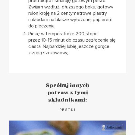
prostokąta i smaruję gotowym pesto.
Zwijam wzdłuż dłuższego boku, gotowy
rulon kroję na 2 centymetrowe plastry
i układam na blasze wyłożonej papierem
do pieczenia.
Piekę w temperaturze 200 stopni
przez 10-15 minut do czasu zezłocenia się
ciasta. Najbardziej lubię jeszcze gorące
z zupą szczawiową.
Spróbuj innych
potraw z tymi
składnikami:
PESTKI