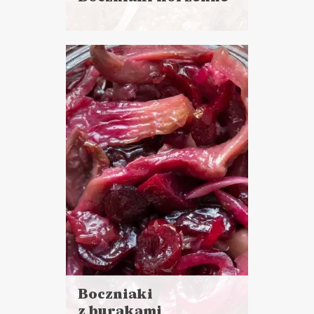
Czytaj
więcej
Czas przygotowania: 30 minut
+ noc w lodówce
DO CHLEBA
PRZYSTAWKI
BOŻE NARODZENIE
ŚWIATOWY DZIEŃ
WEGETARIANIZMU
Boczniaki
z burakami