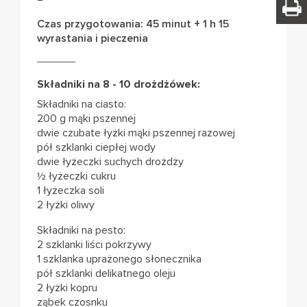
Czas przygotowania: 45 minut + 1 h 15
wyrastania i pieczenia
Składniki na 8 - 10 drożdżówek:
Składniki na ciasto:
200 g mąki pszennej
dwie czubate łyżki mąki pszennej razowej
pół szklanki ciepłej wody
dwie łyżeczki suchych drożdży
½ łyżeczki cukru
1 łyżeczka soli
2 łyżki oliwy
Składniki na pesto:
2 szklanki liści pokrzywy
1 szklanka uprażonego słonecznika
pół szklanki delikatnego oleju
2 łyżki kopru
ząbek czosnku