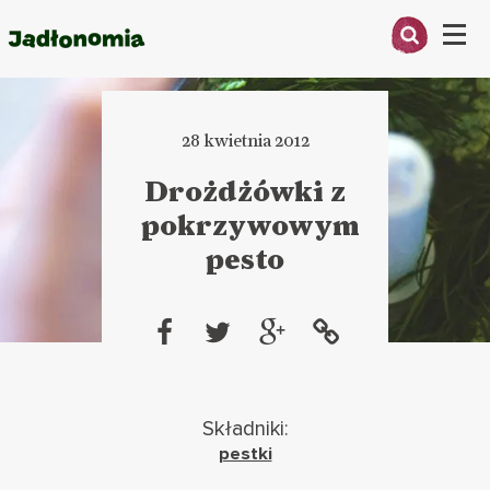
Menu
O MNIE
28 kwietnia 2012
PRZEPISY
Drożdżówki z
ARTYKUŁY
pokrzywowym
pesto
KSIĄŻKI
KONTAKT
Składniki:
pestki