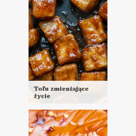
LUNCHE DO PRACY
PRZYSTAWKI
DLA OCHŁODY ?
Tofu zmieniające
życie
Czytaj
więcej
Czas przygotowania: 20 - 30
minut
DANIA GŁÓWNE
LUNCHE DO PRACY
KAMERALNY SYLWESTER ?