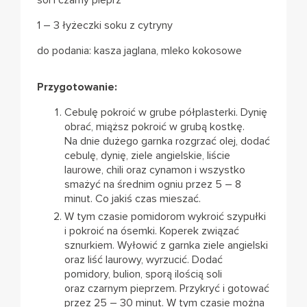
sól i czarny pieprz
1 – 3 łyżeczki soku z cytryny
do podania: kasza jaglana, mleko kokosowe
Przygotowanie:
Cebulę pokroić w grube półplasterki. Dynię
obrać, miąższ pokroić w grubą kostkę.
Na dnie dużego garnka rozgrzać olej, dodać
cebulę, dynię, ziele angielskie, liście
laurowe, chili oraz cynamon i wszystko
smażyć na średnim ogniu przez 5 – 8
minut. Co jakiś czas mieszać.
W tym czasie pomidorom wykroić szypułki
i pokroić na ósemki. Koperek związać
sznurkiem. Wyłowić z garnka ziele angielski
oraz liść laurowy, wyrzucić. Dodać
pomidory, bulion, sporą ilością soli
oraz czarnym pieprzem. Przykryć i gotować
przez 25 – 30 minut. W tym czasie można