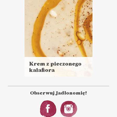
Krem z pieczonego
kalafiora
Czytaj
więcej
Czas przygotowania: 40 minut
+ 30 minut pieczenia
Obserwuj Jadłonomię!
ZUPY
MAŁO SKŁADNIKÓW 9️⃣
ROZGRZEWAJĄCE
PRZEPISY ?