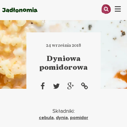
Menu
O MNIE
PRZEPISY
24 września 2018
ARTYKUŁY
Dyniowa
pomidorowa
KSIĄŻKI
KONTAKT
Składniki:
cebula
,
dynia
,
pomidor