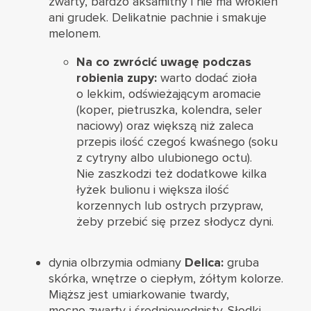
zwarty, bardzo aksamitny i nie ma włókien
ani grudek. Delikatnie pachnie i smakuje
melonem.
Na co zwrócić uwagę podczas
robienia zupy:
warto dodać zioła
o lekkim, odświeżającym aromacie
(koper, pietruszka, kolendra, seler
naciowy) oraz większą niż zaleca
przepis ilość czegoś kwaśnego (soku
z cytryny albo ulubionego octu).
Nie zaszkodzi też dodatkowe kilka
łyżek bulionu i większa ilość
korzennych lub ostrych przypraw,
żeby przebić się przez słodycz dyni.
dynia olbrzymia odmiany
Delica:
gruba
skórka, wnętrze o ciepłym, żółtym kolorze.
Miąższ jest umiarkowanie twardy,
mocno zwarty i średniowodnisty. Słodki,