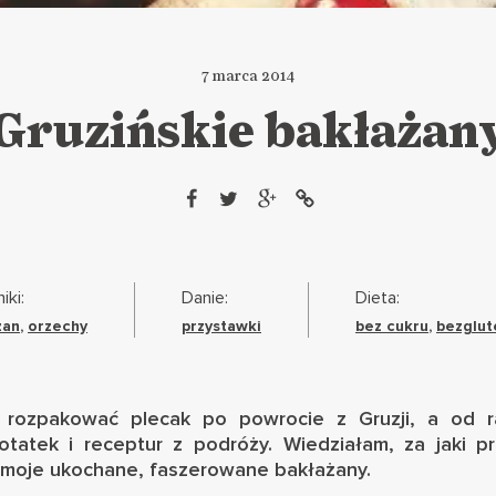
7 marca 2014
Gruzińskie bakłażan
iki:
Danie:
Dieta:
żan
,
orzechy
przystawki
bez cukru
,
bezglu
 rozpakować plecak po
powrocie z Gruzji
, a od r
tatek i receptur z podróży. Wiedziałam, za jaki pr
 moje ukochane, faszerowane bakłażany.