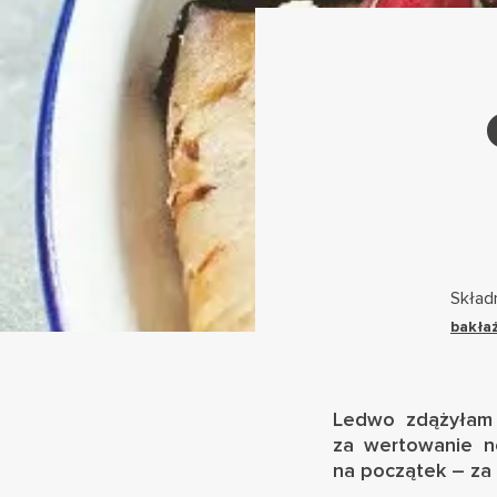
Składn
bakła
Ledwo zdążyłam
za wertowanie no
na początek – za