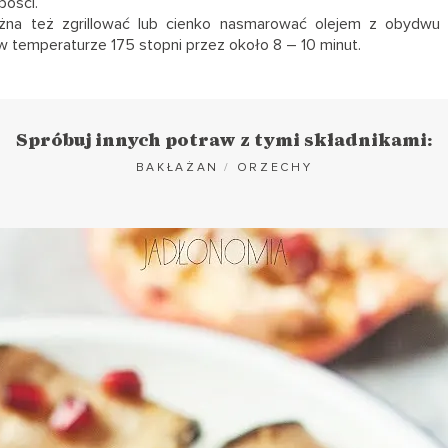
bości.
żna też zgrillować lub cienko nasmarować olejem z obydwu 
w temperaturze 175 stopni przez około 8 – 10 minut.
Spróbuj innych potraw z tymi składnikami:
BAKŁAŻAN
/
ORZECHY