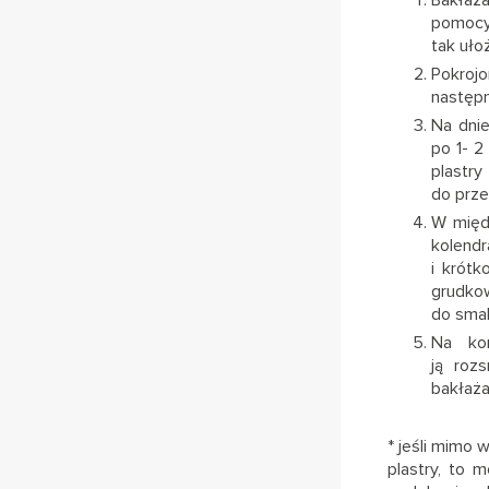
Bakłaża
pomocy
tak ułoż
Pokrojo
następn
Na dnie
po 1- 2
plastr
do prze
W międ
kolend
i krótk
grudko
do smak
Na koń
ją roz
bakłaża
* jeśli mimo 
plastry, to 