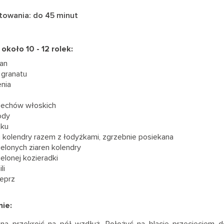
towania: do 45 minut
 około 10 - 12 rolek:
żan
 granatu
enia
rzechów włoskich
ody
nku
j kolendry razem z łodyżkami, zgrzebnie posiekana
elonych ziaren kolendry
elonej kozieradki
li
ieprz
ie: