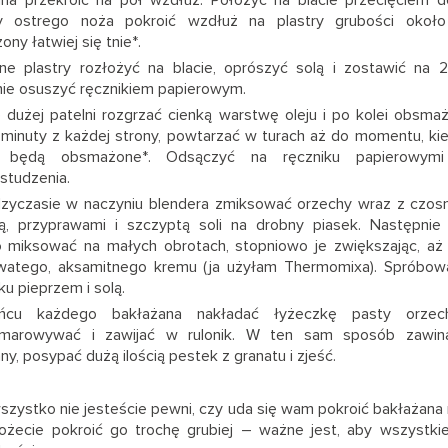
na przekroić na pół wzdłuż. Położyć na blacie przecięciem d
 ostrego noża pokroić wzdłuż na plastry grubości oko
ony łatwiej się tnie*.
ne plastry rozłożyć na blacie, oprószyć solą i zostawić na 
ie osuszyć ręcznikiem papierowym.
 dużej patelni rozgrzać cienką warstwę oleju i po kolei obsma
 minuty z każdej strony, powtarzać w turach aż do momentu, ki
y będą obsmażone*. Odsączyć na ręczniku papierowymi
studzenia.
zyczasie w naczyniu blendera zmiksować orzechy wraz z czos
rą, przyprawami i szczyptą soli na drobny piasek. Następni
o miksować na małych obrotach, stopniowo je zwiększając, aż
watego, aksamitnego kremu (ja użyłam Thermomixa). Spróbowa
u pieprzem i solą.
cu każdego bakłażana nakładać łyżeczkę pasty orzech
smarowywać i zawijać w rulonik. W ten sam sposób zawin
ny, posypać dużą ilością pestek z granatu i zjeść.
wszystko nie jesteście pewni, czy uda się wam pokroić bakłażana 
możecie pokroić go trochę grubiej – ważne jest, aby wszystkie