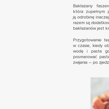
Bakłażany fasze
która zupełnym p
ją odrobinę inacze
razem są dodatkow
bakłażanów jest k
Przygotowanie te
w czasie, kiedy o
wodę i pasta got
posmarować pastą 
zwijania – po zjedz