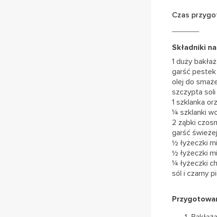
Czas przygo
Składniki na
1 duży bakła
garść pestek
olej do smaż
szczypta soli
1 szklanka o
¼ szklanki w
2 ząbki czos
garść świeże
½ łyżeczki mi
½ łyżeczki mi
¼ łyżeczki chi
sól i czarny p
Przygotowan