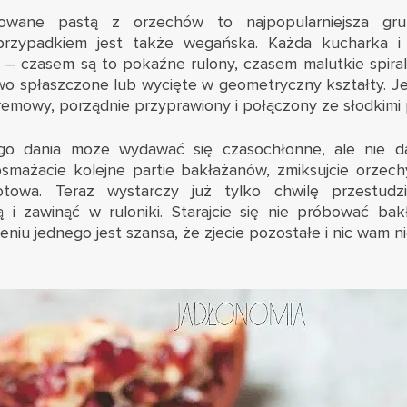
rowane pastą z orzechów to najpopularniejsza gruz
rzypadkiem jest także wegańska. Każda kucharka i
j – czasem są to pokaźne rulony, czasem malutkie spiral
o spłaszczone lub wycięte w geometryczny kształty. J
remowy, porządnie przyprawiony i połączony ze słodkimi 
go dania może wydawać się czasochłonne, ale nie da
bsmażacie kolejne partie bakłażanów, zmiksujcie orzechy
owa. Teraz wystarczy już tylko chwilę przestudzi
i zawinąć w ruloniki. Starajcie się nie próbować ba
eniu jednego jest szansa, że zjecie pozostałe i nic wam ni