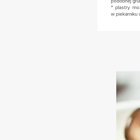
podobnej gru
* plastry mo
w piekarniku 