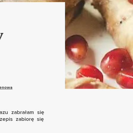
y
tenowa
azu zabrałam się
zepis zabiorę się