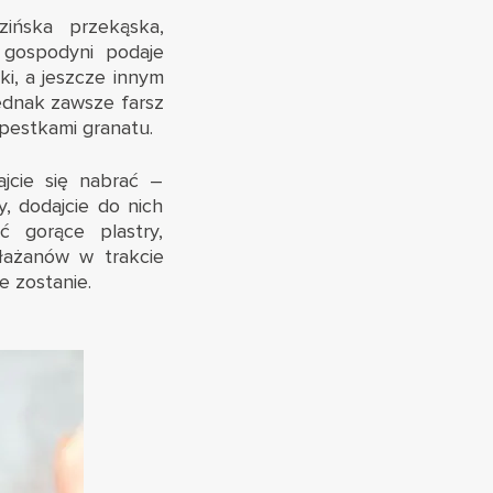
ińska przekąska,
 gospodyni podaje
ki, a jeszcze innym
ednak zawsze farsz
pestkami granatu.
jcie się nabrać –
, dodajcie do nich
ć gorące plastry,
kłażanów w trakcie
e zostanie.