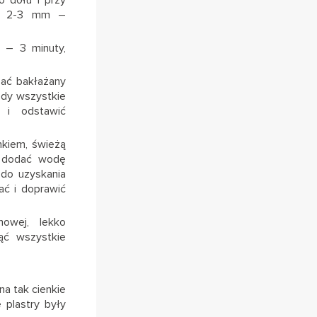
o dołu i przy
ło 2-3 mm –
2 – 3 minuty,
żać bakłażany
edy wszystkie
 i odstawić
nkiem, świeżą
e dodać wodę
 do uzyskania
ć i doprawić
owej, lekko
ąć wszystkie
na tak cienkie
 plastry były