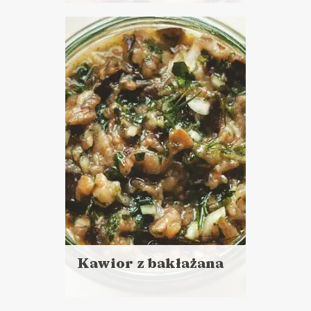
Czytaj
więcej
Czas przygotowania:
do 30 minut
DO CHLEBA
LUNCHE DO PRACY
PRZYSTAWKI
BOŻE NARODZENIE ?
Kawior z bakłażana
Czytaj
więcej