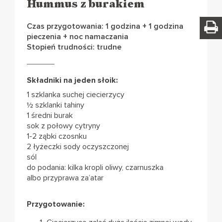
Hummus z burakiem
Czas przygotowania: 1 godzina + 1 godzina
pieczenia + noc namaczania
Stopień trudności: trudne
Składniki na jeden słoik:
1 szklanka suchej ciecierzycy
½ szklanki tahiny
1 średni burak
sok z połowy cytryny
1-2 ząbki czosnku
2 łyżeczki sody oczyszczonej
sól
do podania: kilka kropli oliwy, czarnuszka
albo przyprawa za’atar
Przygotowanie: