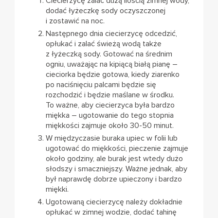
Ciecierzycę zalać dużą ilością zimnej wody,
dodać łyżeczkę sody oczyszczonej
i zostawić na noc.
Następnego dnia ciecierzycę odcedzić,
opłukać i zalać świeżą wodą także
z łyżeczką sody. Gotować na średnim
ogniu, uważając na kipiącą białą pianę –
cieciorka będzie gotowa, kiedy ziarenko
po naciśnięciu palcami będzie się
rozchodzić i będzie maślane w środku.
To ważne, aby ciecierzyca była bardzo
miękka – ugotowanie do tego stopnia
miękkości zajmuje około 30-50 minut.
W międzyczasie buraka upiec w folii lub
ugotować do miękkości, pieczenie zajmuje
około godziny, ale burak jest wtedy dużo
słodszy i smaczniejszy. Ważne jednak, aby
był naprawdę dobrze upieczony i bardzo
miękki.
Ugotowaną ciecierzycę należy dokładnie
opłukać w zimnej wodzie, dodać tahinę