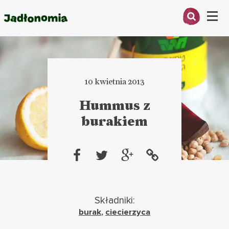
Menu
O MNIE
PRZEPISY
10 kwietnia 2013
ARTYKUŁY
Hummus z
burakiem
KSIĄŻKI
KONTAKT
Składniki:
burak
,
ciecierzyca