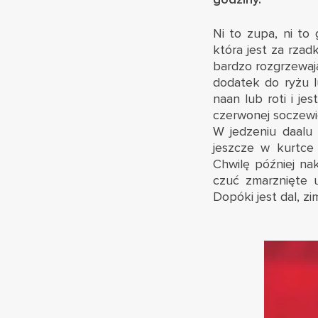
Ni to zupa, ni to
która jest za rzad
bardzo rozgrzewaj
dodatek do ryżu l
naan lub roti i j
czerwonej soczewi
W jedzeniu daalu 
jeszcze w kurtce
Chwilę później n
czuć zmarznięte u
Dopóki jest dal, zi