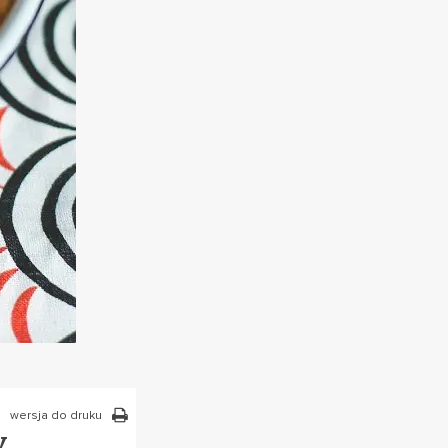
wersja do druku
y