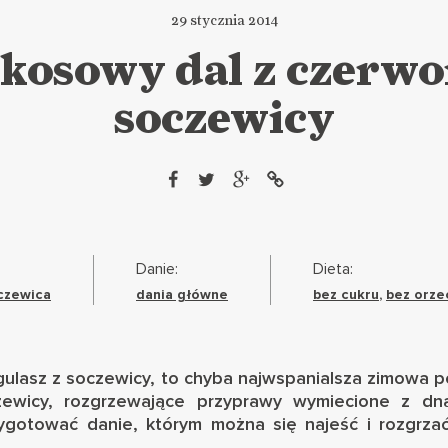
29 stycznia 2014
kosowy dal z czerwo
soczewicy
Danie:
Dieta:
czewica
dania główne
bez cukru
,
bez orz
ki gulasz z soczewicy, to chyba najwspanialsza zimowa 
czewicy, rozgrzewające przyprawy wymiecione z dna
ygotować danie, którym można się najeść i rozgrza