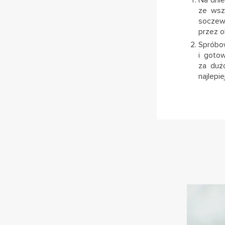
ze wsz
soczew
przez o
Spróbo
i goto
za duż
najlepi