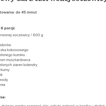
towania: do 45 minut
6 porcji:
zerwonej soczewicy / 600 g
midorów
eczka kokosowego
ielonego kuminu
iaren musztardowca
elonych ziaren kolendry
urkumy
li
 wody
enia
ie:
 dużego garnka rozgrzać olej, cebulę pokroić w kostkę i dodać 