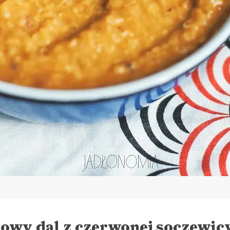
owy dal z czerwonej soczewic