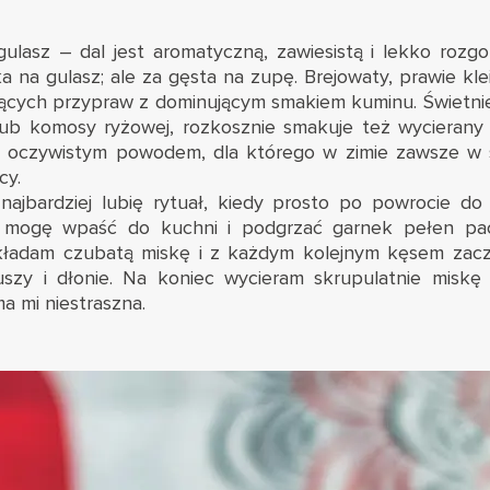
 gulasz – dal jest aromatyczną, zawiesistą i lekko rozg
ka na gulasz; ale za gęsta na zupę. Brejowaty, prawie klei
ących przypraw z dominującym smakiem kuminu. Świetnie
ub komosy ryżowej, rozkosznie smakuje też wycierany 
est oczywistym powodem, dla którego w zimie zawsze 
cy.
najbardziej lubię rytuał, kiedy prosto po powrocie do
 mogę wpaść do kuchni i podgrzać garnek pełen pac
akładam czubatą miskę i z każdym kolejnym kęsem za
szy i dłonie. Na koniec wycieram skrupulatnie miskę
ma mi niestraszna.