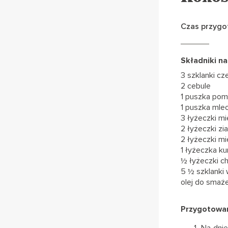
Czas przygo
Składniki na 
3 szklanki c
2 cebule
1 puszka po
1 puszka ml
3 łyżeczki m
2 łyżeczki z
2 łyżeczki mi
1 łyżeczka k
½ łyżeczki chi
5 ½ szklanki
olej do smaż
Przygotowan
Na dnie