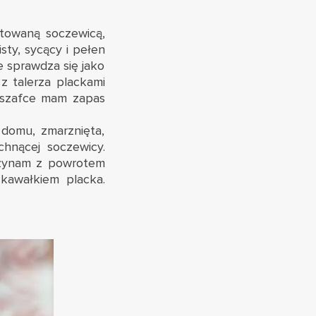
otowaną soczewicą,
sty, sycący i pełen
 sprawdza się jako
z talerza plackami
w szafce mam zapas
 domu, zmarznięta,
hnącej soczewicy.
czynam z powrotem
 kawałkiem placka.