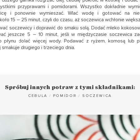
ystkimi przyprawami i pomidorami. Wszystko dokładnie wymi
icę i ponownie wymieszać. Wlać wodę i gotować na nie
koło 15 – 25 minut, czyli do czasu, aż soczewica wchłonie więks
wać soczewicy i doprawić do smaku solą. Dodać mleko kokoso
wać jeszcze 5 – 10 minut, jeśli w międzyczasie soczewica za
o płynu dolać więcej wody. Podawać z ryżem, komosą lub pl
ej smakuje drugiego i trzeciego dnia.
Spróbuj innych potraw z tymi składnikami:
CEBULA
/
POMIDOR
/
SOCZEWICA