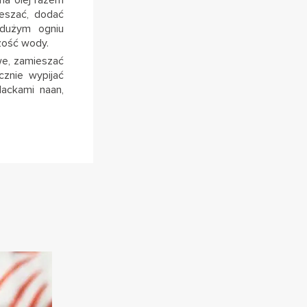
eszać, dodać
dużym ogniu
zość wody.
we, zamieszać
cznie wypijać
ackami naan,