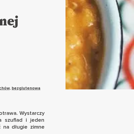
nej
echów
,
bezglutenowa
potrawa. Wystarczy
 szuflad i jeden
ć na długie zimne