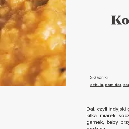
Ko
Składniki:
cebula
,
pomidor
,
so
Dal, czyli indyjs
kilka miarek so
garnek, żeby prz
godziny.