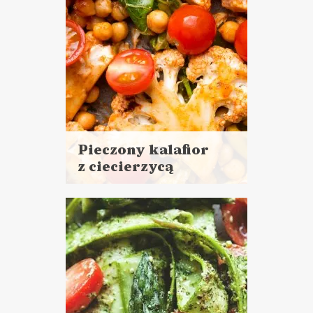
Pieczony kalafior
z ciecierzycą
Czytaj
więcej
Czas przygotowania: 15 minut
+ 30 minut pieczenia
DANIA GŁÓWNE
LUNCHE DO PRACY
NORMALNE JEDZENIE
VEGANUARY ?