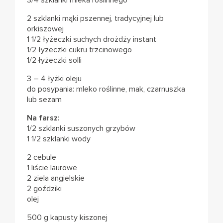
3/4 szklanki mleka roślinnego
2 szklanki mąki pszennej, tradycyjnej lub
orkiszowej
1 1/2 łyżeczki suchych drożdży instant
1/2 łyżeczki cukru trzcinowego
1/2 łyżeczki solli
3 – 4 łyżki oleju
do posypania: mleko roślinne, mak, czarnuszka
lub sezam
Na farsz:
1/2 szklanki suszonych grzybów
1 1/2 szklanki wody
2 cebule
1 liście laurowe
2 ziela angielskie
2 goździki
olej
500 g kapusty kiszonej