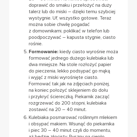
doprawić do smaku i przełożyć na duży
talerz lub do miski – dzięki temu szybciej
wystygnie. Uf, wszystko gotowe. Teraz
można sobie chwilę pogadać
z domownikami, poklikać w telefon lub
poodpoczywać – kapusta stygnie, ciasto
rośnie.
Formowanie:
kiedy ciasto wyrośnie moża
formować jednego dużego kulebiaka lub
dwa mniejsze. Na stole rozłożyć papier
do pieczenia, lekko podsypać go mąką
i wyjąć z miski wyrośnięte ciasto.
Formować tak jak na zdjęciach poniżej,
na koniec położyć sklejeniem do dołu
i przykryć ściereczką. Piekarnik zacząć
rozgrzewać do 200 stopni, kulebiaka
zostawić na 20 – 40 minut.
Kulebiaka posmarować roślinnym mlekiem
i obsypać makiem. Wsunąć do piekarnika
i piec 30 – 40 minut czyli do momentu,
aż będzie złocisty. Pyszny na ciepło,