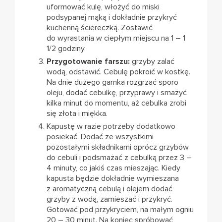
uformować kulę, włożyć do miski
podsypanej mąką i dokładnie przykryć
kuchenną ściereczką. Zostawić
do wyrastania w ciepłym miejscu na 1 – 1
1/2 godziny.
Przygotowanie farszu:
grzyby zalać
wodą, odstawić. Cebulę pokroić w kostkę.
Na dnie dużego garnka rozgrzać sporo
oleju, dodać cebulkę, przyprawy i smażyć
kilka minut do momentu, aż cebulka zrobi
się złota i miękka.
Kapustę w razie potrzeby dodatkowo
posiekać. Dodać ze wszystkimi
pozostałymi składnikami oprócz grzybów
do cebuli i podsmażać z cebulką przez 3 –
4 minuty, co jakiś czas mieszając. Kiedy
kapusta będzie dokładnie wymieszana
z aromatyczną cebulą i olejem dodać
grzyby z wodą, zamieszać i przykryć.
Gotować pod przykryciem, na małym ogniu
20 – 30 minut. Na koniec spróbować,