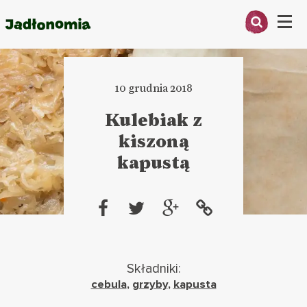
Menu
O MNIE
10 grudnia 2018
PRZEPISY
Kulebiak z
ARTYKUŁY
kiszoną
kapustą
KSIĄŻKI
KONTAKT
Składniki:
cebula
,
grzyby
,
kapusta