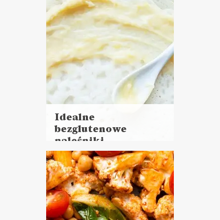
Idealne
bezglutenowe
naleśniki
Czytaj
więcej
Czas przygotowania:
do 30 minut
DANIA GŁÓWNE
LUNCHE DO PRACY
PRZYSTAWKI
ŚNIADANIA