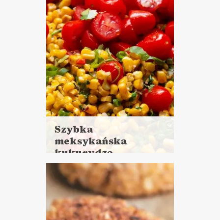
Szybka
meksykańska
kukurydza
Czytaj
więcej
Czas przygotowania: 15 minut
LUNCHE DO PRACY
PRZYSTAWKI