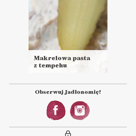
Makrelowa pasta
z tempehu
Czytaj
więcej
Czas przygotowania:
do 30 minut
Obserwuj Jadłonomię!
DO CHLEBA
LUNCHE DO PRACY
POWRÓT DO SZKOŁY ?