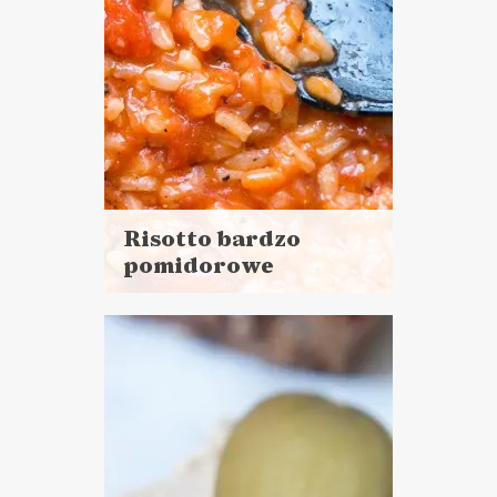
Risotto bardzo
pomidorowe
Czytaj
więcej
Czas przygotowania:
do 45 minut
DANIA GŁÓWNE
LUNCHE DO PRACY