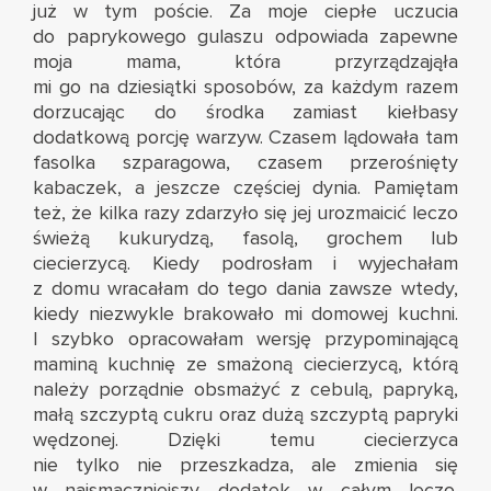
już w
tym poście
. Za moje ciepłe uczucia
do paprykowego gulaszu odpowiada zapewne
moja mama, która przyrządzająła
mi go na dziesiątki sposobów, za każdym razem
dorzucając do środka zamiast kiełbasy
dodatkową porcję warzyw. Czasem lądowała tam
fasolka szparagowa, czasem przerośnięty
kabaczek, a jeszcze częściej dynia. Pamiętam
też, że kilka razy zdarzyło się jej urozmaicić leczo
świeżą kukurydzą, fasolą, grochem lub
ciecierzycą. Kiedy podrosłam i wyjechałam
z domu wracałam do tego dania zawsze wtedy,
kiedy niezwykle brakowało mi domowej kuchni.
I szybko opracowałam wersję przypominającą
maminą kuchnię ze smażoną ciecierzycą, którą
należy porządnie obsmażyć z cebulą, papryką,
małą szczyptą cukru oraz dużą szczyptą papryki
wędzonej. Dzięki temu ciecierzyca
nie tylko nie przeszkadza, ale zmienia się
w najsmaczniejszy dodatek w całym leczo.