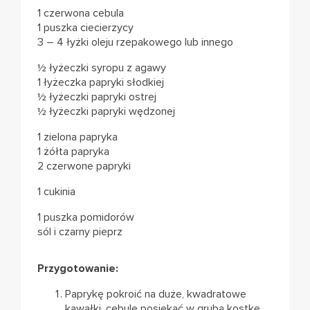
1 czerwona cebula
1 puszka ciecierzycy
3 – 4 łyżki oleju rzepakowego lub innego
½ łyżeczki syropu z agawy
1 łyżeczka papryki słodkiej
½ łyżeczki papryki ostrej
½ łyżeczki papryki wędzonej
1 zielona papryka
1 żółta papryka
2 czerwone papryki
1 cukinia
1 puszka pomidorów
sól i czarny pieprz
Przygotowanie:
Paprykę pokroić na duże, kwadratowe
kawałki, cebulę posiekać w grubą kostkę,