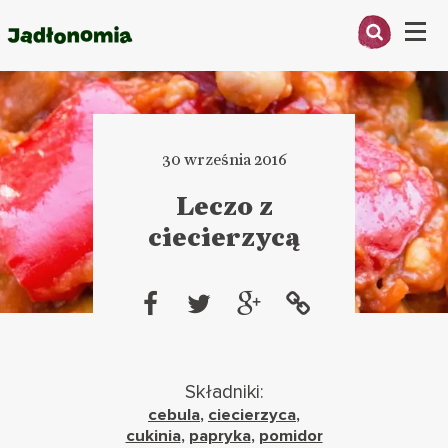
Menu
O MNIE
PRZEPISY
30 września 2016
ARTYKUŁY
Leczo z
ciecierzycą
KSIĄŻKI
KONTAKT
Składniki:
cebula
,
ciecierzyca
,
cukinia
,
papryka
,
pomidor