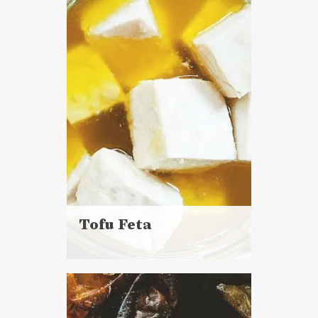
DO CHLEBA
POWRÓT DO SZKOŁY ?
SYLWESTER ?
Tofu Feta
Czytaj
więcej
Czas przygotowania:
do 30 minut