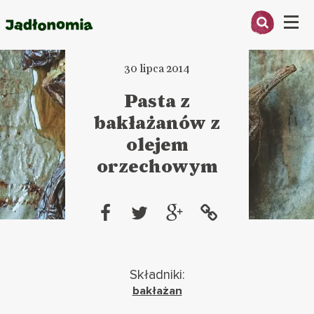
Menu
30 lipca 2014
O MNIE
Pasta z
PRZEPISY
bakłażanów z
ARTYKUŁY
olejem
orzechowym
KSIĄŻKI
KONTAKT
Składniki:
bakłażan