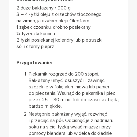
2 duże bakłażany / 900 g
3 – 4 łyżki oleju z orzechów tłoczonego
na zimno, ja użyłam oleju Oleofarm
1 ząbek czosnku, drobno posiekany
¼ łyżeczki kuminu
2 łyżki posiekanej kolendry lub pietruszki
sól i czarny pieprz
Przygotowanie:
Piekarnik rozgrzać do 200 stopni.
Bakłażany umyć, osuszyć i i zawinąć
szczelnie w folię aluminiową lub papier
do pieczenia. Wsunąć do piekarnika i piec
przez 25 – 30 minut lub do czasu, aż będą
bardzo miękkie.
Następnie bakłażany wyjąć, rozwinąć
i przeciąć na pół. Odcisnąć je z nadmiaru
soku na sicie, łyżką wyjąć miąższ i przy
pomocy blendera lub widelca dokładnie