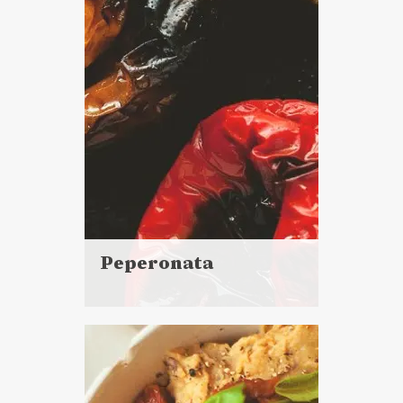
DO CHLEBA
SOSY I DODATKI
MAJÓWKA ?
VEGANUARY ?
Peperonata
Czytaj
więcej
Czas przygotowania: 40 minut
+ 1 h 15 minut pieczenia i
oczekiwania