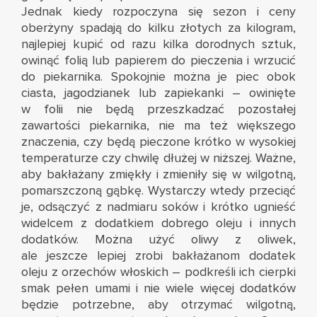
Jednak kiedy rozpoczyna się sezon i ceny
oberżyny spadają do kilku złotych za kilogram,
najlepiej kupić od razu kilka dorodnych sztuk,
owinąć folią lub papierem do pieczenia i wrzucić
do piekarnika. Spokojnie można je piec obok
ciasta, jagodzianek lub zapiekanki – owinięte
w folii nie będą przeszkadzać pozostałej
zawartości piekarnika, nie ma też większego
znaczenia, czy będą pieczone krótko w wysokiej
temperaturze czy chwilę dłużej w niższej. Ważne,
aby bakłażany zmiękły i zmieniły się w wilgotną,
pomarszczoną gąbkę. Wystarczy wtedy przeciąć
je, odsączyć z nadmiaru soków i krótko ugnieść
widelcem z dodatkiem dobrego oleju i innych
dodatków. Można użyć oliwy z oliwek,
ale jeszcze lepiej zrobi bakłażanom dodatek
oleju z orzechów włoskich – podkreśli ich cierpki
smak pełen umami i nie wiele więcej dodatków
będzie potrzebne, aby otrzymać wilgotną,