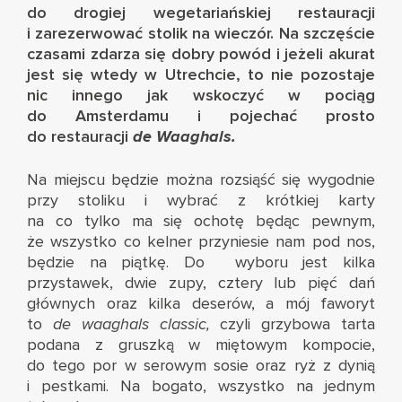
do drogiej wegetariańskiej restauracji
i zarezerwować stolik na wieczór. Na szczęście
czasami zdarza się dobry powód i jeżeli akurat
jest się wtedy w Utrechcie, to nie pozostaje
nic innego jak wskoczyć w pociąg
do Amsterdamu i pojechać prosto
do restauracji
de Waaghals.
Na miejscu będzie można rozsiąść się wygodnie
przy stoliku i wybrać z krótkiej karty
na co tylko ma się ochotę będąc pewnym,
że wszystko co kelner przyniesie nam pod nos,
będzie na piątkę. Do wyboru jest kilka
przystawek, dwie zupy, cztery lub pięć dań
głównych oraz kilka deserów, a mój faworyt
to
de waaghals classic,
czyli grzybowa tarta
podana z gruszką w miętowym kompocie,
do tego por w serowym sosie oraz ryż z dynią
i pestkami. Na bogato, wszystko na jednym