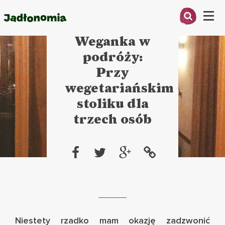
Menu
23 listopada 2011
Weganka w
O MNIE
podróży:
Przy
PRZEPISY
wegetariańskim
ARTYKUŁY
stoliku dla
trzech osób
KSIĄŻKI
KONTAKT
Niestety rzadko mam okazję zadzwonić